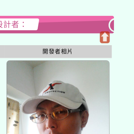
站設計者：
開
開發者相片
啟
上
方
區
塊
各