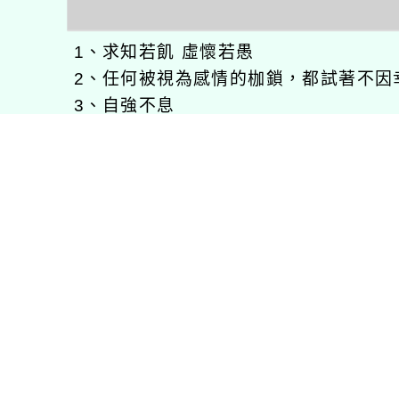
1、求知若飢 虛懷若愚
2、任何被視為感情的枷鎖，都試著不因
3、自強不息
徐嘉裕(Neil Hsu)的工作心得網誌!
徐嘉裕 Neil hsu粉絲團
E-MAIL：
b168168tw@gmail.com