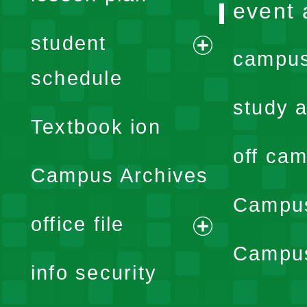
event 
student
campus
expand
schedule
menu
study a
Textbook ion
off cam
Campus Archives
Campus
office file
expand
Campus
info security
menu