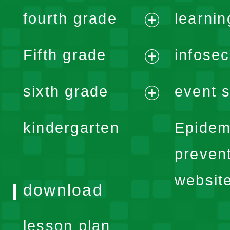
expand
fourth grade
learnin
menu
expand
Fifth grade
infose
menu
expand
sixth grade
event s
menu
expand
kindergarten
Epidem
menu
preven
websit
download
lesson plan