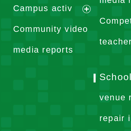
media 
Campus activ
menu
expand
Compet
Community video
menu
teache
media reports
School
venue 
repair 