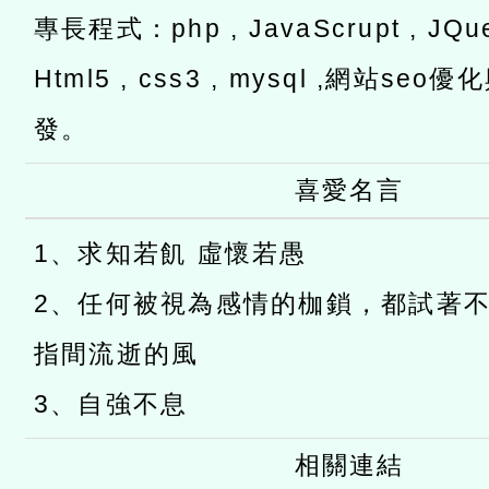
專長程式：php , JavaScrupt , JQuer
Html5 , css3 , mysql ,網站s
發。
喜愛名言
1、求知若飢 虛懷若愚
2、任何被視為感情的枷鎖，都試著
指間流逝的風
3、自強不息
相關連結