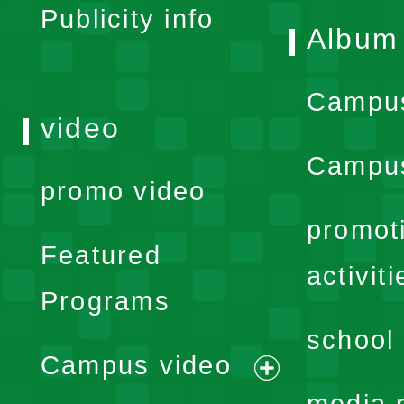
Publicity info
Album
Campu
video
Campus
promo video
promot
Featured
activiti
Programs
school 
Campus video
expand