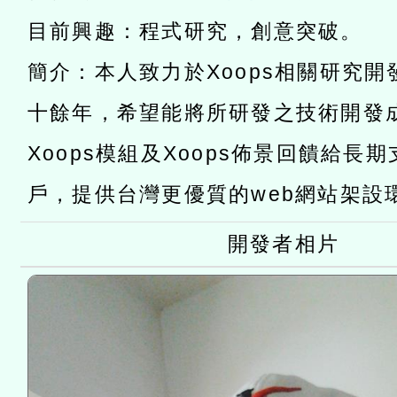
「數位內容與教學軟體線上課程
目前興趣：程式研究，創意突破。
t」
有關大陸委員會函釋公務
簡介：本人致力於Xoops相關研究
赴陸應申請許可一案
轉知經濟部水利署委託財
十餘年，希望能將所研發之技術開發
研究院辦理「115年表揚
115年8月22日(星期六)辦
Xoops模組及Xoops佈景回饋給長
位及節水達人選拔活動」
市孔廟祈福系列活動—儒門
2026年桃園地景藝術節教
戶，提供台灣更優質的web網站架設
航」
開發者相片