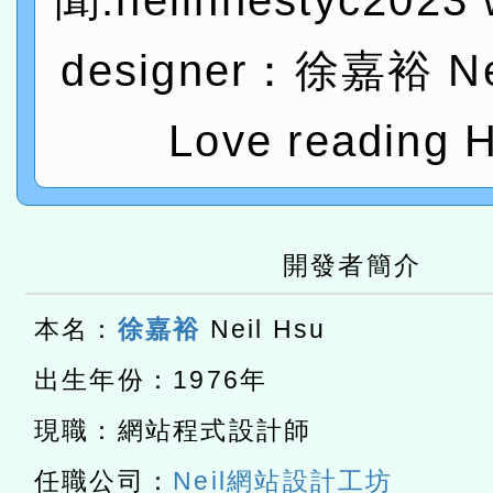
聞:neilhhestyc2023 
t」
有關大陸委員會函釋公務
designer：徐嘉裕 Nei
赴陸應申請許可一案
轉知經濟部水利署委託財
研究院辦理「115年表揚
115年8月22日(星期六)辦
Love reading H
位及節水達人選拔活動」
市孔廟祈福系列活動—儒門
2026年桃園地景藝術節教
航」
本校115學年度第2次代理
開發者簡介
結果公告(無人報名，續辦
適應運動共學行動站研習
本名：
徐嘉裕
Neil Hsu
本館辦理115年度閱讀磐
出生年份：1976年
讀推動專業研習
科技賦能─人工智慧(AI)
現職：網站程式設計師
程
A3數位素養講師名單
任職公司：
Neil網站設計工坊