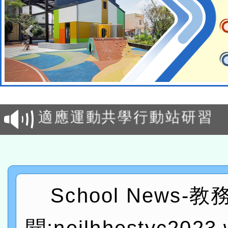
本校115學年度第2次代理
結果公告(無人報名，續辦
適應運動共學行動站研習
本館辦理115年度閱讀磐
讀推動專業研習
科技賦能─人工智慧(AI)
程
A3數位素養講師名單
School News-
「數位內容與教學軟體線上課程