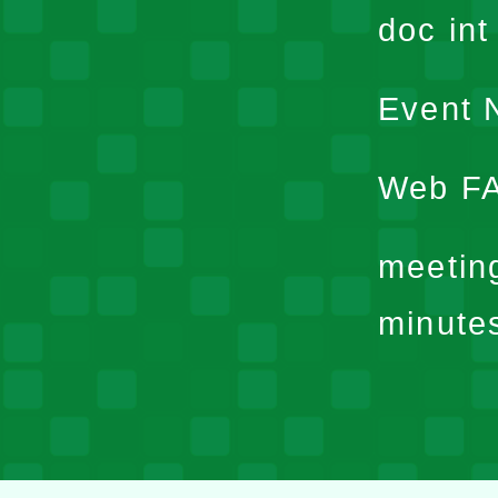
doc in
Event N
Web F
meetin
minute