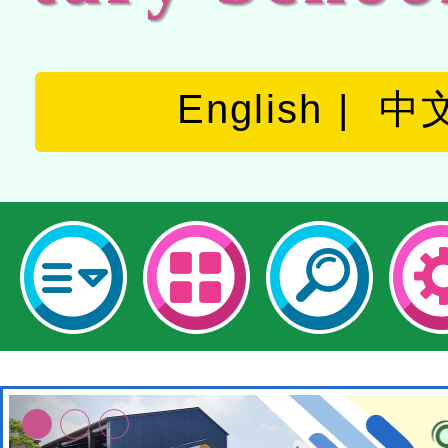
English
中