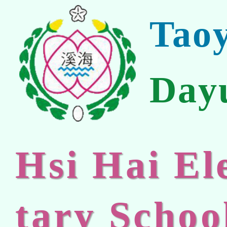
Tao
Day
Hsi Hai E
tary Schoo