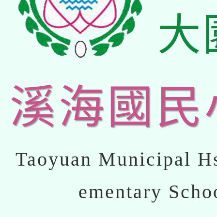
大
溪海國民
Taoyuan Municipal Hs
ementary Scho