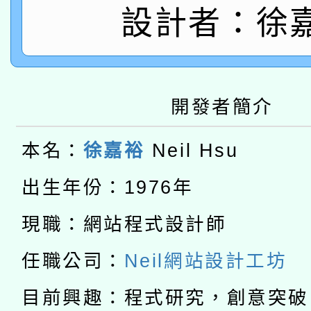
薪期間赴陸應申請許可
設計者：徐
115年8月22日(星期六)
業技術研究院辦理「11
2026年桃園地景藝術
桃園市孔廟祈福系列活
用水績優單位及節水達
本校115學年度第2次
開發者簡介
開 智慧啟航」
動」
適應運動共學行動站研
招甄選結果公告(無人
本名：
徐嘉裕
Neil Hsu
本館辦理115年度閱讀
招)
出生年份：1976年
科技賦能─人工智慧(AI
暨閱讀推動專業研習
現職：網站程式設計師
A3數位素養講師名單
礎課程
任職公司：
Neil網站設計工坊
「數位內容與教學軟體線
目前興趣：程式研究，創意突破