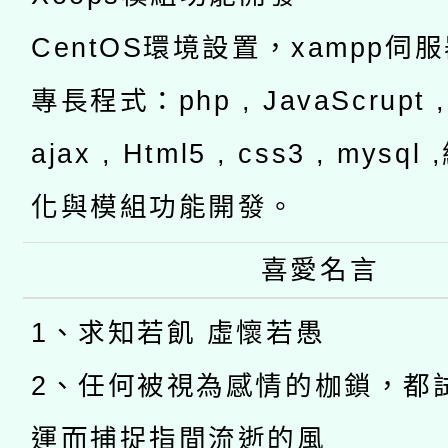
CentOS環境設置，xampp伺
專長程式：php , JavaScrupt , 
ajax , Html5 , css3 , mysq
化與模組功能開發。
喜愛名言
1、求知若飢 虛懷若愚
2、任何被視為感情的枷鎖，都
運而捕捉指間流逝的風