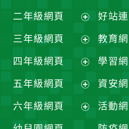
展
二年級網頁
好站連
開
展
三年級網頁
教育網
選
開
展
單
四年級網頁
學習網
選
開
展
單
五年級網頁
資安網
選
開
展
單
六年級網頁
活動網
選
開
展
單
幼兒園網頁
防疫網