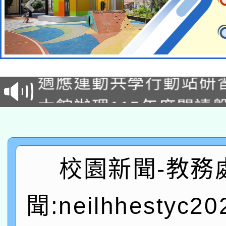
本校115學年度第2次
適應運動共學行動站研
招甄選結果公告(無人
本館辦理115年度閱讀
招)
科技賦能─人工智慧(AI
暨閱讀推動專業研習
A3數位素養講師名單
礎課程
校園新聞-教務
「數位內容與教學軟體線
有關大陸委員會函釋公
聞:neilhhestyc2
pilot」
轉知經濟部水利署委託