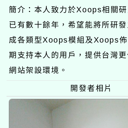
有關大陸委員會函釋公
pilot」
簡介：本人致力於Xoops相關
轉知經濟部水利署委託
薪期間赴陸應申請許可
已有數十餘年，希望能將所研發
115年8月22日(星期六)
業技術研究院辦理「11
成各類型Xoops模組及Xoops
2026年桃園地景藝術
桃園市孔廟祈福系列活
用水績優單位及節水達
期支持本人的用戶，提供台灣更
開 智慧啟航」
動」
網站架設環境。
開發者相片