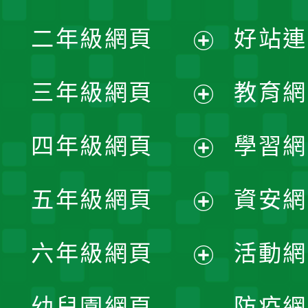
展
二年級網頁
好站連
開
展
三年級網頁
教育網
選
開
展
單
四年級網頁
學習網
選
開
展
單
五年級網頁
資安網
選
開
展
單
六年級網頁
活動網
選
開
展
單
幼兒園網頁
防疫網