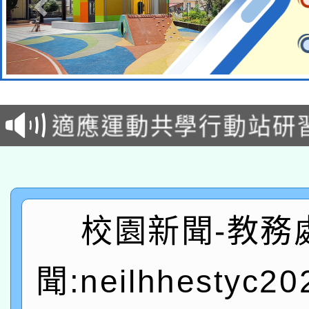
本校115學年度第2次
適應運動共學行動站研
招甄選結果公告(無人
本館辦理115年度閱讀
招)
科技賦能─人工智慧(AI
暨閱讀推動專業研習
A3數位素養講師名單
礎課程
校園新聞-教務
「數位內容與教學軟體線
聞:neilhhestyc2
有關大陸委員會函釋公
pilot」