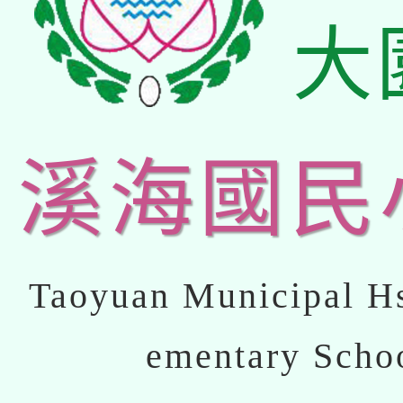
大
溪海國民
Taoyuan Municipal Hs
ementary Scho