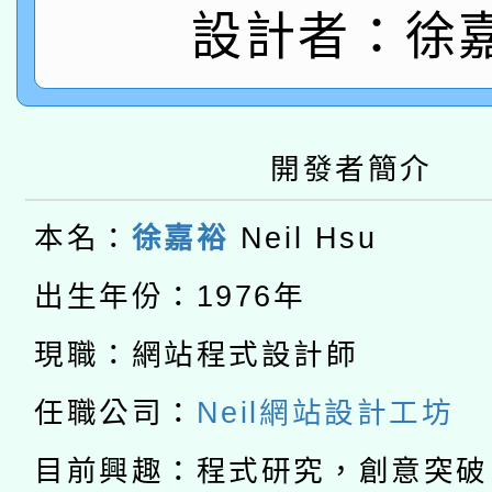
轉知經濟部水利署委託
薪期間赴陸應申請許可
設計者：徐
115年8月22日(星期六)
業技術研究院辦理「11
2026年桃園地景藝術
桃園市孔廟祈福系列活
用水績優單位及節水達
開發者簡介
本校115學年度第2次
開 智慧啟航」
動」
適應運動共學行動站研
本名：
徐嘉裕
Neil Hsu
招甄選結果公告(無人
本館辦理115年度閱讀
出生年份：1976年
招)
科技賦能─人工智慧(AI
暨閱讀推動專業研習
現職：網站程式設計師
A3數位素養講師名單
礎課程
任職公司：
Neil網站設計工坊
「數位內容與教學軟體線
目前興趣：程式研究，創意突破