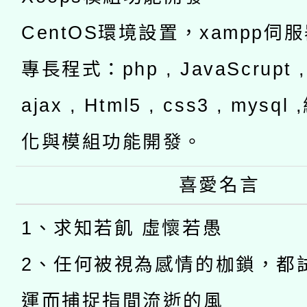
CentOS環境設置，xampp伺
專長程式：php , JavaScrupt , 
ajax , Html5 , css3 , mysq
化與模組功能開發。
喜愛名言
1、求知若飢 虛懷若愚
2、任何被視為感情的枷鎖，都
運而捕捉指間流逝的風