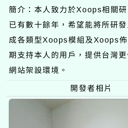
有關大陸委員會函釋公
pilot」
簡介：本人致力於Xoops相關
轉知經濟部水利署委託
薪期間赴陸應申請許可
已有數十餘年，希望能將所研發
115年8月22日(星期六)
業技術研究院辦理「11
成各類型Xoops模組及Xoops
2026年桃園地景藝術
桃園市孔廟祈福系列活
用水績優單位及節水達
期支持本人的用戶，提供台灣更
開 智慧啟航」
動」
網站架設環境。
開發者相片