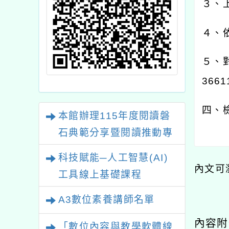
３、
４、
５、
3661
四、
本館辦理115年度閱讀磐
石典範分享暨閱讀推動專
業研習
科技賦能─人工智慧(AI)
內文可
工具線上基礎課程
A3數位素養講師名單
內容
「數位內容與教學軟體線