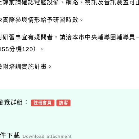
上課前請確認電腦設備、網路、視訊及音訊裝置可
依實際參與情形給予研習時數。
對研習事宜有疑問者，請洽本市中央輔導團輔導員
155
分機
120
）。
檢附培訓實施計畫。
瀏覽群組：
註冊會員
訪客
附件下載
Download attachment