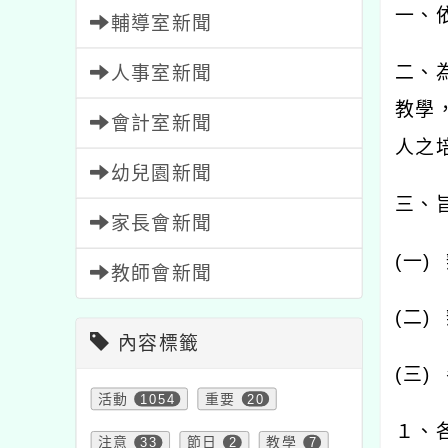
一、
輔導室新聞
二、
人事室新聞
教學
會計室新聞
人之
幼兒園新聞
三、
家長會新聞
(
一
)
教師會新聞
(
二
)
內容標籤
(
三
)
活動
1054
重要
20
１、
注意
33
節日
2
教學
7