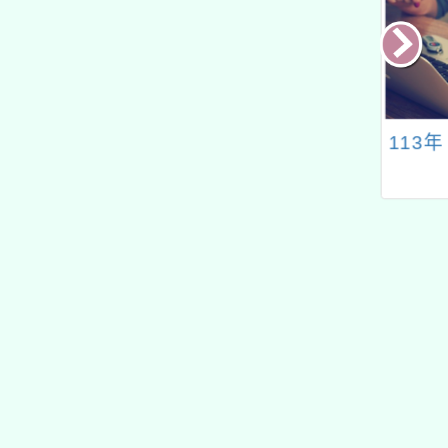
國113年全國語
pple Professional
113
競賽實施要點
Learning Live：專業
學習線上課程