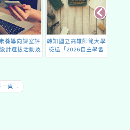
年素養導向課室評
轉知國立高雄師範大學
115
設計選拔活動及
檢送「2026自主學習
說明會
節暨AI賦能教與學研討
會」徵稿資訊
下一頁
→