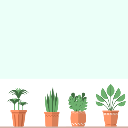
tyc2023
gle、Firefox、Vivaldi、Opera
支援行
 2.5.11
網站語系：zh-TW
eil網站設計工坊
徐嘉裕 Neil hsu