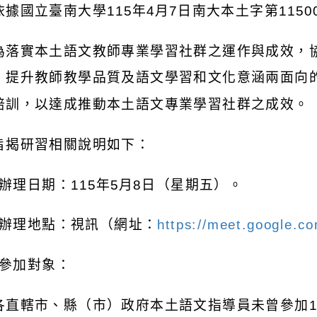
依據國立臺南大學
115
年
4
月
7
日南大本土字第
1150
為落實本土語文教師專業學習社群之運作與成效，
，提升教師教學品質及語文學習和文化意涵兩面向
培訓，以達成推動本土語文專業學習社群之成效。
旨揭研習相關說明如下：
辦理日期：
115
年
5
月
8
日（星期五）。
辦理地點：視訊（網址：
https://meet.google.
參加對象：
各直轄市、縣（市）政府本土語文指導員未曾參加