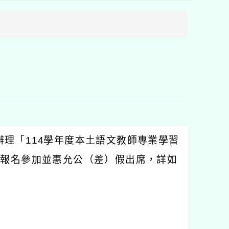
方
區
塊
辦理「
114
學年度本土語文教師專業學習
員報名參加並惠允公（差）假出席，詳如