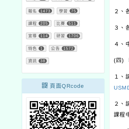
２、
報名
1473
學習
75
課程
205
比賽
511
３、
宣導
114
研習
1706
４、
特色
1
公告
1572
(
四
)
資訊
38
１、
頁面QRcode
USMD
２、
課程