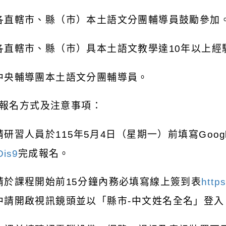
各直轄市、縣（市）本土語文分團輔導員鼓勵參加
各直轄市、縣（市）具本土語文教學達
10
年以上經
中央輔導團本土語文分團輔導員。
報名方式及注意事項：
請研習人員於
115
年
5
月
4
日（星期一）前填寫
Goog
is9
完成報名。
請於課程開始前
15
分鐘內務必填寫線上簽到表
http
中請開啟視訊鏡頭並以「縣市
-
中文姓名全名」登入