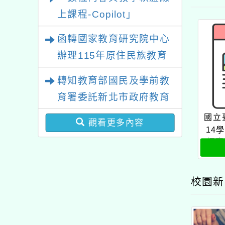
上課程-Copilot」
函轉國家教育研究院中心
辦理115年原住民族教育
政策研討會「原住民族教
轉知教育部國民及學前教
育國際趨勢與發展」
育署委託新北市政府教育
局辦理「115年度教師專
國立
觀看更多內容
業成長研習實施計畫－夢
14
師專
的N次方素養工作坊新北
人第
場」計畫
校園新