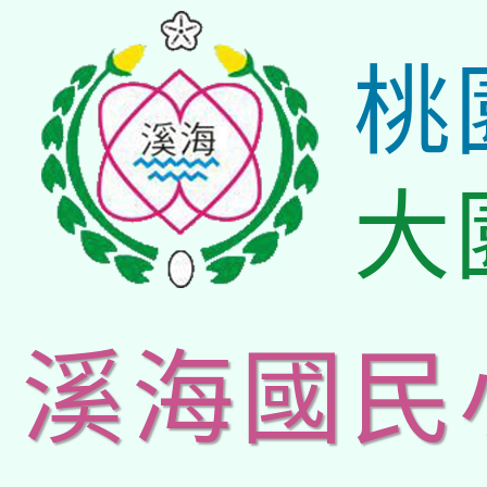
桃
大
溪海國民