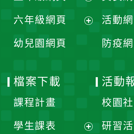
開
展
單
六年級網頁
活動網
選
開
展
單
幼兒園網頁
防疫網
選
開
單
選
檔案下載
活動
單
課程計畫
校園社
學生課表
研習活