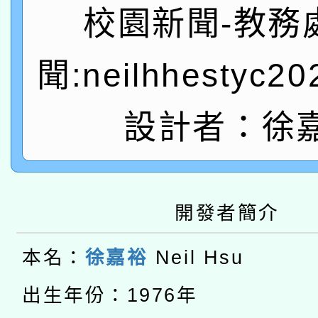
校園新聞-教務
「數位內容與教學軟體線
有關大陸委員會函釋公
聞:neilhhestyc2
pilot」
轉知經濟部水利署委託
薪期間赴陸應申請許可
設計者：徐
115年8月22日(星期六)
業技術研究院辦理「11
2026年桃園地景藝術
桃園市孔廟祈福系列活
用水績優單位及節水達
本校115學年度第2次
開發者簡介
開 智慧啟航」
動」
適應運動共學行動站研
招甄選結果公告(無人
本名：
徐嘉裕
Neil Hsu
本館辦理115年度閱讀
招)
出生年份：1976年
科技賦能─人工智慧(AI