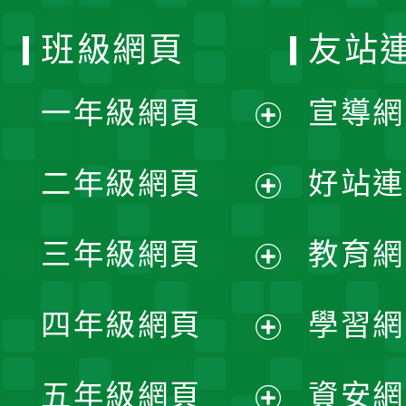
班級網頁
友站
一年級網頁
宣導網
展
二年級網頁
好站連
開
展
三年級網頁
教育網
選
開
展
單
四年級網頁
學習網
選
開
展
單
五年級網頁
資安網
選