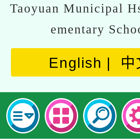
Taoyuan Municipal Hs
ementary Scho
English
中