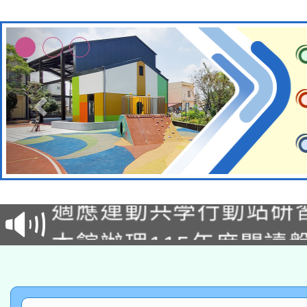
本校115學年度第2次
適應運動共學行動站研
招甄選結果公告(無人
本館辦理115年度閱讀
招)
科技賦能─人工智慧(AI
暨閱讀推動專業研習
A3數位素養講師名單
礎課程