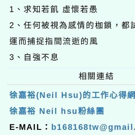
1、求知若飢 虛懷若愚
2、任何被視為感情的枷鎖，都
運而捕捉指間流逝的風
3、自強不息
相關連結
徐嘉裕(Neil Hsu)的工作心得
徐嘉裕 Neil hsu粉絲團
E-MAIL：
b168168tw@gmail