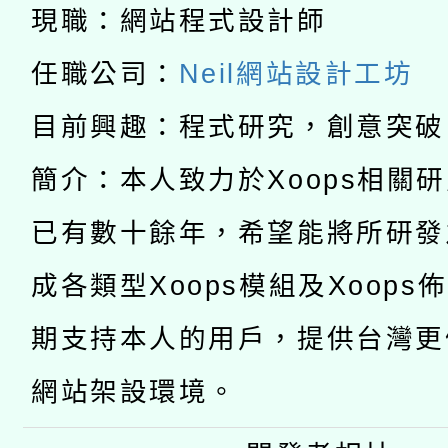
暨閱讀推動專業研習
現職：網站程式設計師
A3數位素養講師名單
礎課程
任職公司：
Neil網站設計工坊
「數位內容與教學軟體線
目前興趣：程式研究，創意突破
有關大陸委員會函釋公
pilot」
簡介：本人致力於Xoops相關
轉知經濟部水利署委託
薪期間赴陸應申請許可
已有數十餘年，希望能將所研發
115年8月22日(星期六)
業技術研究院辦理「11
成各類型Xoops模組及Xoops
2026年桃園地景藝術
桃園市孔廟祈福系列活
用水績優單位及節水達
期支持本人的用戶，提供台灣更
開 智慧啟航」
動」
網站架設環境。