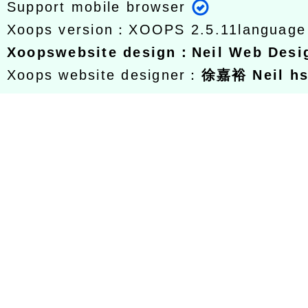
Support mobile browser
Xoops version：
XOOPS 2.5.11
languag
Xoops
website design
：
Neil Web Des
Xoops website designer：
徐嘉裕 Neil h