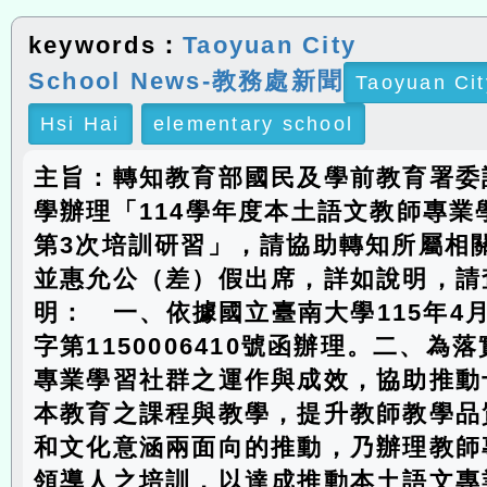
keywords：
Taoyuan City
School News-教務處新聞
Taoyuan Cit
Hsi Hai
elementary school
主旨：轉知教育部國民及學前教育署委
學辦理「114學年度本土語文教師專業
第3次培訓研習」，請協助轉知所屬相
並惠允公（差）假出席，詳如說明，請
明： 一、依據國立臺南大學115年4
字第1150006410號函辦理。二、為
專業學習社群之運作與成效，協助推動
本教育之課程與教學，提升教師教學品
和文化意涵兩面向的推動，乃辦理教師
領導人之培訓，以達成推動本土語文專