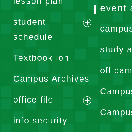
lesson plan
event 
student
campus
expand
schedule
menu
study a
Textbook ion
off cam
Campus Archives
Campus
office file
expand
Campus
info security
menu