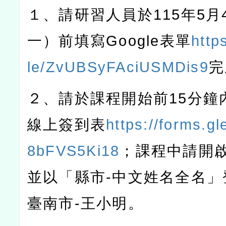
１、請研習人員於
115
年
5
月
一）前填寫
Google
表單
http
le/ZvUBSyFAciUSMDis9
完
２、請於課程開始前
15
分鐘
線上簽到表
https://forms.g
8bFVS5Ki18
；課程中請開
並以「縣市
-
中文姓名全名」
臺南市
-
王小明。