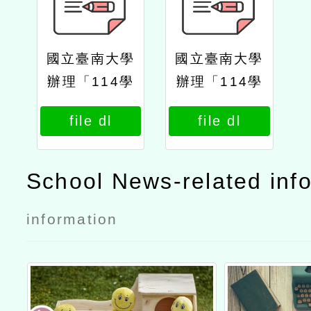
國立臺南大學
國立臺南大學
辦理「114學
辦理「114學
年度本土語文
年度本土語文
file dl
file dl
教師專業學習
教師專業學習
社群領導人第
社群領導人第
3次培訓研
3次培訓研
School News-related inf
習」公文
習」實施計畫
information