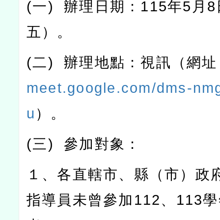
(
一
)
辦理日期：
115
年
5
月
8
五）。
(
二
)
辦理地點：視訊（網址
meet.google.com/dms-nm
u
）。
(
三
)
參加對象：
１、各直轄市、縣（市）政
指導員未曾參加
112
、
113
學