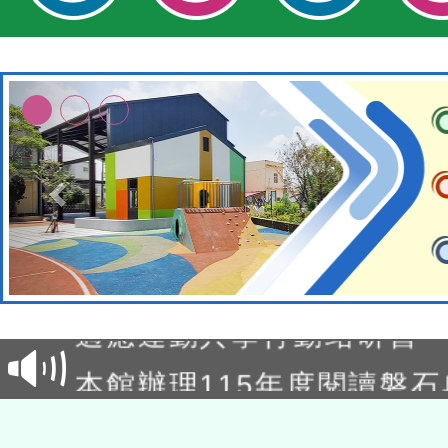
本校115學年度第2次代理
結果公告(無人報名，續辦
適應運動共學行動站研習
本館辦理115年度閱讀磐
讀推動專業研習
科技賦能─人工智慧(AI)