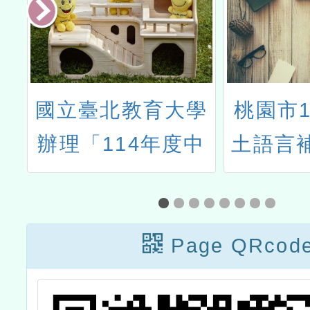
題
國立臺北教育大學
桃園市1
學
辦理「114年度中
土語言
段
小學雙語教學在職
文及教
計
教師增能學分班」
徵
Page QRcod