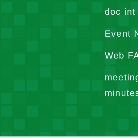
doc in
Event N
Web F
meetin
minute