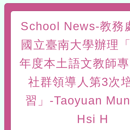
程
A3數位素養講師名單
「數位內容與教學軟體線上課程
School News-教
t」
有關大陸委員會函釋公務
國立臺南大學辦理「
赴陸應申請許可一案
轉知經濟部水利署委託財
年度本土語文教師專
研究院辦理「115年表揚
115年8月22日(星期六)辦
位及節水達人選拔活動」
市孔廟祈福系列活動—儒門
2026年桃園地景藝術節教
社群領導人第3次
航」
本校115學年度第2次代理
習」-Taoyuan Muni
結果公告(無人報名，續辦
適應運動共學行動站研習
Hsi H
本館辦理115年度閱讀磐