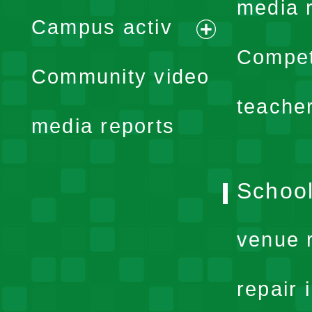
expand
media 
Campus activ
menu
expand
Compet
Community video
menu
teache
media reports
School
venue 
repair 