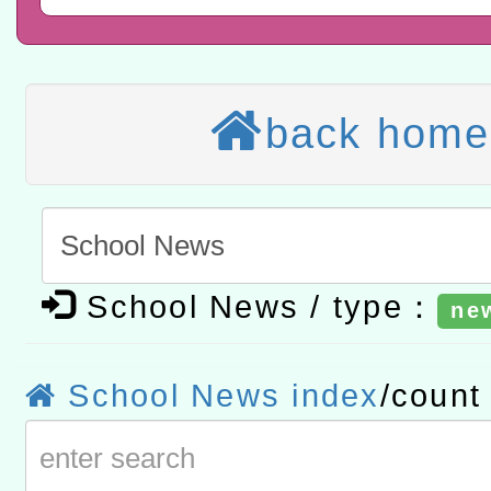
讀推動專業研習
科技賦能─人工智慧(AI)
程
A3數位素養講師名單
back home
「數位內容與教學軟體線上課程
t」
有關大陸委員會函釋公務
赴陸應申請許可一案
轉知經濟部水利署委託財
研究院辦理「115年表揚
115年8月22日(星期六)辦
School News / type：
ne
位及節水達人選拔活動」
市孔廟祈福系列活動—儒門
2026年桃園地景藝術節教
School News index
/coun
航」