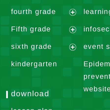
expand
fourth grade
learnin
menu
expand
Fifth grade
infose
menu
expand
sixth grade
event s
menu
expand
kindergarten
Epidem
menu
preven
websit
download