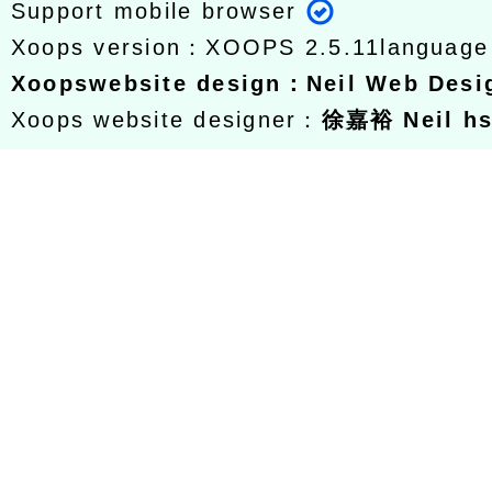
Support mobile browser
Xoops version：
XOOPS 2.5.11
languag
Xoops
website design
：
Neil Web Des
Xoops website designer：
徐嘉裕 Neil h