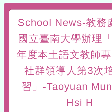
程
A3數位素養講師名單
School News-教
「數位內容與教學軟體線上課程
t」
有關大陸委員會函釋公務
國立臺南大學辦理「
赴陸應申請許可一案
轉知經濟部水利署委託財
年度本土語文教師專
研究院辦理「115年表揚
115年8月22日(星期六)辦
社群領導人第3次
位及節水達人選拔活動」
市孔廟祈福系列活動—儒門
2026年桃園地景藝術節教
航」
本校115學年度第2次代理
習」-Taoyuan Muni
結果公告(無人報名，續辦
適應運動共學行動站研習
Hsi H
本館辦理115年度閱讀磐