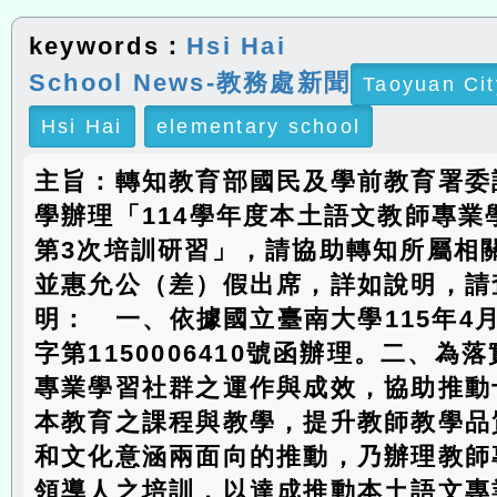
keywords：
Hsi Hai
School News-教務處新聞
Taoyuan Cit
Hsi Hai
elementary school
主旨：轉知教育部國民及學前教育署委
學辦理「114學年度本土語文教師專業
第3次培訓研習」，請協助轉知所屬相
並惠允公（差）假出席，詳如說明，請
明： 一、依據國立臺南大學115年4
字第1150006410號函辦理。二、為
專業學習社群之運作與成效，協助推動
本教育之課程與教學，提升教師教學品
和文化意涵兩面向的推動，乃辦理教師
領導人之培訓，以達成推動本土語文專