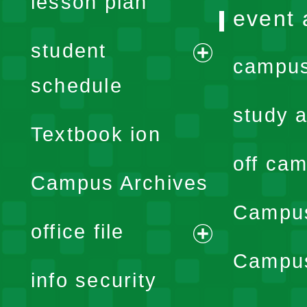
lesson plan
event 
student
campus
expand
schedule
menu
study a
Textbook ion
off cam
Campus Archives
Campus
office file
expand
Campus
info security
menu