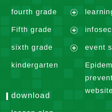
expand
fourth grade
learnin
menu
expand
Fifth grade
infose
menu
expand
sixth grade
event s
menu
expand
kindergarten
Epidem
menu
preven
websit
download