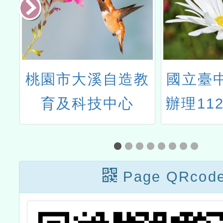
與
桃園市大溪自造教
國立臺
育及科技中心
辦理112
月「原
師資修
Page QRcod
文化及
育課程