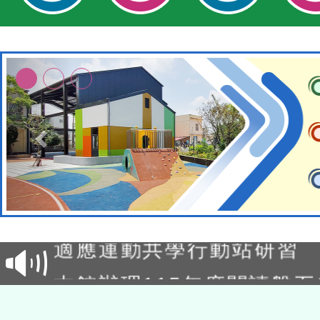
本校115學年度第2次代理
結果公告(無人報名，續辦
適應運動共學行動站研習
本館辦理115年度閱讀磐
讀推動專業研習
科技賦能─人工智慧(AI)