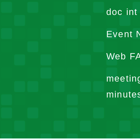
doc in
Event N
Web F
meetin
minute