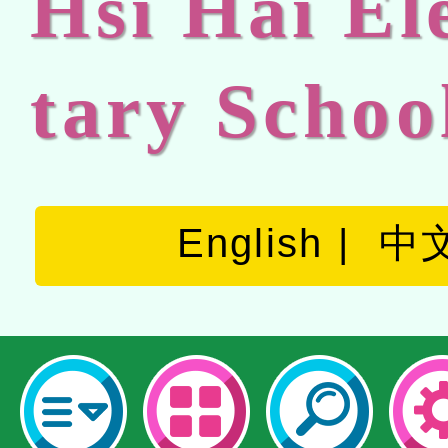
Hsi Hai E
tary Schoo
English
中