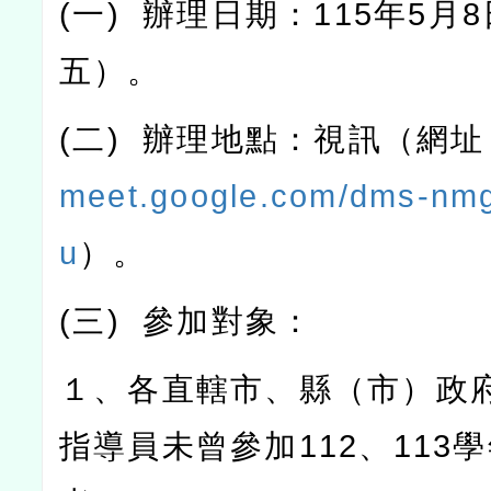
(
一
)
辦理日期：
115
年
5
月
8
五）。
(
二
)
辦理地點：視訊（網址
meet.google.com/dms-nm
u
）。
(
三
)
參加對象：
１、各直轄市、縣（市）政
指導員未曾參加
112
、
113
學