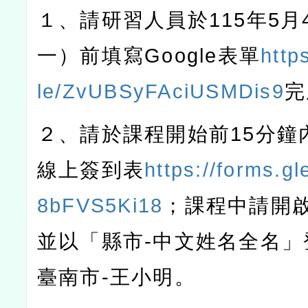
１、請研習人員於
115
年
5
月
一）前填寫
Google
表單
http
le/ZvUBSyFAciUSMDis9
完
２、請於課程開始前
15
分鐘
線上簽到表
https://forms.g
8bFVS5Ki18
；課程中請開
並以「縣市
-
中文姓名全名」
臺南市
-
王小明。