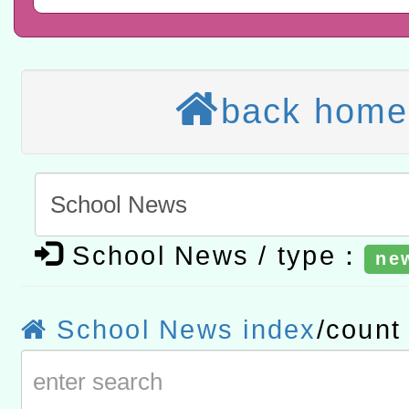
讀推動專業研習
科技賦能─人工智慧(AI)
程
A3數位素養講師名單
back home
「數位內容與教學軟體線上課程
t」
有關大陸委員會函釋公務
赴陸應申請許可一案
轉知經濟部水利署委託財
School News / type：
研究院辦理「115年表揚
115年8月22日(星期六)辦
ne
位及節水達人選拔活動」
市孔廟祈福系列活動—儒門
2026年桃園地景藝術節教
School News index
/coun
航」