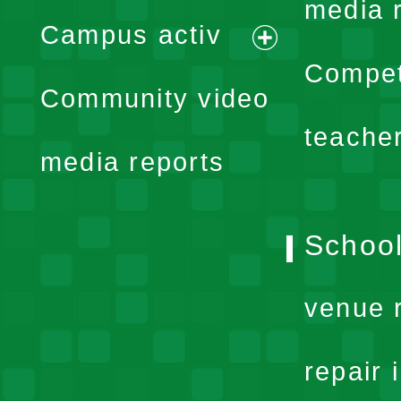
expand
media 
Campus activ
menu
expand
Compet
Community video
menu
teache
media reports
School
venue 
repair 