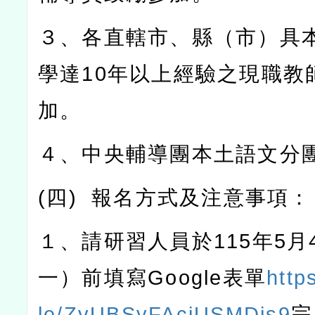
３、各直轄市、縣（市）具
學達
10
年以上經驗之現職教
加。
４、中央輔導團本土語文分
(
四
)
報名方式及注意事項：
１、請研習人員於
115
年
5
月
一）前填寫
Google
表單
http
le/ZvUBSyFAciUSMDis9
完