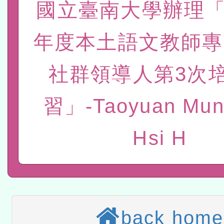
國立臺南大學辦理「
位及節水達人選拔活動」
市孔廟祈福系列活動—儒門
2026年桃園地景藝術節教
年度本土語文教師專
航」
「2026桃園藝術巡演」活
宜
轉知教育部國民及學前教
社群領導人第3次
灣師範大學辦理「114至1
本館辦理115年度閱讀磐
習」-Taoyuan Muni
進學校輔導計畫師資專業
讀推動專業研習
科技賦能─人工智慧(AI)
Hsi H
計畫
程
A3數位素養講師名單
「數位內容與教學軟體線上課程
t」
有關大陸委員會函釋公務
back home
赴陸應申請許可一案
轉知經濟部水利署委託財