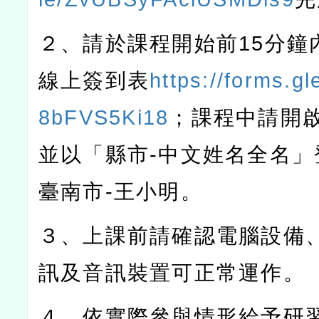
２、請於課程開始前
15
分鐘
線上簽到表
https://forms.g
8bFVS5Ki18
；課程中請開
並以「縣市
-
中文姓名全名」
臺南市
-
王小明。
３、上課前請確認電腦設備
訊及音訊裝置可正常運作。
４、依實際參與情形給予研