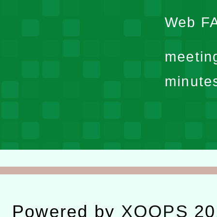
Web F
meetin
minute
Powered by
XOOPS
20