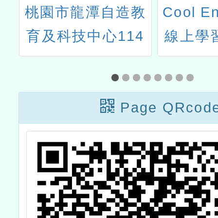
研
桃園市龍潭自造教
Cool E
表
育及科技中心114
線上學習
年09月份教師增能
年度國
研習
上實作暨
Page QRcod
進階班