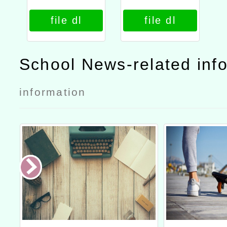
年度本土語文
年度本土語文
file dl
file dl
教師專業學習
教師專業學習
社群領導人第
社群領導人第
3次培訓研
3次培訓研
School News-related inf
習」公文
習」實施計畫
information