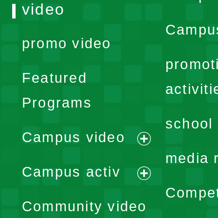
video
Campus
promo video
promot
Featured
activiti
Programs
school 
Campus video
expand
media 
Campus activ
menu
expand
Compet
Community video
menu