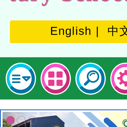
English
中