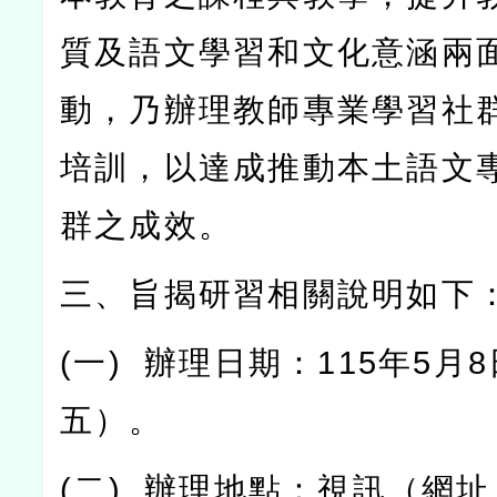
質及語文學習和文化意涵兩
動，乃辦理教師專業學習社
培訓，以達成推動本土語文
群之成效。
三、旨揭研習相關說明如下
(
一
)
辦理日期：
115
年
5
月
8
五）。
(
二
)
辦理地點：視訊（網址