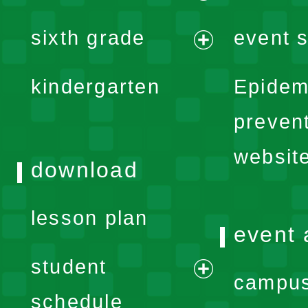
menu
expand
sixth grade
event s
menu
expand
kindergarten
Epidem
menu
preven
websit
download
lesson plan
event 
student
campus
expand
schedule