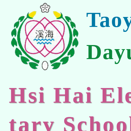
Tao
Day
Hsi Hai E
tary Schoo