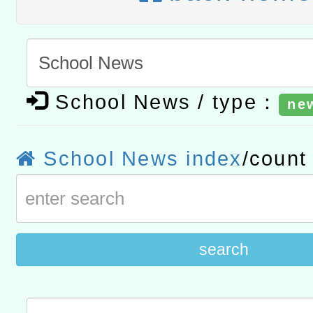
研究院辦理「115年表揚
115年8月22日(星期六)辦
位及節水達人選拔活動」
市孔廟祈福系列活動—儒門
2026年桃園地景藝術節教
航」
「2026桃園藝術巡演」活
School News / type：
ne
宜
轉知教育部國民及學前教
School News index
/coun
灣師範大學辦理「114至1
進學校輔導計畫師資專業
計畫
search