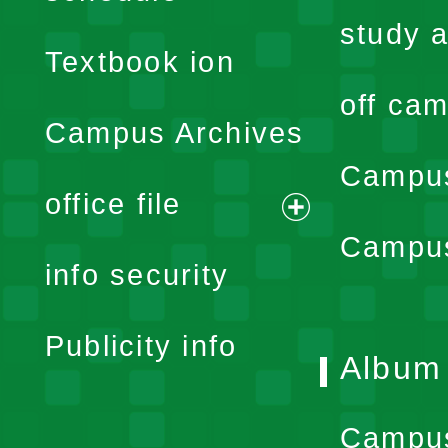
menu
study a
Textbook ion
off cam
Campus Archives
Campus
office file
expand
Campus
info security
menu
Publicity info
Album
Campu