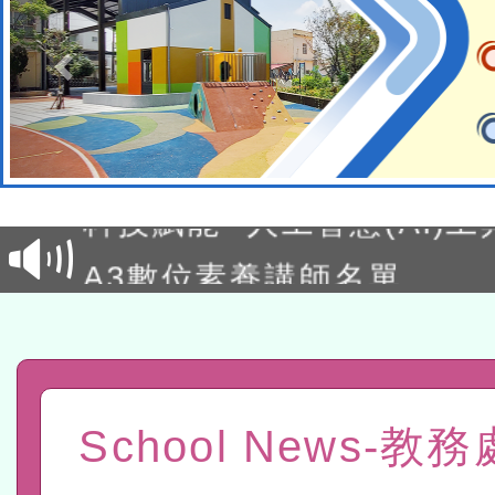
本館辦理115年度閱讀磐
讀推動專業研習
科技賦能─人工智慧(AI)
程
A3數位素養講師名單
「數位內容與教學軟體線上課程
t」
有關大陸委員會函釋公務
赴陸應申請許可一案
轉知經濟部水利署委託財
School News-教
研究院辦理「115年表揚
115年8月22日(星期六)辦