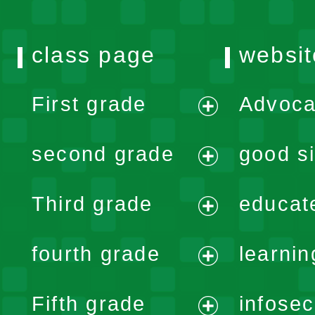
class page
websit
First grade
Advoca
expand
second grade
good si
menu
expand
Third grade
educat
menu
expand
fourth grade
learnin
menu
expand
Fifth grade
infose