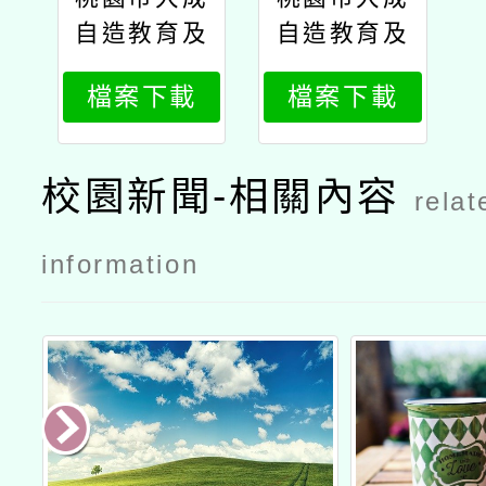
自造教育及
自造教育及
科技中心辦
科技中心辦
檔案下載
檔案下載
理115年4月
理115年4月
教師研習公
教師研習課
文
程內容
校園新聞-相關內容
relat
information