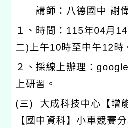
講師：八德國中
謝
１、時間：
115
年
04
月
14
二
)
上午
10
時至中午
12
時
２、採線上辦理：
googl
上研習。
(
三
)
大成科技中心【增
【國中資科】小車競賽分