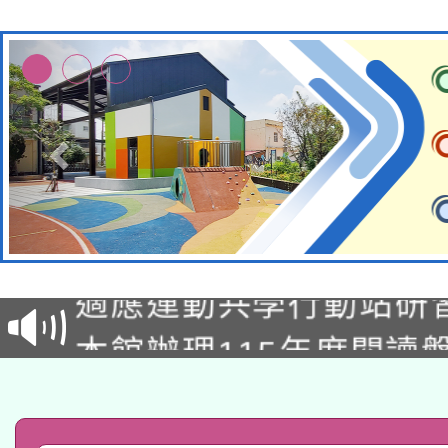
本校115學年度第2次
適應運動共學行動站研
招甄選結果公告(無人
本館辦理115年度閱讀
招)
科技賦能─人工智慧(AI
暨閱讀推動專業研習
A3數位素養講師名單
礎課程