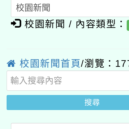
A3數位素養講師名單
礎課程
校園新聞 / 內容類型：
「數位內容與教學軟體線
有關大陸委員會函釋公
pilot」
轉知經濟部水利署委託
薪期間赴陸應申請許可
校園新聞首頁
/瀏覽：17
115年8月22日(星期六)
業技術研究院辦理「11
2026年桃園地景藝術
桃園市孔廟祈福系列活
用水績優單位及節水達
開 智慧啟航」
動」
搜尋