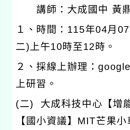
講師：大成國中
黃
１、時間：
115
年
04
月
07
二
)
上午
10
時至
12
時。
２、採線上辦理：
googl
上研習。
(
二
)
大成科技中心【增
【國小資議】
MIT
芒果小