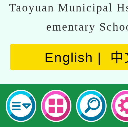
Taoyuan Municipal Hs
ementary Scho
English
中