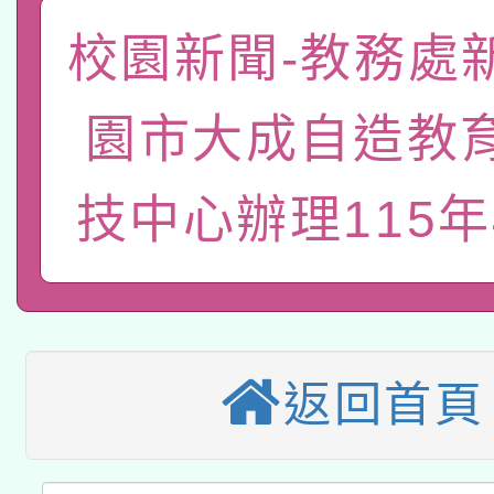
「數位內容與教學軟體線
校園新聞-教務處
有關大陸委員會函釋公
pilot」
園市大成自造教
轉知經濟部水利署委託
薪期間赴陸應申請許可
115年8月22日(星期六)
技中心辦理115年
業技術研究院辦理「11
2026年桃園地景藝術
桃園市孔廟祈福系列活
用水績優單位及節水達
本校115學年度第2次
開 智慧啟航」
動」
適應運動共學行動站研
招甄選結果公告(無人
返回首頁
本館辦理115年度閱讀
招)
科技賦能─人工智慧(AI
暨閱讀推動專業研習