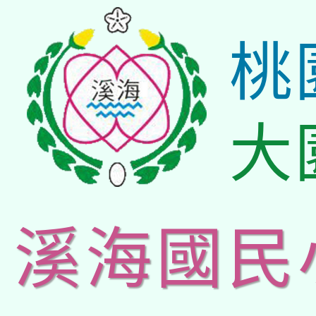
桃
大
溪海國民