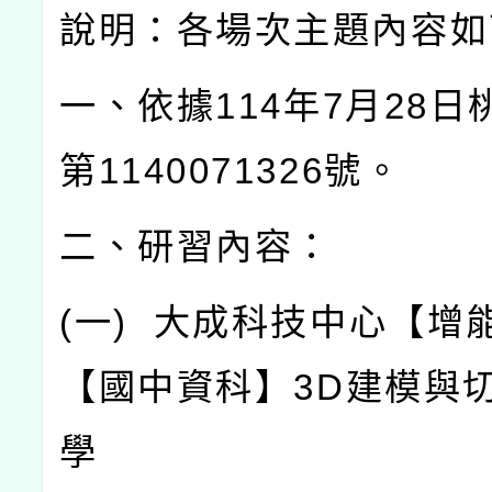
說明：各場次主題內容如
一、依據
114
年
7
月
28
日
第
1140071326
號。
二、研習內容：
(
一
)
大成科技中心【增
【國中資科】
3D
建模與
學