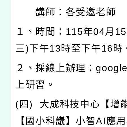
講師：各受邀老師
１、時間：
115
年
04
月
15
三
)
下午
13
時至下午
16
時
２、採線上辦理：
googl
上研習。
(
四
)
大成科技中心【增
【國小科議】小智
AI
應用