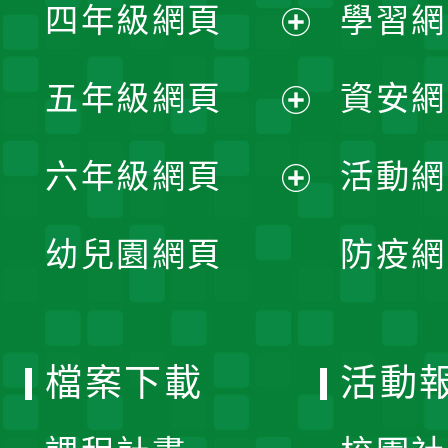
單
四年級網頁
學習網
選
開
展
單
五年級網頁
資安網
選
開
展
單
六年級網頁
活動網
選
開
展
單
幼兒園網頁
防疫網
選
開
單
選
檔案下載
活動
單