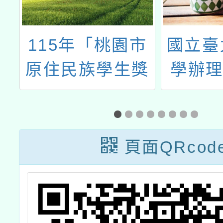
遠
115年「桃園市
國立臺
後
原住民族學生獎
學辦理
國
助－全國級族語
技輔助
）
競賽獎勵金」申
工作
請
域
頁面QRcod