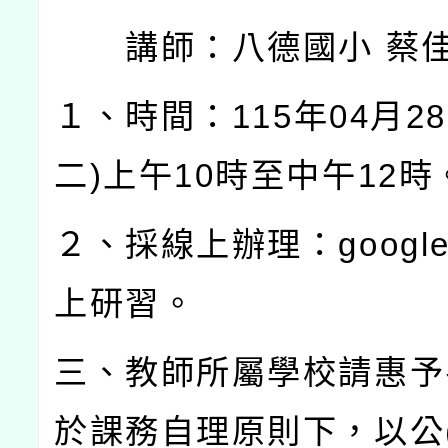
講師：八德國小
蔡
１、時間：
115
年
04
月
28
二
)
上午
10
時至中午
12
時
２、採線上辦理：
googl
上研習。
三、教師所屬學校請惠予
於課務自理原則下，以公