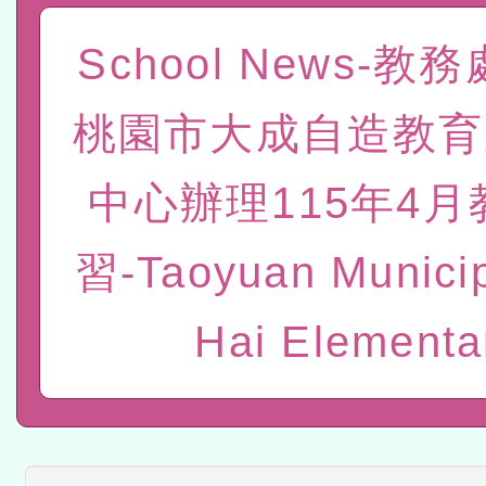
赴陸應申請許可一案
轉知經濟部水利署委託財
School News-教
研究院辦理「115年表揚
115年8月22日(星期六)辦
桃園市大成自造教育
位及節水達人選拔活動」
市孔廟祈福系列活動—儒門
2026年桃園地景藝術節教
中心辦理115年4
航」
「2026桃園藝術巡演」活
宜
轉知教育部國民及學前教
習-Taoyuan Municip
灣師範大學辦理「114至1
本館辦理115年度閱讀磐
Hai Elementa
進學校輔導計畫師資專業
讀推動專業研習
科技賦能─人工智慧(AI)
計畫
程
A3數位素養講師名單
「數位內容與教學軟體線上課程