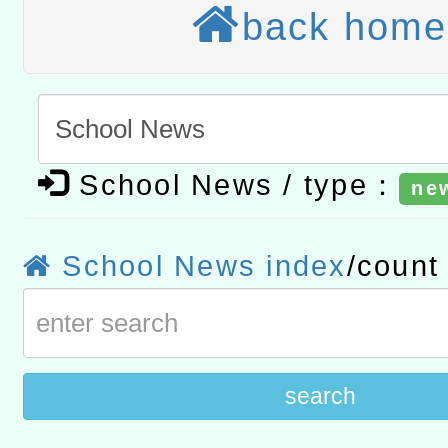
back home
t」
有關大陸委員會函釋公務
赴陸應申請許可一案
轉知經濟部水利署委託財
研究院辦理「115年表揚
115年8月22日(星期六)辦
School News / type：
位及節水達人選拔活動」
市孔廟祈福系列活動—儒門
2026年桃園地景藝術節教
ne
航」
「2026桃園藝術巡演」活
School News index
/coun
宜
轉知教育部國民及學前教
灣師範大學辦理「114至1
進學校輔導計畫師資專業
search
計畫