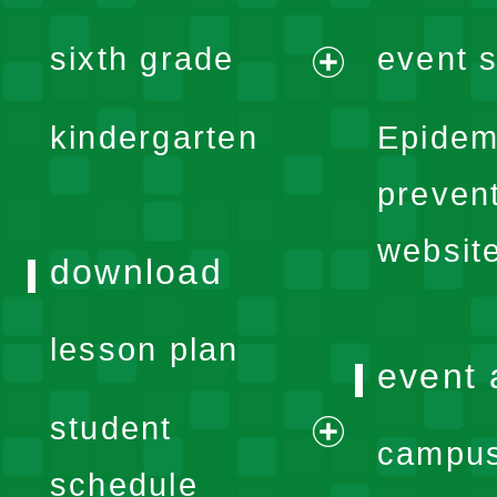
menu
expand
sixth grade
event s
menu
expand
kindergarten
Epidem
menu
preven
websit
download
lesson plan
event 
student
campus
expand
schedule