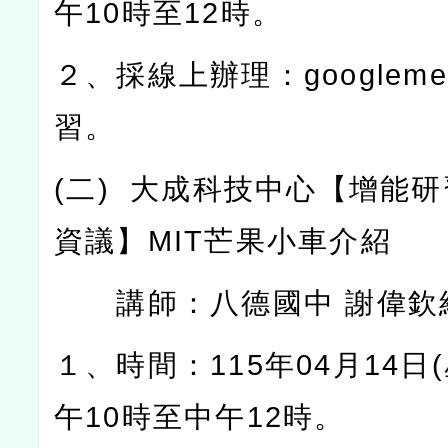
午
10
時至
12
時。
２、採線上辦理：
googleme
習。
(
二
)
大成科技中心【增能研
資議】
MIT
芒果小車介紹
講師：八德國中
謝偉欽
１、時間：
115
年
04
月
14
日
(
午
10
時至中午
12
時。