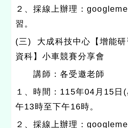
２、採線上辦理：
googleme
習。
(
三
)
大成科技中心【增能研
資科】小車競賽分享會
講師：各受邀老師
１、時間：
115
年
04
月
15
日
(
午
13
時至下午
16
時。
２、採線上辦理：
googleme