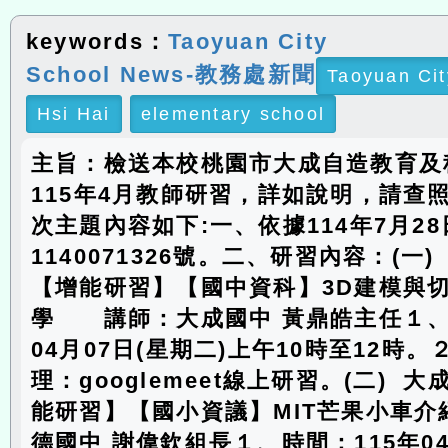
keywords：
Taoyuan City
School News-教務處新聞
Taoyuan Cit
Hsi Hai
elementary school
主旨：檢送本校桃園市大成自造教育及
115年4月教師研習，詳如說明，請查
次主題內容如下:一、依據114年7月2
1140071326號。二、研習內容：(一
【增能研習】【國中資科】3D建模與
學 講師：大成國中 黃鼎皓主任１、
04月07日(星期二)上午10時至12時
理：googlemeet線上研習。(二) 
能研習】【國小資議】MIT芒果小車
德國中 謝偉欽組長１、時間：115年04