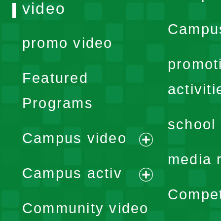
video
Campus
promo video
promot
Featured
activiti
Programs
school 
Campus video
expand
media 
Campus activ
menu
expand
Compet
Community video
menu