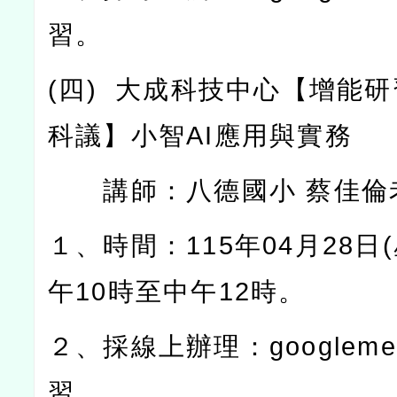
習。
(
四
)
大成科技中心【增能研
科議】小智
AI
應用與實務
講師：八德國小
蔡佳倫
１、時間：
115
年
04
月
28
日
(
午
10
時至中午
12
時。
２、採線上辦理：
googleme
習。