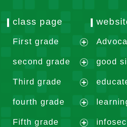
class page
websit
First grade
Advoca
expand
second grade
good si
menu
expand
Third grade
educat
menu
expand
fourth grade
learnin
menu
expand
Fifth grade
infose