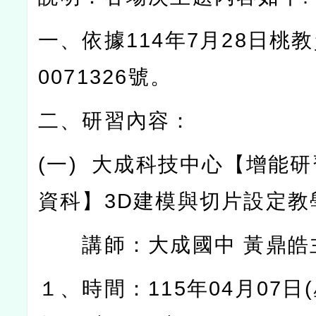
一、依據
114
年
7
月
28
日桃教
0071326
號。
二、研習內容：
(
一
)
大成科技中心【增能研
資科】
3D
建模與切片設定教
講師：大成國中
黃鼎皓
１、時間：
115
年
04
月
07
日
(