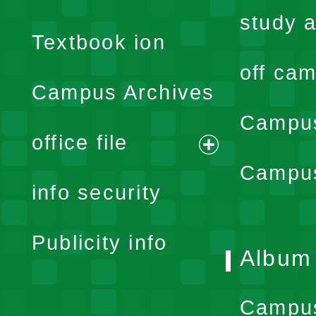
menu
study a
Textbook ion
off cam
Campus Archives
Campus
office file
expand
Campus
info security
menu
Publicity info
Album
Campu