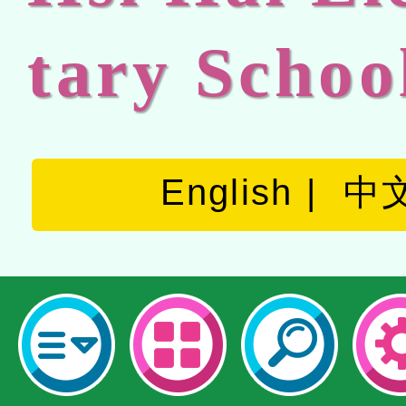
tary Schoo
English
中