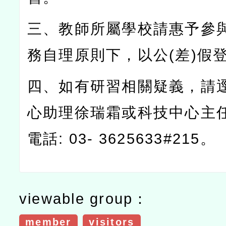
三、教師所屬學校請惠予參
務自理原則下，以公
(
差
)
假
四、如有研習相關疑義，請
心助理徐瑞霜或科技中心主
電話
: 03- 3625633#215
。
viewable group：
member
visitors