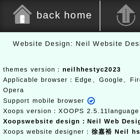
back home
Website Design: Neil Website De
themes version：
neilhhestyc2023
Applicable browser：Edge、Google、Fir
Opera
Support mobile browser
Xoops version：
XOOPS 2.5.11
languag
Xoops
website design
：
Neil Web Des
Xoops website designer：
徐嘉裕 Neil h