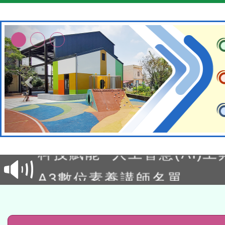
本館辦理115年度閱讀磐
讀推動專業研習
科技賦能─人工智慧(AI)
程
A3數位素養講師名單
「數位內容與教學軟體線上課程
t」
有關大陸委員會函釋公務