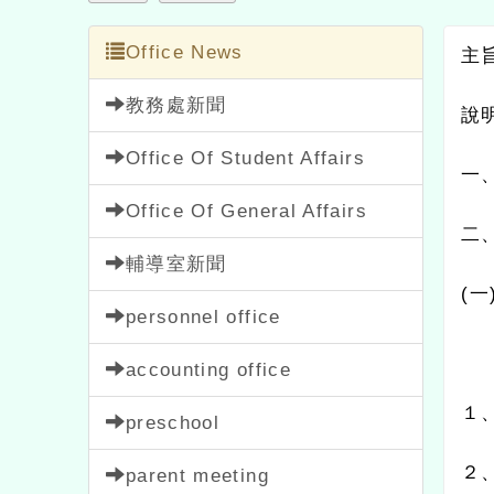
Office News
主旨：
教務處新聞
說明：
Office Of Student Affairs
一、依
Office Of General Affairs
二、研
輔導室新聞
(
一
)
personnel office
講師
accounting office
１、時
preschool
２、採
parent meeting
Teachers' Association
(
二
)