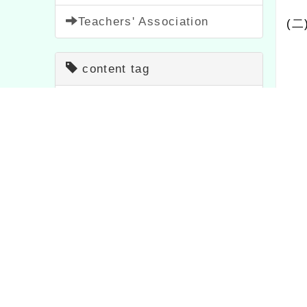
講師
content tag
１、時
important
20
teaching
7
２、採
bulletin
1572
study
1706
Propaganda
114
Activity
1054
(
三
)
Contest
511
feature
1
講師
study
75
News
38
１、時
Sign up
1473
Notice
33
festival
2
course
205
２、採
(
四
)
Page QRcode
講師