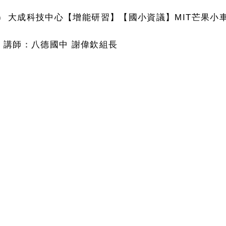
：八德國中
謝偉欽組長
間：
115
年
04
月
14
日
(
星期二
)
上午
10
時至中午
12
時。
線上辦理：
googlemeet
線上研習。
大成科技中心【增能研習】【國中資科】小車競賽分享會
：各受邀老師
間：
115
年
04
月
15
日
(
星期三
)
下午
13
時至下午
16
時。
線上辦理：
googlemeet
線上研習。
大成科技中心【增能研習】【國小科議】小智
AI
應用與實務
：八德國小
蔡佳倫老師