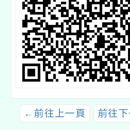
←
前往上一頁
前往下