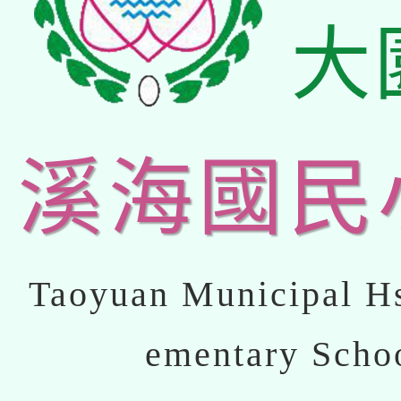
大
溪海國民
Taoyuan Municipal Hs
ementary Scho