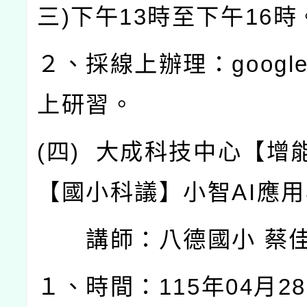
三
)
下午
13
時至下午
16
時
２、採線上辦理：
googl
上研習。
(
四
)
大成科技中心【增
【國小科議】小智
AI
應用
講師：八德國小
蔡
１、時間：
115
年
04
月
28