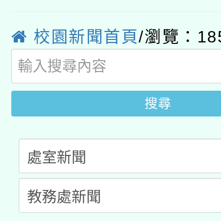
轉知經濟部水利署委託
薪期間赴陸應申請許可
校園新聞首頁
/瀏覽：18
115年8月22日(星期六)
業技術研究院辦理「11
2026年桃園地景藝術
桃園市孔廟祈福系列活
用水績優單位及節水達
開 智慧啟航」
動」
搜尋