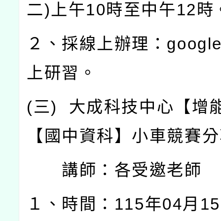
二
)
上午
10
時至中午
12
時
２、採線上辦理：
googl
上研習。
(
三
)
大成科技中心【增
【國中資科】小車競賽分
講師：各受邀老師
１、時間：
115
年
04
月
15