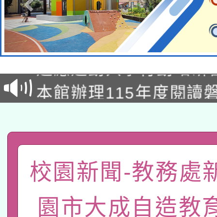
本校115學年度第2次
適應運動共學行動站研
招甄選結果公告(無人
本館辦理115年度閱讀
招)
科技賦能─人工智慧(AI
暨閱讀推動專業研習
A3數位素養講師名單
礎課程
「數位內容與教學軟體線
校園新聞-教務處
有關大陸委員會函釋公
pilot」
園市大成自造教
轉知經濟部水利署委託
薪期間赴陸應申請許可