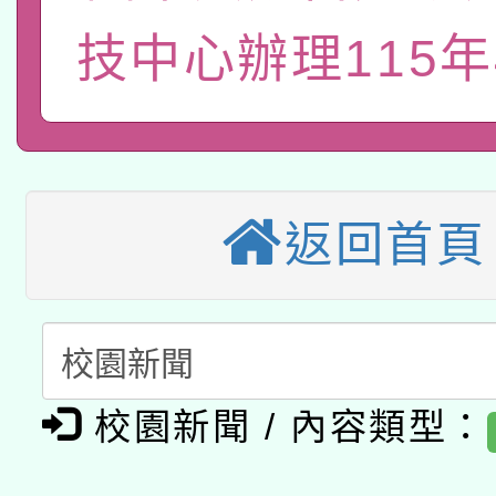
115年8月22日(星期六)
業技術研究院辦理「11
技中心辦理115年
2026年桃園地景藝術
桃園市孔廟祈福系列活
用水績優單位及節水達
本校115學年度第2次
開 智慧啟航」
動」
適應運動共學行動站研
招甄選結果公告(無人
返回首頁
本館辦理115年度閱讀
招)
科技賦能─人工智慧(AI
暨閱讀推動專業研習
A3數位素養講師名單
礎課程
「數位內容與教學軟體線
校園新聞 / 內容類型：
有關大陸委員會函釋公
pilot」