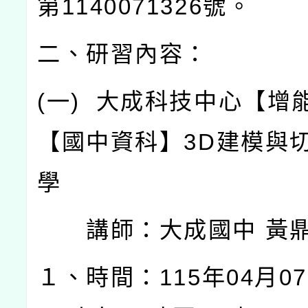
第
1140071326
號。
二、研習內容：
(
一
)
大成科技中心【增
【國中資科】
3D
建模與
學
講師：大成國中
黃
１、時間：
115
年
04
月
07