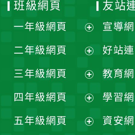
班級網頁
友站
一年級網頁
宣導網
展
二年級網頁
好站連
開
展
三年級網頁
教育網
選
開
展
單
四年級網頁
學習網
選
開
展
單
五年級網頁
資安網
選
開
展