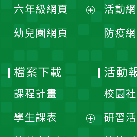
單
六年級網頁
活動網
選
開
展
單
幼兒園網頁
防疫網
選
開
單
選
檔案下載
活動
單
課程計畫
校園社
學生課表
研習活
展