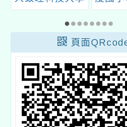
1
圈－健康與體育
－實體
語
領域(體育)素養
10-1
」
導向之數位教學
上研
頁面QRcod
工作坊