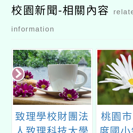
文
程內容
校園新聞-相關內容
relat
information
法
桃園市112學年
113
學
度國小領域教學
商輔導