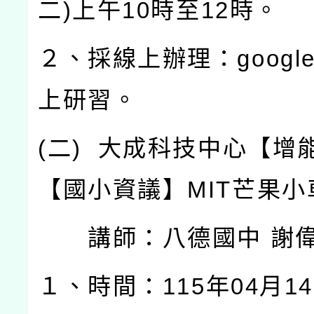
二
)
上午
10
時至
12
時。
２、採線上辦理：
googl
上研習。
(
二
)
大成科技中心【增
【國小資議】
MIT
芒果小
講師：八德國中
謝
１、時間：
115
年
04
月
14