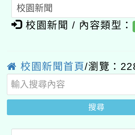
A3數位素養講師名單
礎課程
校園新聞 / 內容類型：
「數位內容與教學軟體線
有關大陸委員會函釋公
pilot」
轉知經濟部水利署委託
薪期間赴陸應申請許可
校園新聞首頁
/瀏覽：22
115年8月22日(星期六)
業技術研究院辦理「11
2026年桃園地景藝術
桃園市孔廟祈福系列活
用水績優單位及節水達
開 智慧啟航」
搜尋
動」