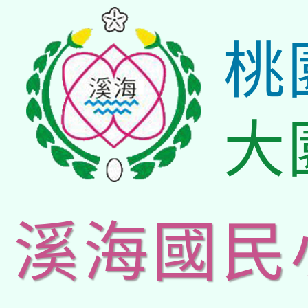
桃
大
溪海國民