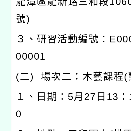
龍潭區龍新路三和段
106
號
)
３、研習活動編號：
E00
00001
(
二
)
場次二：木藝課程
(
１、日期：
5
月
27
日
13
：
0