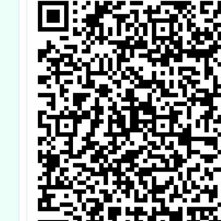
圓夢基金計畫』
海外翱翔組G-4-
6『健康學一
下』澳洲塔斯馬
尼亞大學參訪活
動成果發表會」