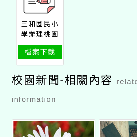
三和國民小
學辦理桃園
市114學年
檔案下載
度偏遠地區
及非山非市
學校北區整
校園新聞-相關內容
relat
合性計畫：
子計畫3教
information
師增能研習
活動公文