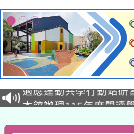
本校115學年度第2次
適應運動共學行動站研
招甄選結果公告(無人
本館辦理115年度閱讀
招)
科技賦能─人工智慧(AI
暨閱讀推動專業研習
A3數位素養講師名單
礎課程