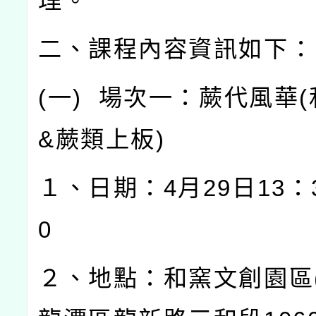
理。
二、課程內容資訊如下：
(
一
)
場次一：蕨代風華
(
&
蕨類上板
)
１、日期：
4
月
29
日
13
：
0
２、地點：和窯文創園區