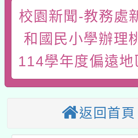
「數位內容與教學軟體線
校園新聞-教務處
有關大陸委員會函釋公
pilot」
和國民小學辦理
轉知經濟部水利署委託
薪期間赴陸應申請許可
115年8月22日(星期六)
114學年度偏遠
業技術研究院辦理「11
2026年桃園地景藝術
桃園市孔廟祈福系列活
用水績優單位及節水達
本校115學年度第2次
開 智慧啟航」
動」
適應運動共學行動站研
招甄選結果公告(無人
返回首頁
本館辦理115年度閱讀
招)
科技賦能─人工智慧(AI
暨閱讀推動專業研習