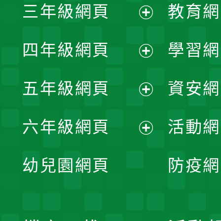
三年級網頁
教育網
選
開
展
單
四年級網頁
學習網
選
開
展
單
五年級網頁
資安網
選
開
展
單
六年級網頁
活動網
選
開
展
單
幼兒園網頁
防疫網
選
開
單
選