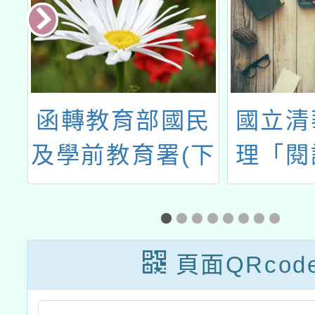
習
函轉教育部國民
國立清
題
及學前教育署(下
理「閱
）
稱國教署)委請國
導實質
增
立臺灣師範大學
」
辦理「115年
頁面QRcod
『青年百億海外