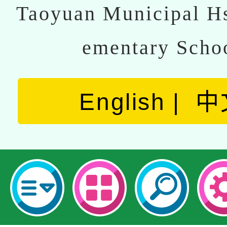
Taoyuan Municipal Hs
ementary Scho
English
中