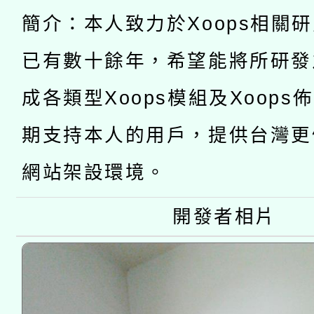
轉知經濟部水利署委託
薪期間赴陸應申請許可
簡介：本人致力於Xoops相關
115年8月22日(星期六)
業技術研究院辦理「11
已有數十餘年，希望能將所研發
2026年桃園地景藝術
桃園市孔廟祈福系列活
用水績優單位及節水達
成各類型Xoops模組及Xoops
開 智慧啟航」
期支持本人的用戶，提供台灣更
動」
網站架設環境。
開發者相片