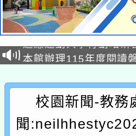
本校115學年度第2次
適應運動共學行動站研
招甄選結果公告(無人
本館辦理115年度閱讀
招)
科技賦能─人工智慧(AI
暨閱讀推動專業研習
A3數位素養講師名單
礎課程
「數位內容與教學軟體線
校園新聞-教務
有關大陸委員會函釋公
pilot」
聞:neilhhestyc2
轉知經濟部水利署委託
薪期間赴陸應申請許可