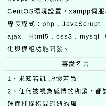
CentOS環境設置，xampp伺
專長程式：php , JavaScrupt , 
ajax , Html5 , css3 , mysq
化與模組功能開發。
喜愛名言
1、求知若飢 虛懷若愚
2、任何被視為感情的枷鎖，都
運而捕捉指間流逝的風