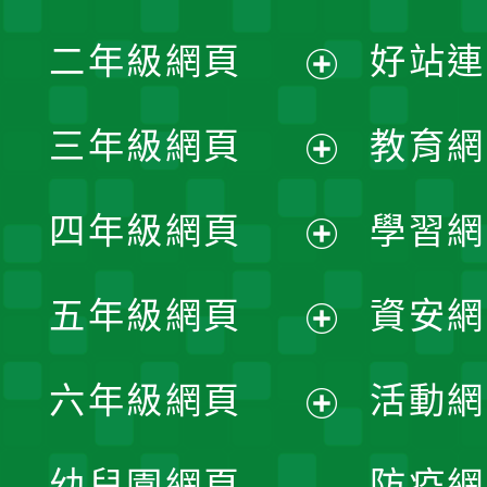
展
二年級網頁
好站連
開
展
三年級網頁
教育網
選
開
展
單
四年級網頁
學習網
選
開
展
單
五年級網頁
資安網
選
開
展
單
六年級網頁
活動網
選
開
展
單
幼兒園網頁
防疫網