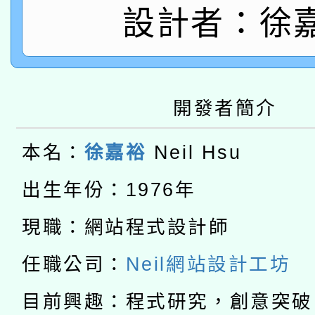
設計者：徐
115年8月22日(星期六)
業技術研究院辦理「11
2026年桃園地景藝術
桃園市孔廟祈福系列活
用水績優單位及節水達
本校115學年度第2次
開 智慧啟航」
動」
開發者簡介
適應運動共學行動站研
招甄選結果公告(無人
本名：
徐嘉裕
Neil Hsu
本館辦理115年度閱讀
招)
出生年份：1976年
科技賦能─人工智慧(AI
暨閱讀推動專業研習
現職：網站程式設計師
A3數位素養講師名單
礎課程
「數位內容與教學軟體線
任職公司：
Neil網站設計工坊
有關大陸委員會函釋公
目前興趣：程式研究，創意突破
pilot」