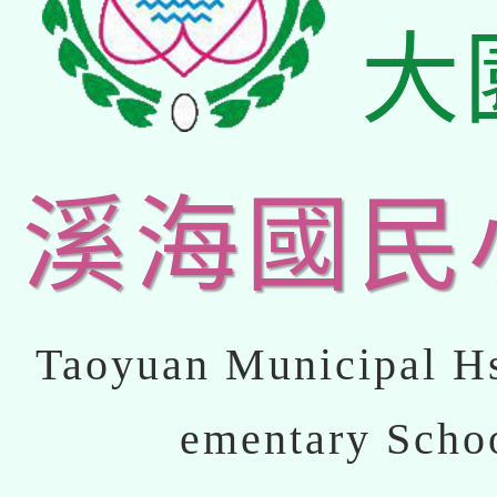
大
溪海國民
Taoyuan Municipal Hs
ementary Scho