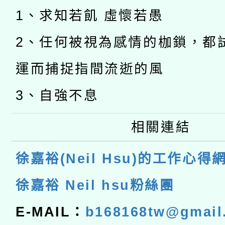
1、求知若飢 虛懷若愚
2、任何被視為感情的枷鎖，都
運而捕捉指間流逝的風
3、自強不息
相關連結
徐嘉裕(Neil Hsu)的工作心得
徐嘉裕 Neil hsu粉絲團
E-MAIL：
b168168tw@gmail