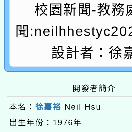
「2026桃園藝術巡演
校園新聞-教務
開 智慧啟航」
動」
轉知教育部國民及學前
關事宜
聞:neilhhestyc2
函轉國家教育研究院中心
國立臺灣師範大學辦理「1
轉知教育部國民及學前
原住民族教育政策研討
設計者：徐
年度健康促進學校輔導
函轉國立臺灣師範大學
新北市政府教育局辦理「
族教育國際趨勢與發展
業成長研習」實施計畫
轉知有關國立成功大學
族語言臺北學習中心11
師專業成長研習實施計
開發者簡介
有關大陸委員會函釋公
文教學共融平台-教案
「族語學習班」招生簡章
方素養工作坊新北場」
轉知經濟部水利署委託
本名：
徐嘉裕
Neil Hsu
薪期間赴陸應申請許可
件」活動簡章
115年8月22日(星期六)
出生年份：1976年
業技術研究院辦理「11