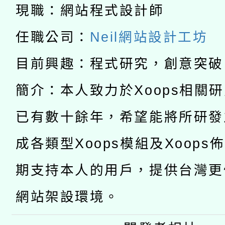
2026年桃園地景藝術
桃園市孔廟祈福系列活
現職：網站程式設計師
用水績優單位及節水達
「2026桃園藝術巡演
任職公司：
Neil網站設計工坊
開 智慧啟航」
動」
轉知教育部國民及學前
關事宜
目前興趣：程式研究，創意突破
函轉國家教育研究院中心
國立臺灣師範大學辦理「1
簡介：本人致力於Xoops相關
轉知教育部國民及學前
原住民族教育政策研討
年度健康促進學校輔導
已有數十餘年，希望能將所研發
函轉國立臺灣師範大學
新北市政府教育局辦理「
族教育國際趨勢與發展
業成長研習」實施計畫
成各類型Xoops模組及Xoops
轉知有關國立成功大學
族語言臺北學習中心11
師專業成長研習實施計
期支持本人的用戶，提供台灣更
文教學共融平台-教案
「族語學習班」招生簡章
方素養工作坊新北場」
網站架設環境。
件」活動簡章