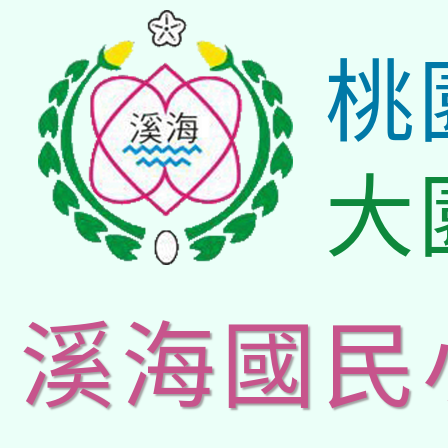
桃
大
溪海國民