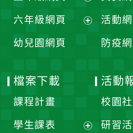
開
展
單
六年級網頁
活動網
選
開
展
單
幼兒園網頁
防疫網
選
開
單
選
檔案下載
活動
單
課程計畫
校園社
學生課表
研習活