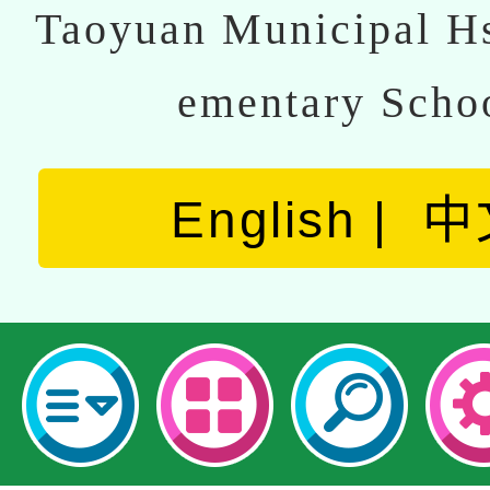
Taoyuan Municipal Hs
ementary Scho
English
中