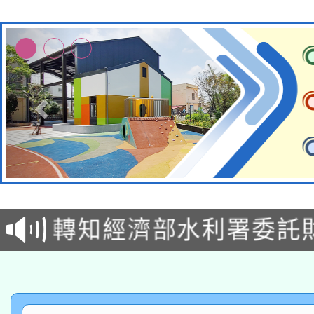
有關大陸委員會函釋公
轉知經濟部水利署委託
薪期間赴陸應申請許可
115年8月22日(星期六)
業技術研究院辦理「11
2026年桃園地景藝術
桃園市孔廟祈福系列活
用水績優單位及節水達