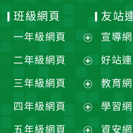
班級網頁
友站
一年級網頁
宣導網
展
二年級網頁
好站連
開
展
三年級網頁
教育網
選
開
展
單
四年級網頁
學習網
選
開
展
單
五年級網頁
資安網
選