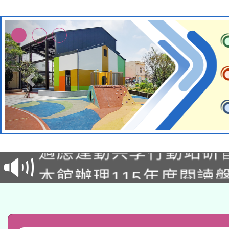
本校115學年度第2次
適應運動共學行動站研
招甄選結果公告(無人
本館辦理115年度閱讀
招)
科技賦能─人工智慧(AI
暨閱讀推動專業研習
A3數位素養講師名單
礎課程