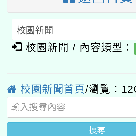
A3數位素養講師名單
礎課程
「數位內容與教學軟體線
有關大陸委員會函釋公
pilot」
校園新聞 / 內容類型：
轉知經濟部水利署委託
薪期間赴陸應申請許可
115年8月22日(星期六)
業技術研究院辦理「11
2026年桃園地景藝術
桃園市孔廟祈福系列活
校園新聞首頁
/瀏覽：12
用水績優單位及節水達
開 智慧啟航」
動」
搜尋