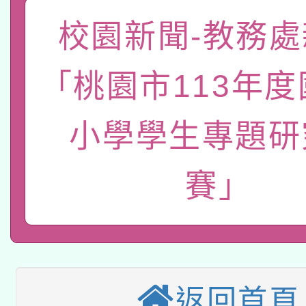
「數位內容與教學軟體線
校園新聞-教務處
有關大陸委員會函釋公
pilot」
「桃園市113年
轉知經濟部水利署委託
薪期間赴陸應申請許可
115年8月22日(星期六)
業技術研究院辦理「11
小學學生專題研
2026年桃園地景藝術
桃園市孔廟祈福系列活
用水績優單位及節水達
賽」
本校115學年度第2次
開 智慧啟航」
動」
適應運動共學行動站研
招甄選結果公告(無人
本館辦理115年度閱讀
招)
科技賦能─人工智慧(AI
返回首頁
暨閱讀推動專業研習