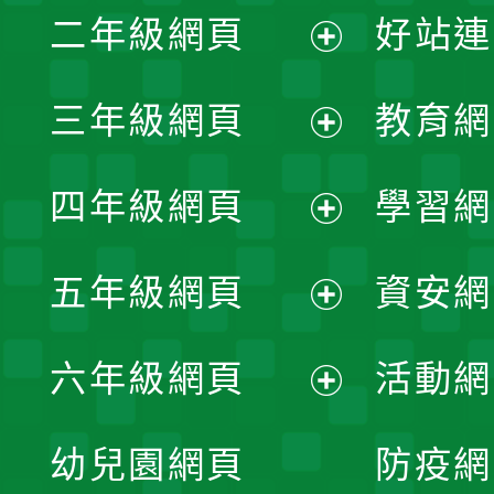
二年級網頁
好站連
開
展
三年級網頁
教育網
選
開
展
單
四年級網頁
學習網
選
開
展
單
五年級網頁
資安網
選
開
展
單
六年級網頁
活動網
選
開
展
單
幼兒園網頁
防疫網
選
開