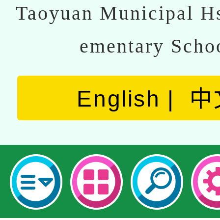
Taoyuan Municipal Hs
ementary Scho
English
中