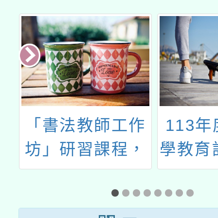
辦
「書法教師工作
113
教
坊」研習課程，
學教育
研
請鼓勵教師踴躍
學科展
參加
增能工