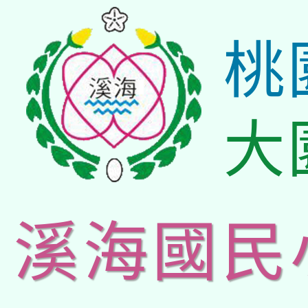
桃
大
溪海國民