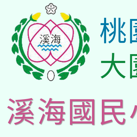
桃
大
溪海國民