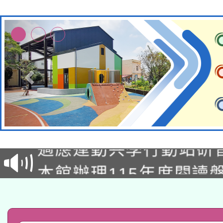
本校115學年度第2次
適應運動共學行動站研
招甄選結果公告(無人
本館辦理115年度閱讀
招)
科技賦能─人工智慧(AI
暨閱讀推動專業研習
A3數位素養講師名單
礎課程