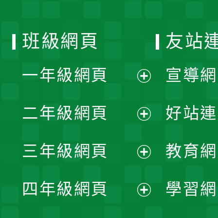
班級網頁
友站
一年級網頁
宣導網
展
二年級網頁
好站連
開
展
三年級網頁
教育網
選
開
展
單
四年級網頁
學習網
選
開
展