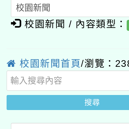
A3數位素養講師名單
礎課程
校園新聞 / 內容類型：
「數位內容與教學軟體線
有關大陸委員會函釋公
pilot」
轉知經濟部水利署委託
薪期間赴陸應申請許可
校園新聞首頁
/瀏覽：23
115年8月22日(星期六)
業技術研究院辦理「11
2026年桃園地景藝術
桃園市孔廟祈福系列活
用水績優單位及節水達
開 智慧啟航」
動」
搜尋