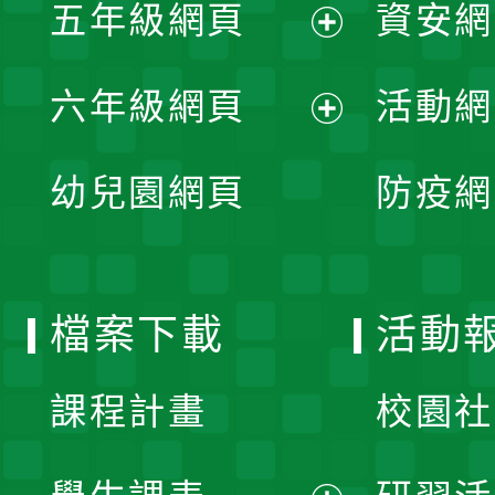
單
五年級網頁
資安網
選
開
展
單
六年級網頁
活動網
選
開
展
單
幼兒園網頁
防疫網
選
開
單
選
檔案下載
活動
單
課程計畫
校園社