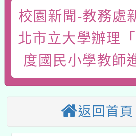
「數位內容與教學軟體線
校園新聞-教務處
有關大陸委員會函釋公
pilot」
北市立大學辦理「
轉知經濟部水利署委託
薪期間赴陸應申請許可
115年8月22日(星期六)
度國民小學教師
業技術研究院辦理「11
2026年桃園地景藝術
桃園市孔廟祈福系列活
用水績優單位及節水達
本校115學年度第2次
開 智慧啟航」
動」
適應運動共學行動站研
招甄選結果公告(無人
返回首頁
本館辦理115年度閱讀
招)
科技賦能─人工智慧(AI
暨閱讀推動專業研習