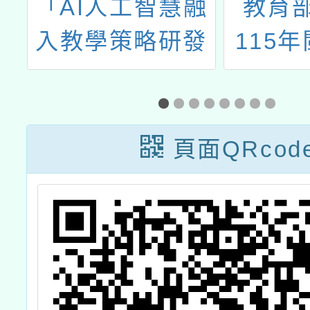
理
「AI人工智慧融
教育部
踐
入教學策略研發
115
線
跨校實施計畫」
通、動
教師共備社群工
作及配
作坊之通知
畫」
頁面QRcod
「教育
語動畫
暫停