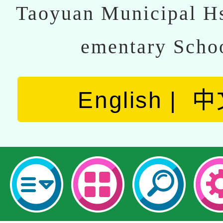
Taoyuan Municipal Hs
ementary Scho
English
中