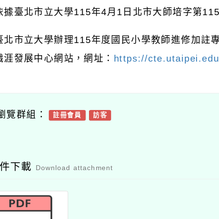
依據臺北市立大學
115
年
4
月
1
日北市大師培字第
11
臺北市立大學辦理
115
年度國民小學教師進修加註
職涯發展中心網站，網址：
https://cte.utaipei.edu
瀏覽群組：
註冊會員
訪客
附件下載
Download attachment