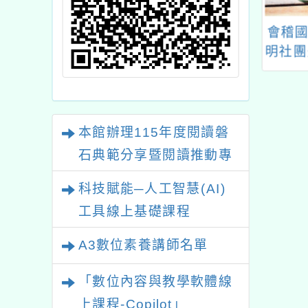
市112年度國小
教育部因材網相關資源
會稽國
教學核心素養導
使用資訊
明社團
教案徵選計畫」
本館辦理115年度閱讀磐
石典範分享暨閱讀推動專
業研習
科技賦能─人工智慧(AI)
工具線上基礎課程
A3數位素養講師名單
「數位內容與教學軟體線
上課程-Copilot」