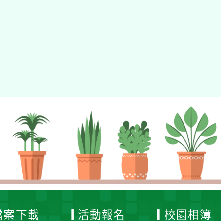
tyc2023
gle、Firefox、Vivaldi、Opera
支援行
 2.5.11
網站語系：zh-TW
eil網站設計工坊
徐嘉裕 Neil hsu
檔案下載
活動報名
校園相簿