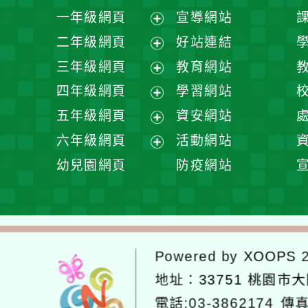
一年級網頁
宣導網站
展
二年級網頁
好站連結
開
展
三年級網頁
教育網站
選
開
展
四年級網頁
學習網站
單
選
開
展
五年級網頁
資安網站
單
選
開
展
六年級網頁
活動網站
單
選
開
展
幼兒園網頁
防疫網站
單
選
開
單
選
單
Powered by
XOOPS
2
地址：
33751 桃園市
電話:03-3862174
傳真