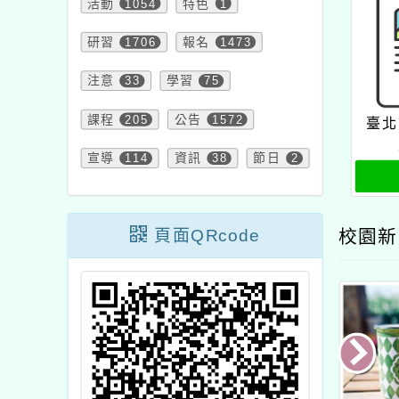
活動
1054
特色
1
研習
1706
報名
1473
注意
33
學習
75
課程
205
公告
1572
臺北
宣導
114
資訊
38
節日
2
頁面QRcode
校園新