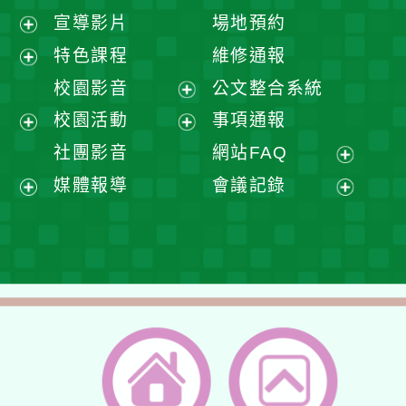
宣導影片
場地預約
展
特色課程
維修通報
開
展
校園影音
公文整合系統
選
開
展
校園活動
事項通報
單
選
開
展
展
社團影音
網站FAQ
單
選
開
開
展
媒體報導
會議記錄
單
選
選
開
展
展
單
單
選
開
開
單
選
選
單
單