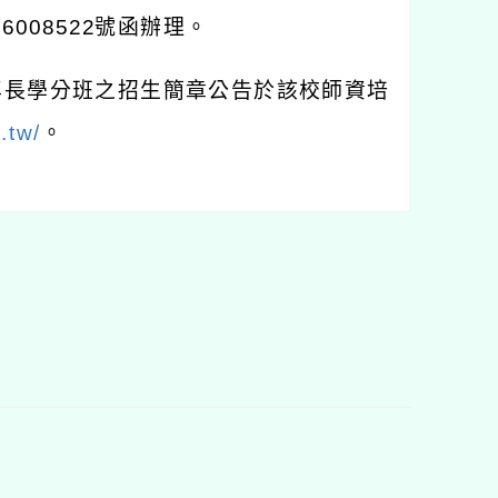
56008522
號函辦理。
專長學分班之招生簡章公告於該校師資培
.tw/
。