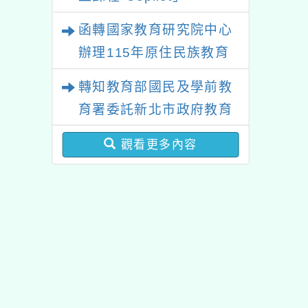
函轉國家教育研究院中心
辦理115年原住民族教育
政策研討會「原住民族教
轉知教育部國民及學前教
育國際趨勢與發展」
育署委託新北市政府教育
局辦理「115年度教師專
觀看更多內容
業成長研習實施計畫－夢
的N次方素養工作坊新北
場」計畫