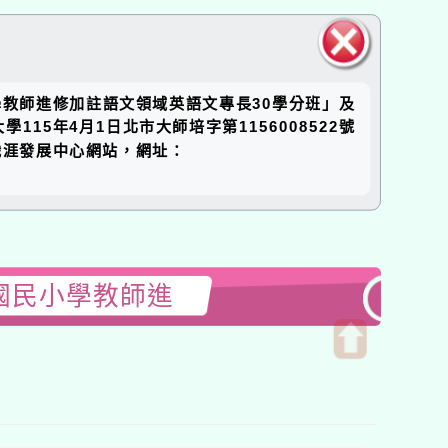
關閉區
學教師進修加註語文領域英語文專長30學分班」及
塊
5年4月1日北市大師培字第1156008522號
職涯發展中心網站，網址：
國民小學教師進
開
啟
上
方