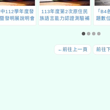
中112學年度發
113年度第2次原住民
「B4
暨發明展說明會
族語言能力認證測驗補
題數
助 交通、住宿及工作
學互動
費實施計畫
←
前往上一頁
前往