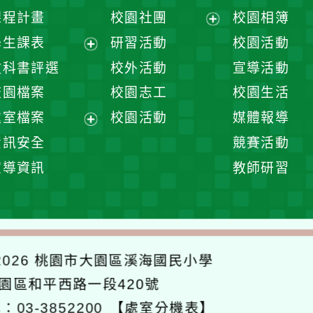
課程計畫
校園社團
校園相簿
展
學生課表
研習活動
校園活動
開
展
教科書評選
校外活動
宣導活動
選
開
校園檔案
校園志工
校園生活
單
選
處室檔案
校園活動
媒體報導
單
展
資訊安全
競賽活動
開
宣導資訊
教師研習
選
單
026
桃園市大園區溪海國民小學
大園區和平西路一段420號
：03-3852200
【處室分機表】