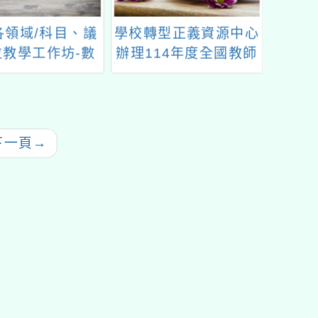
各領域/科目、議
學校轉型正義資源中心
114
位教學工作坊-數
辦理114年度全國教師
研習
（場次五）」研
培力進階課程研習計畫
次方
習
下一頁
→