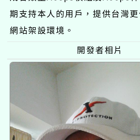
「2026桃園藝術巡演
開 智慧啟航」
動」
期支持本人的用戶，提供台灣更
關事宜
網站架設環境。
開發者相片