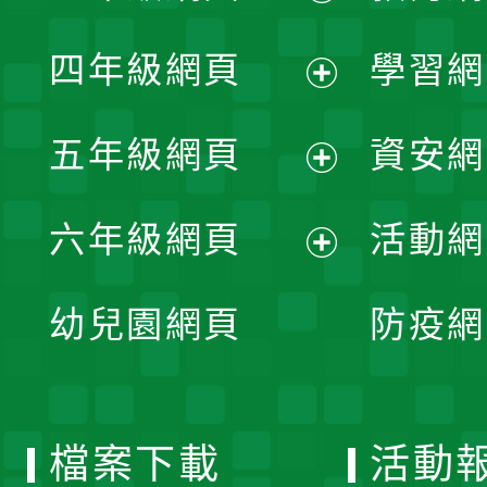
開
展
單
四年級網頁
學習網
選
開
展
單
五年級網頁
資安網
選
開
展
單
六年級網頁
活動網
選
開
展
單
幼兒園網頁
防疫網
選
開
單
選
檔案下載
活動
單