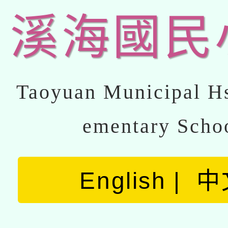
溪海國民
Taoyuan Municipal Hs
ementary Scho
English
中