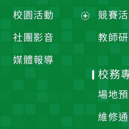
展
校園活動
競賽活
開
展
社團影音
教師研
選
開
單
媒體報導
選
校務
單
場地預
維修通