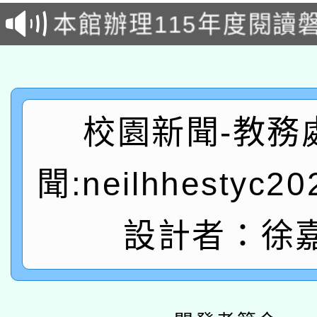
本館辦理115年度閱讀
科技賦能─人工智慧(AI
暨閱讀推動專業研習
A3數位素養講師名單
礎課程
「數位內容與教學軟體線
校園新聞-教務
有關大陸委員會函釋公
pilot」
聞:neilhhestyc2
轉知經濟部水利署委託
薪期間赴陸應申請許可
115年8月22日(星期六)
業技術研究院辦理「11
設計者：徐
2026年桃園地景藝術
桃園市孔廟祈福系列活
用水績優單位及節水達
「2026桃園藝術巡演
開 智慧啟航」
動」