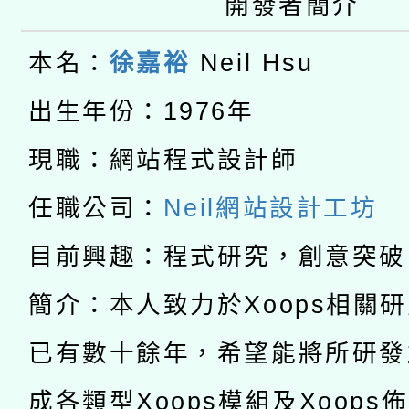
開發者簡介
適應運動共學行動站研
關事宜
本館辦理115年度閱讀
本名：
徐嘉裕
Neil Hsu
科技賦能─人工智慧(AI
出生年份：1976年
暨閱讀推動專業研習
A3數位素養講師名單
礎課程
現職：網站程式設計師
「數位內容與教學軟體線
任職公司：
Neil網站設計工坊
有關大陸委員會函釋公
pilot」
目前興趣：程式研究，創意突破
轉知經濟部水利署委託
薪期間赴陸應申請許可
簡介：本人致力於Xoops相關
115年8月22日(星期六)
業技術研究院辦理「11
已有數十餘年，希望能將所研發
2026年桃園地景藝術
桃園市孔廟祈福系列活
用水績優單位及節水達
成各類型Xoops模組及Xoops