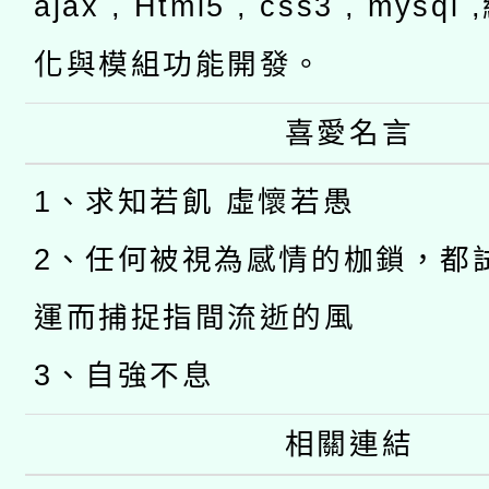
ajax , Html5 , css3 , mysq
化與模組功能開發。
喜愛名言
1、求知若飢 虛懷若愚
2、任何被視為感情的枷鎖，都
運而捕捉指間流逝的風
3、自強不息
相關連結