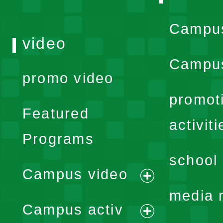
Campu
video
Campus
promo video
promot
Featured
activiti
Programs
school 
Campus video
expand
media 
Campus activ
menu