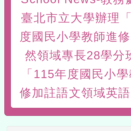
灣師範大學辦理「114至1
函轉國家教育研究院中心辦
臺北市立大學辦理「
進學校輔導計畫師資專業
民族教育政策研討會「原
轉知教育部國民及學前教
度國民小學教師進修
計畫
趨勢與發展」
政府教育局辦理「115年
函轉國立臺灣師範大學辦
研習實施計畫－夢的N次方
臺北學習中心115年度第2
然領域專長28學分
轉知有關國立成功大學辦
北場」計畫
班」招生簡章及EDM
共融平台-教案暨教學示範
有關大陸委員會函釋公務
「115年度國民小
章
赴陸應申請許可一案
轉知經濟部水利署委託財
修加註語文領域英語
研究院辦理「115年表揚
115年8月22日(星期六)辦
位及節水達人選拔活動」
市孔廟祈福系列活動—儒門
2026年桃園地景藝術節教
航」
「2026桃園藝術巡演」活