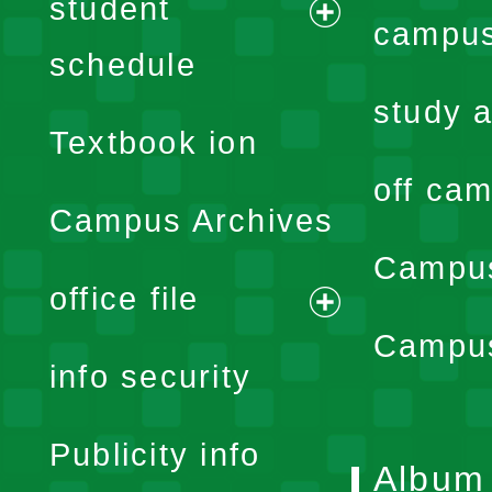
student
campus
expand
schedule
menu
study a
Textbook ion
off cam
Campus Archives
Campus
office file
expand
Campus
info security
menu
Publicity info
Album