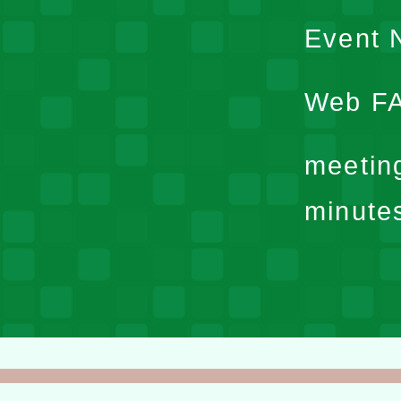
Event N
Web F
meetin
minute