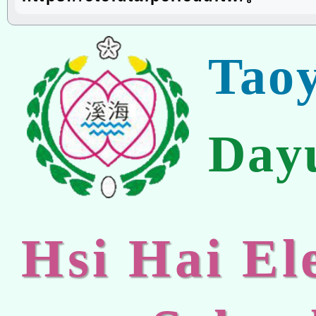
Tao
Day
Hsi Hai E