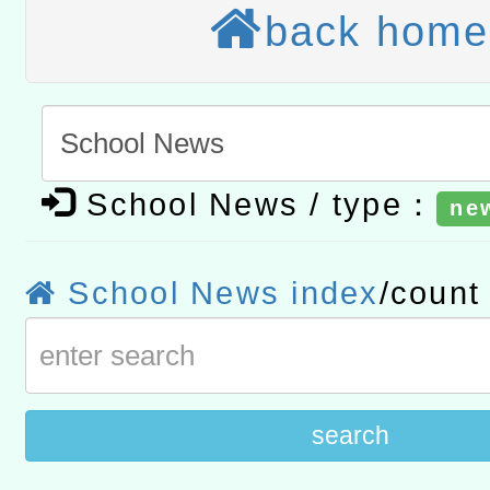
back home
宜
轉知教育部國民及學前教
灣師範大學辦理「114至1
函轉國家教育研究院中心辦
進學校輔導計畫師資專業
民族教育政策研討會「原
轉知教育部國民及學前教
計畫
趨勢與發展」
政府教育局辦理「115年
函轉國立臺灣師範大學辦
School News / type：
ne
研習實施計畫－夢的N次方
臺北學習中心115年度第2
轉知有關國立成功大學辦
School News index
/coun
北場」計畫
班」招生簡章及EDM
共融平台-教案暨教學示範
章
search