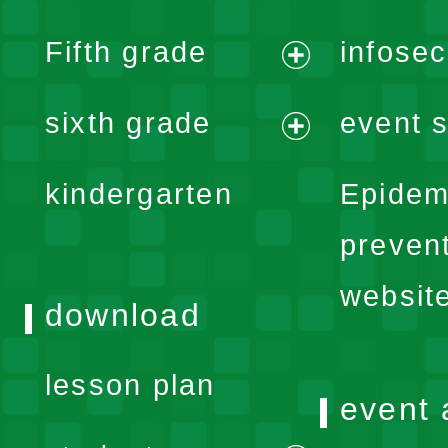
menu
expand
Fifth grade
infose
menu
expand
sixth grade
event s
menu
expand
kindergarten
Epidem
menu
preven
websit
download
lesson plan
event 