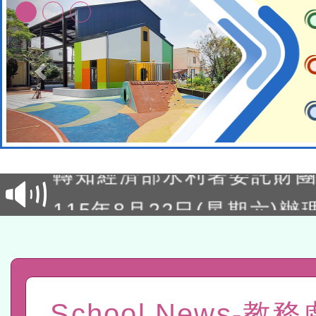
有關大陸委員會函釋公務
赴陸應申請許可一案
轉知經濟部水利署委託財
研究院辦理「115年表揚
115年8月22日(星期六)辦
位及節水達人選拔活動」
市孔廟祈福系列活動—儒門
2026年桃園地景藝術節教
航」
「2026桃園藝術巡演」活
宜
轉知教育部國民及學前教
School News-教