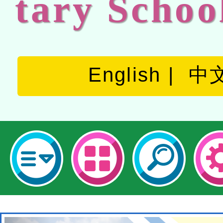
tary Schoo
English
中