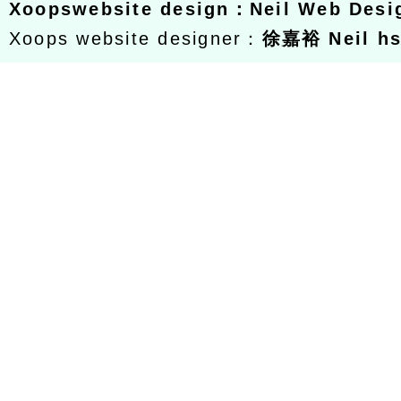
Xoops
website design
：
Neil Web Des
Xoops website designer：
徐嘉裕 Neil h