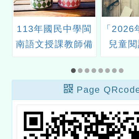
h
113年國民中學閩
「202
活
南語文授課教師備
兒童閱
課增能研習
動」
Page QRcod