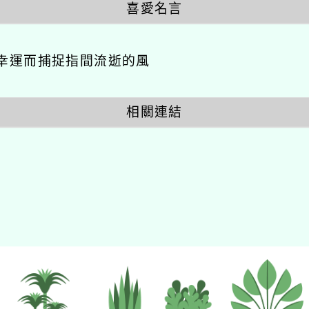
喜愛名言
幸運而捕捉指間流逝的風
相關連結