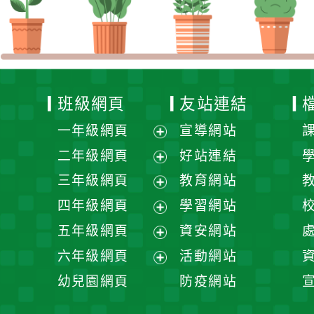
班級網頁
友站連結
一年級網頁
宣導網站
展
二年級網頁
好站連結
開
展
三年級網頁
教育網站
選
開
展
四年級網頁
學習網站
單
選
開
展
五年級網頁
資安網站
單
選
開
展
六年級網頁
活動網站
單
選
開
展
幼兒園網頁
防疫網站
單
選
開
單