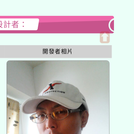
站設計者：
開
開發者相片
啟
上
方
區
塊
各