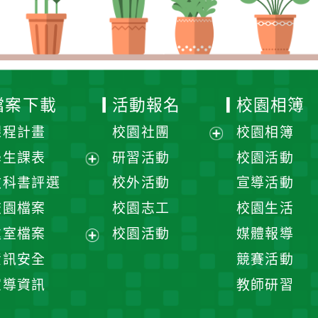
檔案下載
活動報名
校園相簿
課程計畫
校園社團
校園相簿
展
學生課表
研習活動
校園活動
開
展
教科書評選
校外活動
宣導活動
選
開
校園檔案
校園志工
校園生活
單
選
處室檔案
校園活動
媒體報導
單
展
資訊安全
競賽活動
開
宣導資訊
教師研習
選
單