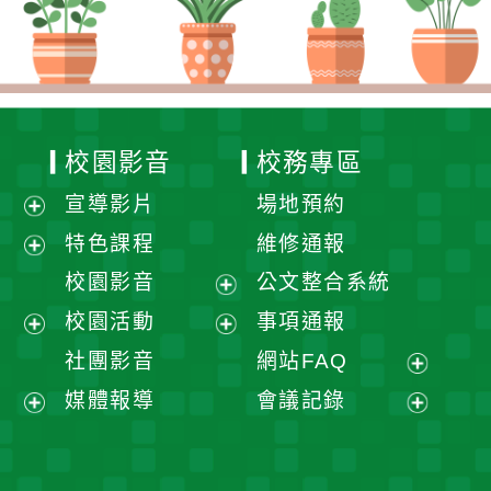
校園影音
校務專區
宣導影片
場地預約
展
特色課程
維修通報
開
展
校園影音
公文整合系統
選
開
展
校園活動
事項通報
單
選
開
展
展
社團影音
網站FAQ
單
選
開
開
展
媒體報導
會議記錄
單
選
選
開
展
展
單
單
選
開
開
單