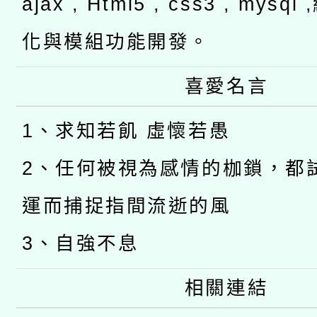
ajax , Html5 , css3 , mysq
化與模組功能開發。
喜愛名言
1、求知若飢 虛懷若愚
2、任何被視為感情的枷鎖，都
運而捕捉指間流逝的風
3、自強不息
相關連結