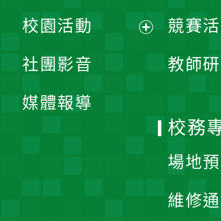
展
校園活動
競賽活
開
展
社團影音
教師研
選
開
單
媒體報導
選
校務
單
場地預
維修通