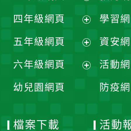
開
展
單
四年級網頁
學習網
選
開
展
單
五年級網頁
資安網
選
開
展
單
六年級網頁
活動網
選
開
展
單
幼兒園網頁
防疫網
選
開
單
選
檔案下載
活動
單