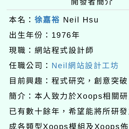
開發者簡介
適應運動共學行動站研
關事宜
本館辦理115年度閱讀
本名：
徐嘉裕
Neil Hsu
科技賦能─人工智慧(AI
暨閱讀推動專業研習
出生年份：1976年
A3數位素養講師名單
礎課程
現職：網站程式設計師
「數位內容與教學軟體線
任職公司：
Neil網站設計工坊
有關大陸委員會函釋公
pilot」
目前興趣：程式研究，創意突破
轉知經濟部水利署委託
薪期間赴陸應申請許可
簡介：本人致力於Xoops相關
115年8月22日(星期六)
業技術研究院辦理「11
已有數十餘年，希望能將所研發
2026年桃園地景藝術
桃園市孔廟祈福系列活
用水績優單位及節水達
成各類型Xoops模組及Xoops