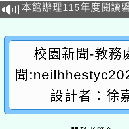
本館辦理115年度閱讀
科技賦能─人工智慧(AI
暨閱讀推動專業研習
A3數位素養講師名單
礎課程
「數位內容與教學軟體線
校園新聞-教務
有關大陸委員會函釋公
pilot」
聞:neilhhestyc2
轉知經濟部水利署委託
薪期間赴陸應申請許可
115年8月22日(星期六)
業技術研究院辦理「11
設計者：徐
2026年桃園地景藝術
桃園市孔廟祈福系列活
用水績優單位及節水達
「2026桃園藝術巡演
開 智慧啟航」
動」