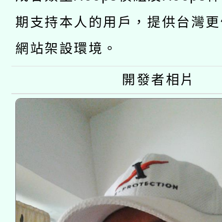
「2026桃園藝術巡演
開 智慧啟航」
動」
期支持本人的用戶，提供台灣更
關事宜
網站架設環境。
開發者相片