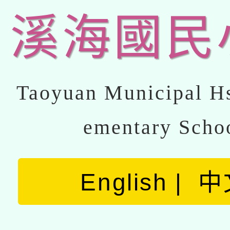
溪海國民
Taoyuan Municipal Hs
ementary Scho
English
中