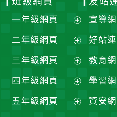
班級網頁
友站
一年級網頁
宣導網
展
二年級網頁
好站連
開
展
三年級網頁
教育網
選
開
展
單
四年級網頁
學習網
選
開
展
單
五年級網頁
資安網
選
開
展