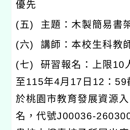
優先
(
五
)
主題：木製簡易書
(
六
)
講師：本校生科教
(
七
)
研習報名：上限
10
至
115
年
4
月
17
日
12
：
59
於桃園市教育發展資源入
名，代號
J00036-26030