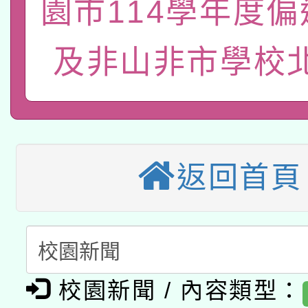
園市114學年度
轉知經濟部水利署委託
薪期間赴陸應申請許可
115年8月22日(星期六)
業技術研究院辦理「11
及非山非市學校
2026年桃園地景藝術
桃園市孔廟祈福系列活
用水績優單位及節水達
本校115學年度第2次
開 智慧啟航」
動」
適應運動共學行動站研
招甄選結果公告(無人
返回首頁
本館辦理115年度閱讀
招)
科技賦能─人工智慧(AI
暨閱讀推動專業研習
A3數位素養講師名單
礎課程
「數位內容與教學軟體線
校園新聞 / 內容類型：