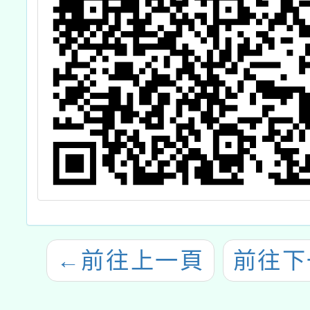
←
前往上一頁
前往下