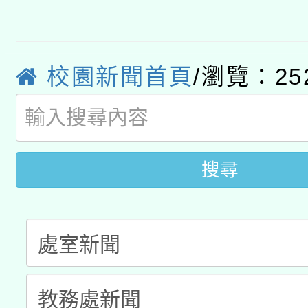
有關大陸委員會函釋公
pilot」
轉知經濟部水利署委託
薪期間赴陸應申請許可
校園新聞首頁
/瀏覽：25
115年8月22日(星期六)
業技術研究院辦理「11
2026年桃園地景藝術
桃園市孔廟祈福系列活
用水績優單位及節水達
開 智慧啟航」
動」
搜尋