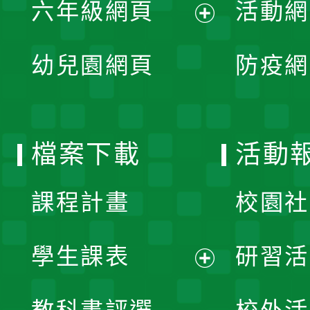
單
六年級網頁
活動網
選
開
展
單
幼兒園網頁
防疫網
選
開
單
選
檔案下載
活動
單
課程計畫
校園社
學生課表
研習活
展