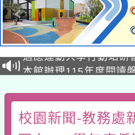
本校115學年度第2次
適應運動共學行動站研
招甄選結果公告(無人
本館辦理115年度閱讀
招)
科技賦能─人工智慧(AI
暨閱讀推動專業研習
A3數位素養講師名單
礎課程
「數位內容與教學軟體線
校園新聞-教務處
有關大陸委員會函釋公
pilot」