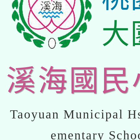
大
溪海國民
Taoyuan Municipal Hs
ementary Scho