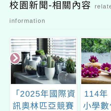
畫—石門國
校園新聞-相關內容
relat
民中學辦理
教師研習活
information
動公文
戲
「2025年國際資
114
線
訊奧林匹亞競賽
小學數