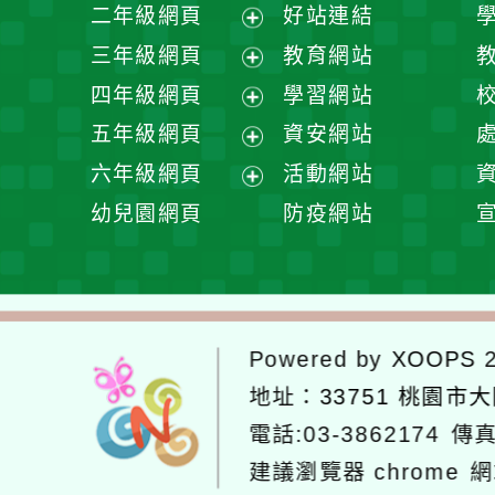
展
二年級網頁
好站連結
開
展
三年級網頁
教育網站
選
開
展
四年級網頁
學習網站
單
選
開
展
五年級網頁
資安網站
單
選
開
展
六年級網頁
活動網站
單
選
開
展
幼兒園網頁
防疫網站
單
選
開
單
選
單
Powered by
XOOPS
2
地址：
33751 桃園市
電話:03-3862174
傳真
建議瀏覽器 chrome
網