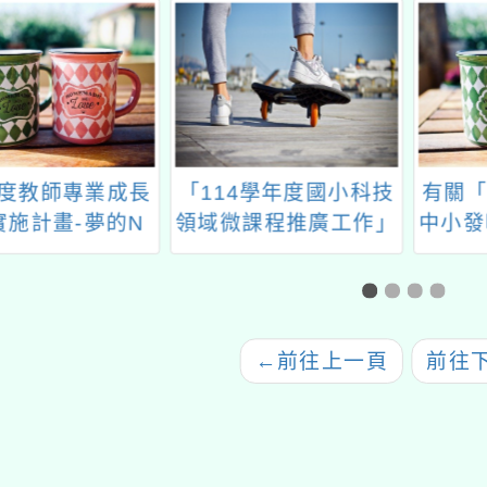
4學年度國小科技
有關「本市112年度國
「11
課程推廣工作」
中小發明展選拔暨展覽
導支持
會」複審一案
←
前往上一頁
前往