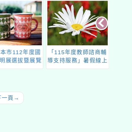
5年度教師諮商輔
桃園市南崁自造教育及
113
服務」暑假線上
科技中心114年9月份
師專業
研習
教師增能研習計畫
第
下一頁
→