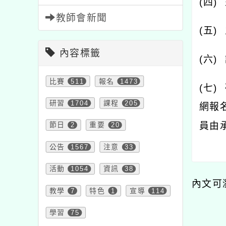
(
四
)
教師會新聞
(
五
)
內容標籤
(
六
)
比賽
511
報名
1473
(
七
)
研習
1704
課程
205
網報
員由
節日
2
重要
20
公告
1567
注意
33
活動
1054
資訊
38
內文可
教學
7
特色
1
宣導
114
學習
75