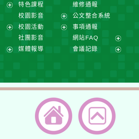
展
特色課程
維修通報
開
展
校園影音
公文整合系統
選
開
展
校園活動
事項通報
單
選
開
展
展
社團影音
網站FAQ
單
選
開
開
展
媒體報導
會議記錄
單
選
選
開
展
展
單
單
選
開
開
單
選
選
單
單
返回首頁
返回頂端