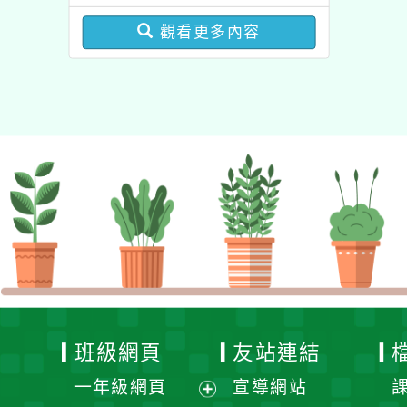
圓夢基金計畫』海外翱翔
增能課程計畫
組G-4-6『健康學一下』
觀看更多內容
澳洲塔斯馬尼亞大學參訪
活動成果發表會」
班級網頁
友站連結
一年級網頁
宣導網站