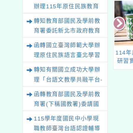
辦理115年原住民族教育
政策研討會「原住民族教
轉知教育部國民及學前教
育國際趨勢與發展」
育署委託新北市政府教育
局辦理「115年度教師專
函轉國立臺灣師範大學辦
業成長研習實施計畫－夢
4年本國籍領域/
114年度教師專業成長
「11
理原住民族語言臺北學習
的N次方素養工作坊新北
教師海外短期進
研習實施計畫-夢的N
領域微
中心115年度第2期「族語
修學校調整事宜
次方素養工作坊-屏東
轉知有關國立成功大學辦
場」計畫
學習班」招生簡章及EDM
場
理「台語文教學共融平台-
教案暨教學示範徵件」活
函轉教育部國民及學前教
動簡章
育署(下稱國教署)委請國
立臺灣師範大學辦理
115學年度國民中小學現
「115年『青年百億海外
職教師臺灣台語認證輔導