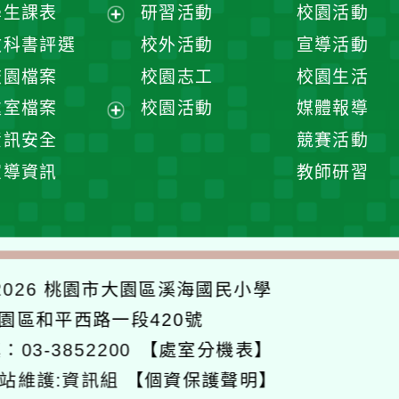
展
學生課表
研習活動
校園活動
開
展
教科書評選
校外活動
宣導活動
選
開
校園檔案
校園志工
校園生活
單
選
處室檔案
校園活動
媒體報導
單
展
資訊安全
競賽活動
開
宣導資訊
教師研習
選
單
026
桃園市大園區溪海國民小學
大園區和平西路一段420號
：03-3852200
【處室分機表】
站維護:資訊組
【個資保護聲明】