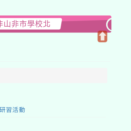
非山非市學校北
開
啟
上
方
區
塊
師研習活動