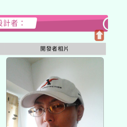
站設計者：
開
開發者相片
啟
上
方
區
塊
各