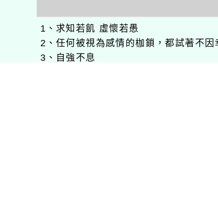
1、求知若飢 虛懷若愚
2、任何被視為感情的枷鎖，都試著不因
3、自強不息
徐嘉裕(Neil Hsu)的工作心得網誌!
徐嘉裕 Neil hsu粉絲團
E-MAIL：
b168168tw@gmail.com