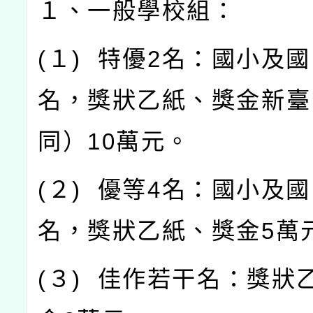
１、一般學校組：
(
１
)
特優
2
名：國小及國
名，獎狀乙紙、獎金新臺
同）
10
萬元。
(
２
)
優等
4
名：國小及國
名，獎狀乙紙、獎金
5
萬
(
３
)
佳作若干名：獎狀