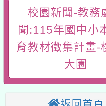
「數位內容與教學軟體線
校園新聞-教務
有關大陸委員會函釋公
pilot」
聞:115年國中小
轉知經濟部水利署委託
薪期間赴陸應申請許可
115年8月22日(星期六)
育教材徵集計畫-
業技術研究院辦理「11
2026年桃園地景藝術
桃園市孔廟祈福系列活
用水績優單位及節水達
大園
本校115學年度第2次
開 智慧啟航」
動」
適應運動共學行動站研
招甄選結果公告(無人
本館辦理115年度閱讀
招)
返回首頁
科技賦能─人工智慧(AI
暨閱讀推動專業研習