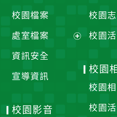
開
校園檔案
校園志
選
單
處室檔案
校園活
展
資訊安全
開
校園
宣導資訊
選
校園相
單
校園活
校園影音