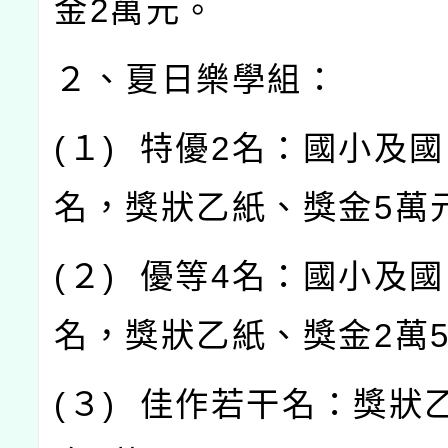
金
2
萬元。
２、夏日樂學組：
(
１
)
特優
2
名：國小及國
名，獎狀乙紙、獎金
5
萬
(
２
)
優等
4
名：國小及國
名，獎狀乙紙、獎金
2
萬
(
３
)
佳作若干名：獎狀