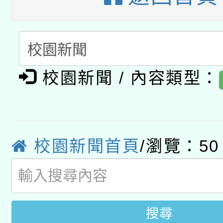
A3數位素養講師名單
礎課程
「數位內容與教學軟體線
有關大陸委員會函釋公
pilot」
校園新聞 / 內容類型：
轉知經濟部水利署委託
薪期間赴陸應申請許可
115年8月22日(星期六)
業技術研究院辦理「11
2026年桃園地景藝術
校園新聞首頁
/瀏覽：50
桃園市孔廟祈福系列活
用水績優單位及節水達
開 智慧啟航」
動」
搜尋