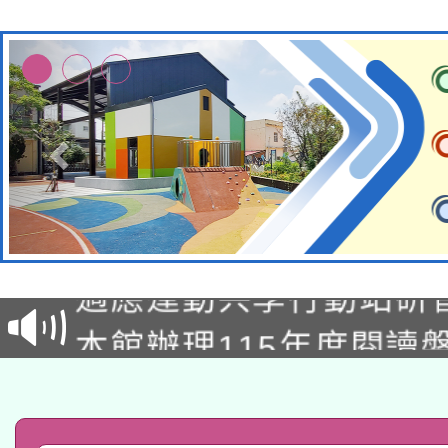
本校115學年度第2次
適應運動共學行動站研
招甄選結果公告(無人
本館辦理115年度閱讀
招)
科技賦能─人工智慧(AI
暨閱讀推動專業研習
A3數位素養講師名單
礎課程