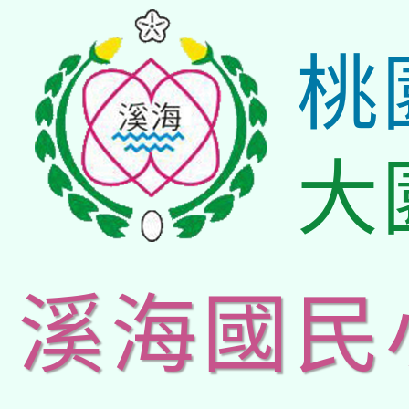
桃
大
溪海國民