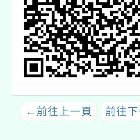
←
前往上一頁
前往下