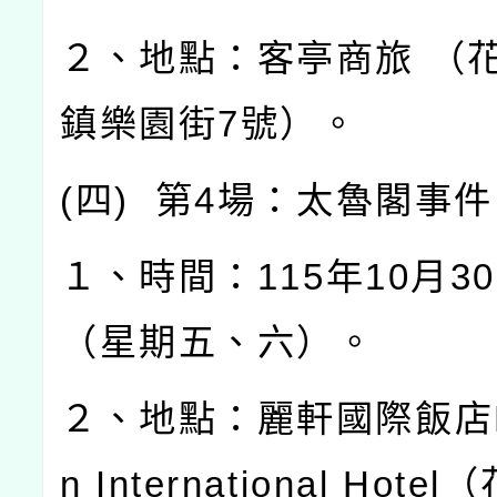
２、地點：客亭商旅
（
鎮樂園街
7
號）。
(
四
)
第
4
場：太魯閣事件
１、時間：
115
年
10
月
30
（星期五、六）。
２、地點：麗軒國際飯店
n International Hotel
（