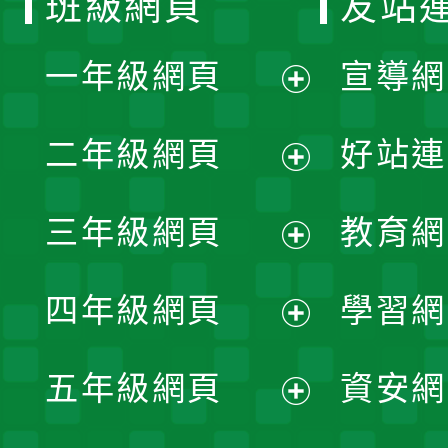
班級網頁
友站
一年級網頁
宣導網
展
二年級網頁
好站連
開
展
三年級網頁
教育網
選
開
展
單
四年級網頁
學習網
選
開
展
單
五年級網頁
資安網
選
開
展