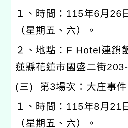
１、時間：
115
年
6
月
26
（星期五、六）。
２、地點：
F Hotel
連鎖
蓮縣花蓮市國盛二街
203
(
三
)
第
3
場次：大庄事件
１、時間：
115
年
8
月
21
（星期五、六）。