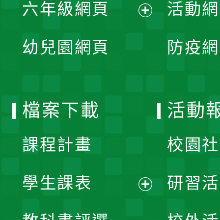
單
六年級網頁
活動網
選
開
展
單
幼兒園網頁
防疫網
選
開
單
選
檔案下載
活動
單
課程計畫
校園社
學生課表
研習活
展