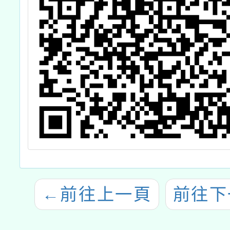
←
前往上一頁
前往下