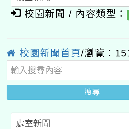
有關大陸委員會函釋公
pilot」
校園新聞 / 內容類型：
轉知經濟部水利署委託
薪期間赴陸應申請許可
115年8月22日(星期六)
業技術研究院辦理「11
2026年桃園地景藝術
桃園市孔廟祈福系列活
校園新聞首頁
/瀏覽：15
用水績優單位及節水達
開 智慧啟航」
動」
搜尋