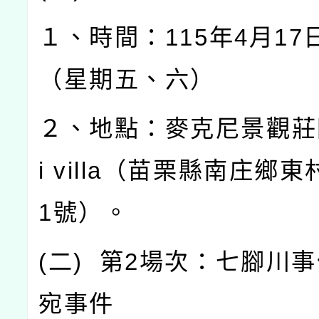
１、時間：
115
年
4
月
17
（星期五、六）
２、地點：麥克尼景觀莊
i villa
（苗栗縣南庄鄉東
1
號）。
(
二
)
第
2
場次：七腳川事
宛事件