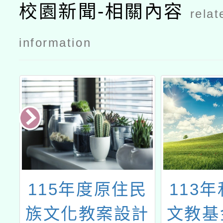
暨課程開發
暨課程開發
校園新聞-相關內容
relat
工作坊115
工作坊115
年第1場次
年第1場次
information
至第4場次
至第4場次
公文
國
115年度原住民
113
競
族文化教案設計
文教基