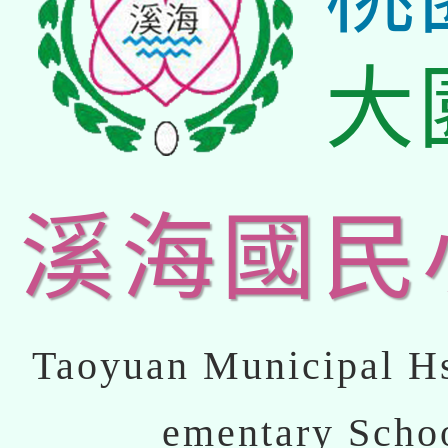
大
溪海國民
Taoyuan Municipal Hs
ementary Scho