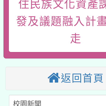
住民族文化資產
轉知經濟部水利署委託
薪期間赴陸應申請許可
115年8月22日(星期六)
業技術研究院辦理「11
發及議題融入計畫
2026年桃園地景藝術
桃園市孔廟祈福系列活
用水績優單位及節水達
走
本校115學年度第2次
開 智慧啟航」
動」
適應運動共學行動站研
招甄選結果公告(無人
本館辦理115年度閱讀
招)
科技賦能─人工智慧(AI
返回首頁
暨閱讀推動專業研習
A3數位素養講師名單
礎課程
「數位內容與教學軟體線