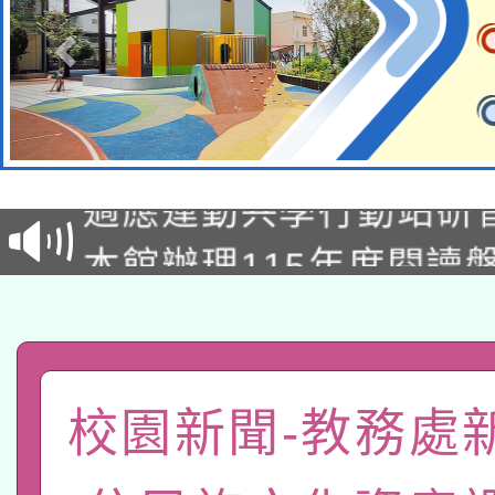
本校115學年度第2次
適應運動共學行動站研
招甄選結果公告(無人
本館辦理115年度閱讀
招)
科技賦能─人工智慧(AI
暨閱讀推動專業研習
A3數位素養講師名單
礎課程
「數位內容與教學軟體線
校園新聞-教務處
有關大陸委員會函釋公
pilot」