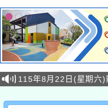
轉知經濟部水利署委託
115年8月22日(星期六)
業技術研究院辦理「11
2026年桃園地景藝術
桃園市孔廟祈福系列活
用水績優單位及節水達
「2026桃園藝術巡演
開 智慧啟航」
動」