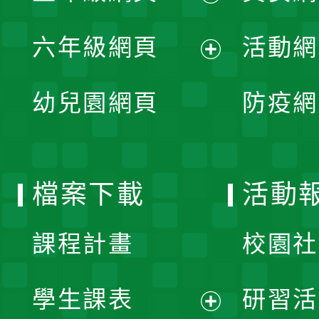
開
展
單
六年級網頁
活動網
選
開
展
單
幼兒園網頁
防疫網
選
開
單
選
檔案下載
活動
單
課程計畫
校園社
學生課表
研習活