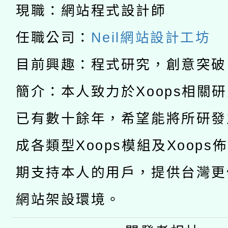
「2026桃園藝術巡演
現職：網站程式設計師
開 智慧啟航」
動」
月28日止
轉知教育部國民及學前
關事宜
任職公司：
Neil網站設計工坊
函轉國家教育研究院中心
國立臺灣師範大學辦理「1
目前興趣：程式研究，創意突破
轉知教育部國民及學前
原住民族教育政策研討
年度健康促進學校輔導
簡介：本人致力於Xoops相關
函轉國立臺灣師範大學
新北市政府教育局辦理「
族教育國際趨勢與發展
業成長研習」實施計畫
已有數十餘年，希望能將所研發
轉知有關國立成功大學
族語言臺北學習中心11
師專業成長研習實施計
成各類型Xoops模組及Xoops
教育部國民及學前教育署「
文教學共融平台-教案
「族語學習班」招生簡章
方素養工作坊新北場」
期支持本人的用戶，提供台灣更
年度COVID-19疫苗
件」活動簡章
網站架設環境。
接種對象擴大為「滿6