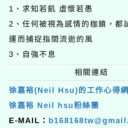
1、求知若飢 虛懷若愚
2、任何被視為感情的枷鎖，都
運而捕捉指間流逝的風
3、自強不息
相關連結
徐嘉裕(Neil Hsu)的工作心得
徐嘉裕 Neil hsu粉絲團
E-MAIL：
b168168tw@gmail