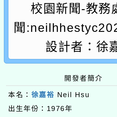
轉知教育部國民及學前
關事宜
校園新聞-教務
函轉國家教育研究院中心
國立臺灣師範大學辦理「1
聞:neilhhestyc2
轉知教育部國民及學前
原住民族教育政策研討
年度健康促進學校輔導
函轉國立臺灣師範大學
新北市政府教育局辦理「
設計者：徐
族教育國際趨勢與發展
業成長研習」實施計畫
轉知有關國立成功大學
族語言臺北學習中心11
師專業成長研習實施計
教育部國民及學前教育署「
文教學共融平台-教案
「族語學習班」招生簡章
方素養工作坊新北場」
開發者簡介
轉知經濟部水利署委託
年度COVID-19疫苗
件」活動簡章
115年8月22日(星期六)
本名：
徐嘉裕
Neil Hsu
業技術研究院辦理「11
接種對象擴大為「滿6
2026年桃園地景藝術
出生年份：1976年
桃園市孔廟祈福系列活
用水績優單位及節水達
接種之民眾」措施，延長