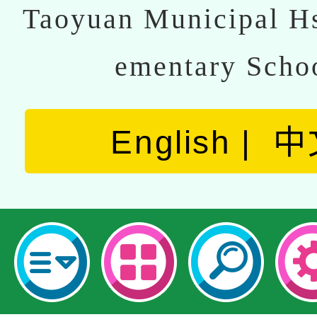
Taoyuan Municipal Hs
ementary Scho
English
中