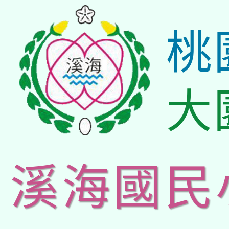
桃
大
溪海國民