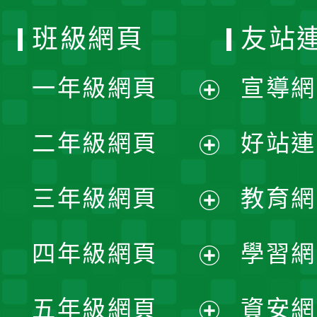
班級網頁
友站
一年級網頁
宣導網
展
二年級網頁
好站連
開
展
三年級網頁
教育網
選
開
展
單
四年級網頁
學習網
選
開
展
單
五年級網頁
資安網
選