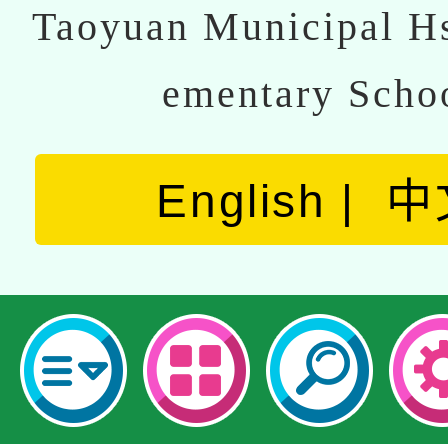
Taoyuan Municipal Hs
ementary Scho
English
中