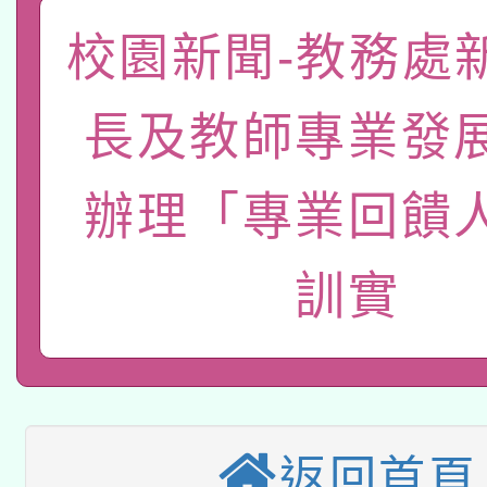
關事宜
函轉國家教育研究院中心
校園新聞-教務處
國立臺灣師範大學辦理「1
轉知教育部國民及學前
原住民族教育政策研討
年度健康促進學校輔導
長及教師專業發
函轉國立臺灣師範大學
新北市政府教育局辦理「
族教育國際趨勢與發展
業成長研習」實施計畫
辦理「專業回饋
轉知有關國立成功大學
族語言臺北學習中心11
師專業成長研習實施計
教育部國民及學前教育署「
文教學共融平台-教案
「族語學習班」招生簡章
方素養工作坊新北場」
訓實
轉知經濟部水利署委託
年度COVID-19疫苗
件」活動簡章
115年8月22日(星期六)
業技術研究院辦理「11
接種對象擴大為「滿6
2026年桃園地景藝術
桃園市孔廟祈福系列活
用水績優單位及節水達
接種之民眾」措施，延長
返回首頁
「2026桃園藝術巡演