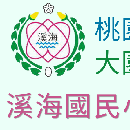
桃
大
溪海國民