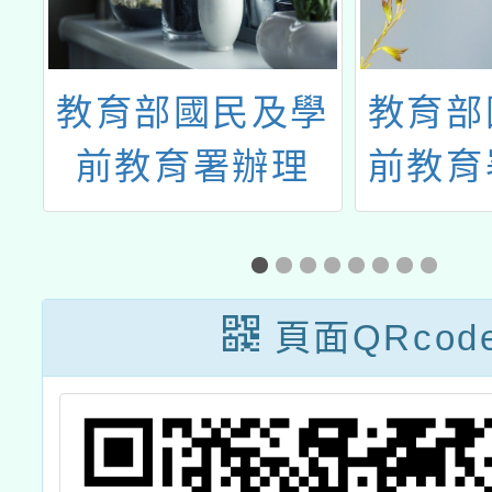
度
教育部國民及學
教育部
站
前教育署辦理
前教育
計
「115年度教師
等學校
專業成長研習-夢
語文認
的N次方工作
施計畫
頁面QRcod
坊」
客語認
（