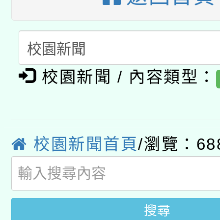
開 智慧啟航」
動」
月28日止
轉知教育部國民及學前
關事宜
函轉國家教育研究院中心
國立臺灣師範大學辦理「1
轉知教育部國民及學前
原住民族教育政策研討
校園新聞 / 內容類型：
年度健康促進學校輔導
函轉國立臺灣師範大學
新北市政府教育局辦理「
族教育國際趨勢與發展
業成長研習」實施計畫
轉知有關國立成功大學
族語言臺北學習中心11
師專業成長研習實施計
校園新聞首頁
/瀏覽：68
教育部國民及學前教育署「
文教學共融平台-教案
「族語學習班」招生簡章
方素養工作坊新北場」
年度COVID-19疫苗
件」活動簡章
接種對象擴大為「滿6
搜尋