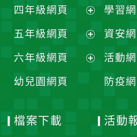
單
四年級網頁
學習網
選
開
展
單
五年級網頁
資安網
選
開
展
單
六年級網頁
活動網
選
開
展
單
幼兒園網頁
防疫網
選
開
單
選
檔案下載
活動
單