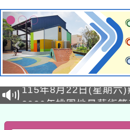
轉知經濟部水利署委託
115年8月22日(星期六)
業技術研究院辦理「11
2026年桃園地景藝術
桃園市孔廟祈福系列活
用水績優單位及節水達
「2026桃園藝術巡演
開 智慧啟航」
動」
轉知教育部國民及學前