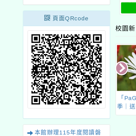
教師
實
頁面QRcode
校園新
政府辦理「115
教師妥善運用研習資
「Pa
師專業成長研習
源，若不克前往應提前
季｜送
計畫-夢的N次方
取消，以維護教師研習
工作坊-中一區雲
紀錄權益及避免研習資
林場」
源浪費
本館辦理115年度閱讀磐