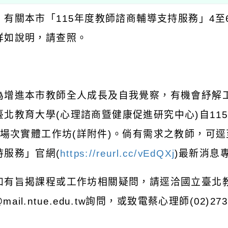
：有關本市「
115
年度教師諮商輔導支持服務」
4
至
詳如說明，請查照。
：
為增進本市教師全人成長及自我覺察，有機會紓解
臺北教育大學
(
心理諮商曁健康促進研究中心
)
自
115
場次實體工作坊
(
詳附件
)
。倘有需求之教師，可逕
持服務」官網
(
https://reurl.cc/vEdQXj
)
最新消息
如有旨揭課程或工作坊相關疑問，請逕洽國立臺北
mail.ntue.edu.tw
詢問，或致電蔡心理師
(02)27