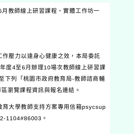
6
月教師線上研習課程、實體工作坊一
工作壓力以達身心健康之效，本局委託
年度
4
至
6
月辦理
10
場次教師線上研習課
至下列「桃園市政府教育局
-
教師諮商輔
專區瀏覽課程資訊與報名連結。
教育大學教師支持方案專用信箱
psycsup
32-1104#86003
。