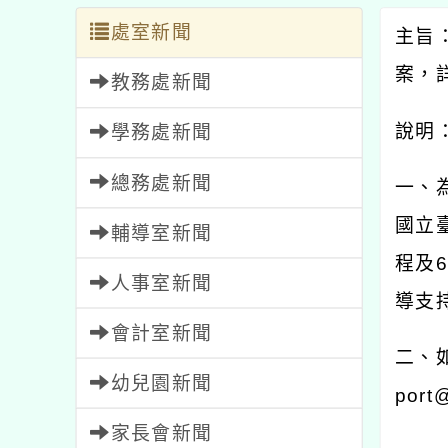
處室新聞
主旨
案，
教務處新聞
說明
學務處新聞
總務處新聞
一、
國立
輔導室新聞
程及
6
人事室新聞
導支
會計室新聞
二、
幼兒園新聞
port@
家長會新聞