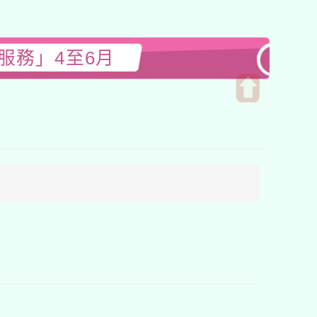
服務」4至6月
開
啟
上
方
區
塊