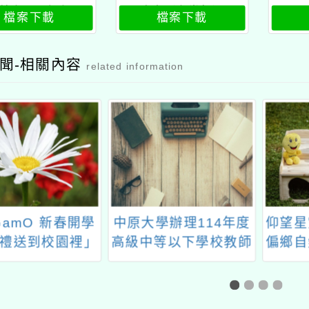
線上研習課程、
覽表（上半年）
研
檔案下載
檔案下載
體工作坊公文
聞-相關內容
related information
GamO 新春開學
中原大學辦理114年度
仰望星
禮送到校園裡」
高級中等以下學校教師
偏鄉自
在職進修專長增能學分
班