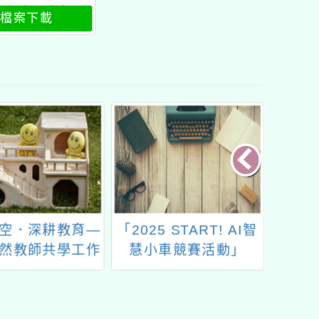
習課程一覽表
檔案下載
空．深耕教育—
「2025 START! AI智
教育部
然教師共學工作
慧小車競賽活動」
日、1
坊
辦理「