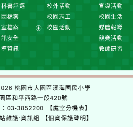
開
展
教科書評選
校外活動
宣導活動
選
開
校園檔案
校園志工
校園生活
單
選
處室檔案
校園活動
媒體報導
單
展
資訊安全
競賽活動
開
宣導資訊
教師研習
選
單
026
桃園市大園區溪海國民小學
大園區和平西路一段420號
：03-3852200
【處室分機表】
站維護:資訊組
【個資保護聲明】