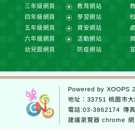
開
展
三年級網頁
教育網站
選
開
展
四年級網頁
學習網站
單
選
開
展
五年級網頁
資安網站
單
選
開
展
六年級網頁
活動網站
單
選
開
展
幼兒園網頁
防疫網站
單
選
開
單
選
單
Powered by
XOOPS
2
地址：
33751 桃園市
電話:03-3862174
傳真
建議瀏覽器 chrome
網
網站設計：