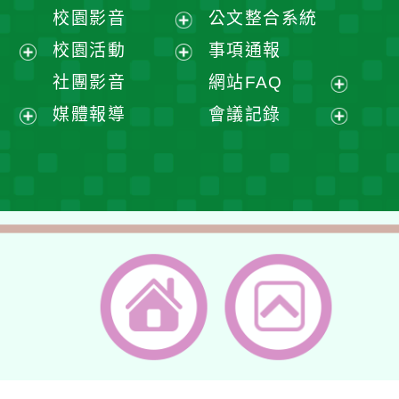
開
展
校園影音
公文整合系統
選
開
展
校園活動
事項通報
單
選
開
展
展
社團影音
網站FAQ
單
選
開
開
展
媒體報導
會議記錄
單
選
選
開
展
展
單
單
選
開
開
單
選
選
單
單
返回首頁
返回頂端