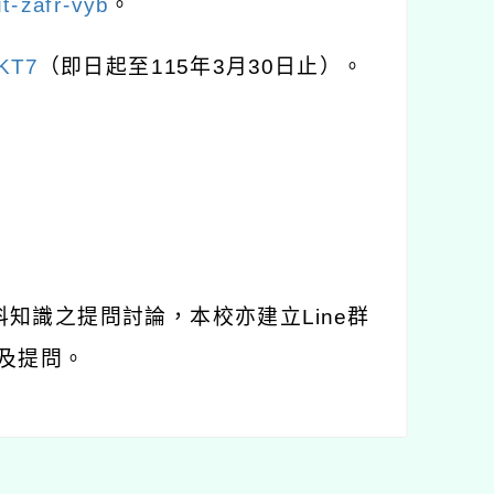
t-zafr-vyb
。
1KT7
（即日起至
115
年
3
月
30
日止）。
科知識之提問討論，本校亦建立
Line
群
及提問。