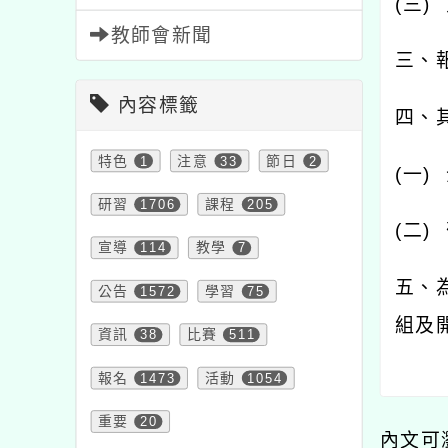
(
三
)
教師會新聞
三、
內容標籤
四、
特色
1
注意
33
節日
2
(
一
)
研習
1706
課程
205
(
二
)
宣導
114
教學
7
五、
公告
1572
學習
75
組及
資訊
38
比賽
511
報名
1473
活動
1054
重要
20
內文可