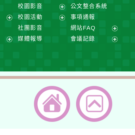
開
展
校園影音
公文整合系統
選
開
展
校園活動
事項通報
單
選
開
展
展
社團影音
網站FAQ
單
選
開
開
展
媒體報導
會議記錄
單
選
選
開
展
展
單
單
選
開
開
單
選
選
單
單
返回首頁
返回頂端