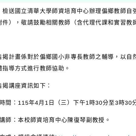
：檢送國立清華大學師資培育中心辦理偏鄉教師自
附件），敬請鼓勵相關教師（含代理代課和實習教
：
旨揭計畫係對於偏鄉國小非專長教師之輔導，以自
體指導方式進行教師協助。
旨揭講座資訊如下：
時間：
115
年
4
月
1
日（三）下午
1
時
30
分至
3
時
30
講師：本校師資培育中心陳復琴副教授。