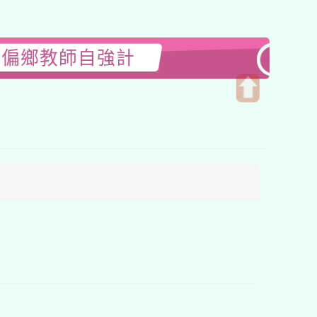
理偏鄉教師自強計
開
啟
上
方
區
塊