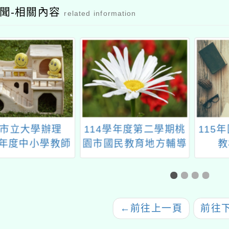
聞-相關內容
related information
市立大學辦理
114學年度第二學期桃
115
2年度中小學教師
園市國民教育地方輔導
教
習社群召集人講
團藝術領域分團(以下
課程」增辦場次
稱本團)辦理視覺藝術
習計畫及報名表
類跨校學習社群工作坊
《色紙版畫創作與教
←
前往上一頁
前往
學》