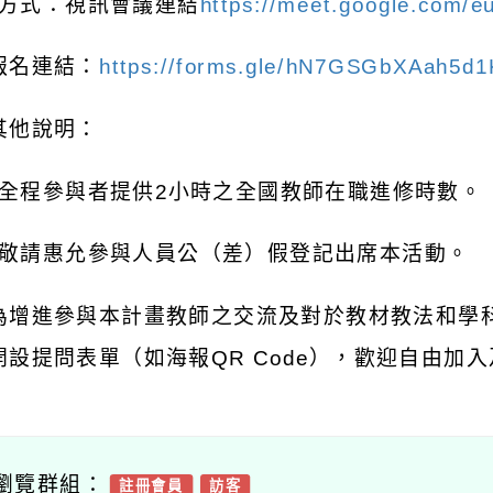
方式：視訊會議連結
https://meet.google.com/eu
報名連結：
https://forms.gle/hN7GSGbXAah5d
其他說明：
全程參與者提供
2
小時之全國教師在職進修時數。
敬請惠允參與人員公（差）假登記出席本活動。
為增進參與本計畫教師之交流及對於教材教法和學
開設提問表單（如海報
QR Code
），歡迎自由加入
瀏覽群組：
註冊會員
訪客