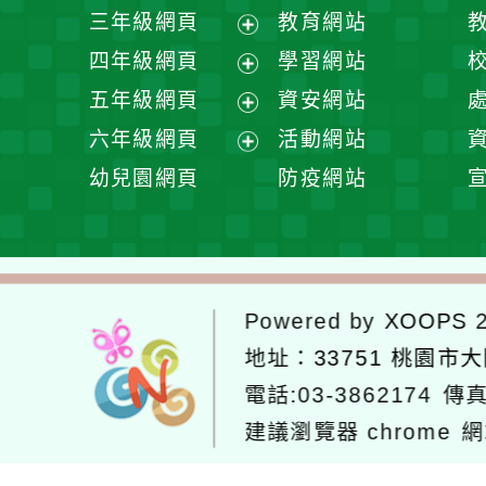
開
展
三年級網頁
教育網站
選
開
展
四年級網頁
學習網站
單
選
開
展
五年級網頁
資安網站
單
選
開
展
六年級網頁
活動網站
單
選
開
展
幼兒園網頁
防疫網站
單
選
開
單
選
單
Powered by
XOOPS
2
地址：
33751 桃園市
電話:03-3862174
傳真
建議瀏覽器 chrome
網
網站設計：