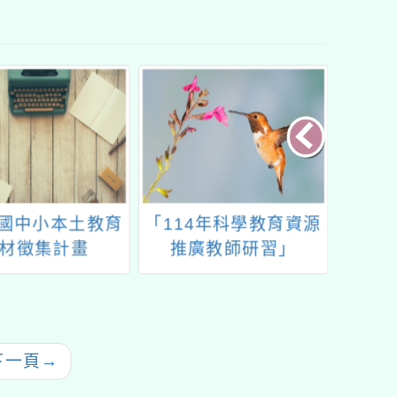
年國中小本土教育
「114年科學教育資源
國立
材徵集計畫
推廣教師研習」
「20
下一頁
→