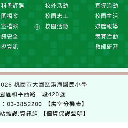
開
展
教科書評選
校外活動
宣導活動
選
開
校園檔案
校園志工
校園生活
單
選
處室檔案
校園活動
媒體報導
單
展
資訊安全
競賽活動
開
宣導資訊
教師研習
選
單
026
桃園市大園區溪海國民小學
大園區和平西路一段420號
：03-3852200
【處室分機表】
站維護:資訊組
【個資保護聲明】