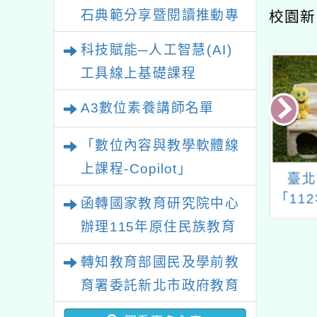
石典範分享暨閱讀推動專
校園新
業研習
科技賦能─人工智慧(AI)
工具線上基礎課程
A3數位素養講師名單
「數位內容與教學軟體線
上課程-Copilot」
學年度推動學校教
114學年度國民中小學
臺北
自主活化教學計
客語文、閩南語文教學
「11
函轉國家教育研究院中心
園EECC數學社
支援老師（現職及退休
專業學
辦理115年原住民族教育
日共備「主題
教師）換證計畫
師培訓
政策研討會「原住民族教
A4紙虛擬教具」
之研
轉知教育部國民及學前教
育國際趨勢與發展」
育署委託新北市政府教育
局辦理「115年度教師專