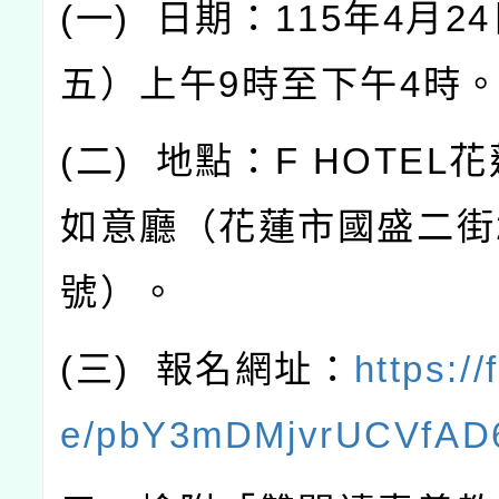
(
一
)
日期：
115
年
4
月
24
五）上午
9
時至下午
4
時
(
二
)
地點：
F HOTEL
花
如意廳（花蓮市國盛二街
號）。
(
三
)
報名網址：
https://
e/pbY3mDMjvrUCVfAD