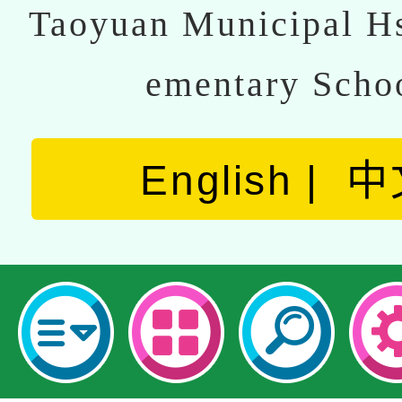
Taoyuan Municipal Hs
ementary Scho
English
中