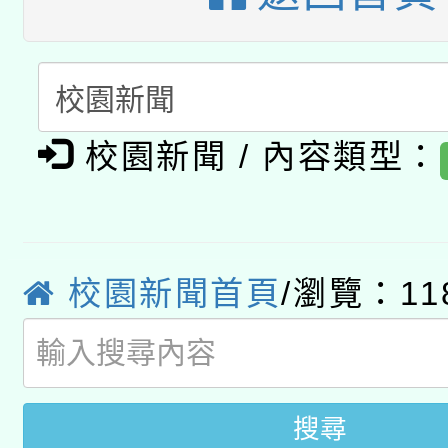
動」
月28日止
轉知教育部國民及學前
關事宜
函轉國家教育研究院中心
國立臺灣師範大學辦理「1
轉知教育部國民及學前
原住民族教育政策研討
年度健康促進學校輔導
校園新聞 / 內容類型：
函轉國立臺灣師範大學
新北市政府教育局辦理「
族教育國際趨勢與發展
業成長研習」實施計畫
轉知有關國立成功大學
族語言臺北學習中心11
師專業成長研習實施計
教育部國民及學前教育署「
文教學共融平台-教案
校園新聞首頁
/瀏覽：11
「族語學習班」招生簡章
方素養工作坊新北場」
年度COVID-19疫苗
件」活動簡章
接種對象擴大為「滿6
搜尋