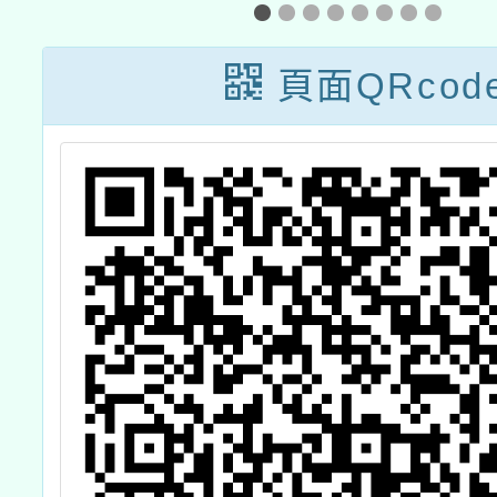
」
證」
學
頁面QRcod