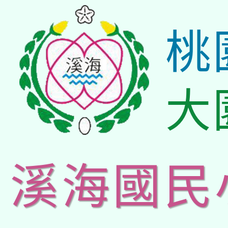
桃
大
溪海國民