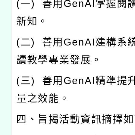
(
一
)
善用
GenAI
掌握閱
新知。
(
二
)
善用
GenAI
建構系
讀教學專業發展。
(
三
)
善用
GenAI
精準提
量之效能。
四、旨揭活動資訊摘擇如