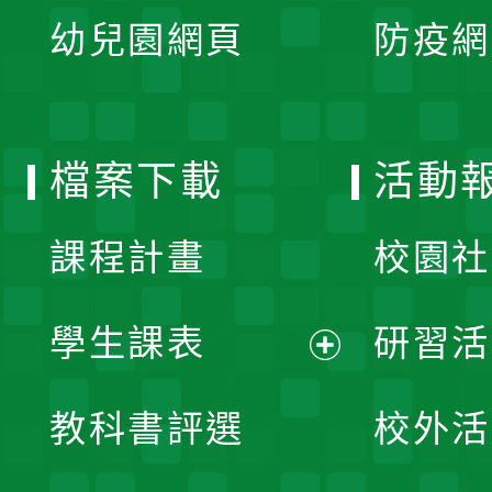
展
單
幼兒園網頁
防疫網
選
開
單
選
檔案下載
活動
單
課程計畫
校園社
學生課表
研習活
展
教科書評選
校外活
開