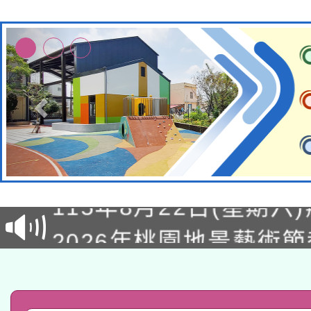
轉知經濟部水利署委託
115年8月22日(星期六)
業技術研究院辦理「11
2026年桃園地景藝術
桃園市孔廟祈福系列活
用水績優單位及節水達
「2026桃園藝術巡演
開 智慧啟航」
動」
轉知教育部國民及學前
關事宜