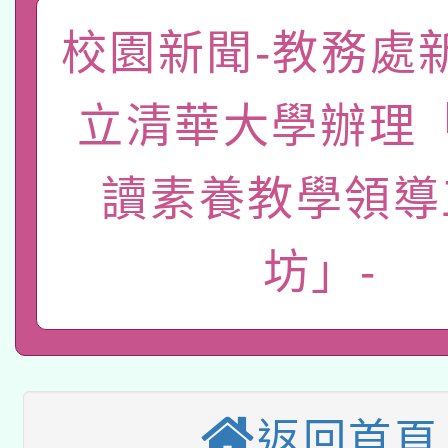
函轉國家教育研究院中心
國立臺灣師範大學辦理「1
校園新聞-教務處
轉知教育部國民及學前
原住民族教育政策研討
年度健康促進學校輔導
立清華大學辦理
函轉國立臺灣師範大學
新北市政府教育局辦理「
族教育國際趨勢與發展
業成長研習」實施計畫
轉知有關國立成功大學
族語言臺北學習中心11
讀素養教學領導
師專業成長研習實施計
教育部國民及學前教育署「
文教學共融平台-教案
「族語學習班」招生簡章
方素養工作坊新北場」
坊」-
轉知經濟部水利署委託
年度COVID-19疫苗
件」活動簡章
115年8月22日(星期六)
業技術研究院辦理「11
接種對象擴大為「滿6
2026年桃園地景藝術
桃園市孔廟祈福系列活
用水績優單位及節水達
接種之民眾」措施，延長
「2026桃園藝術巡演
返回首頁
開 智慧啟航」