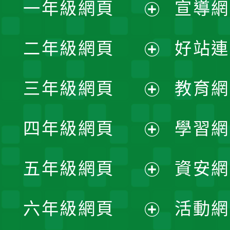
一年級網頁
宣導網
展
二年級網頁
好站連
開
展
三年級網頁
教育網
選
開
展
單
四年級網頁
學習網
選
開
展
單
五年級網頁
資安網
選
開
展
單
六年級網頁
活動網
選
開