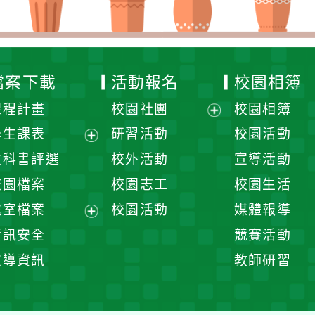
檔案下載
活動報名
校園相簿
課程計畫
校園社團
校園相簿
展
學生課表
研習活動
校園活動
開
展
教科書評選
校外活動
宣導活動
選
開
校園檔案
校園志工
校園生活
單
選
處室檔案
校園活動
媒體報導
單
展
資訊安全
競賽活動
開
宣導資訊
教師研習
選
單