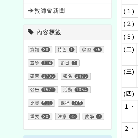
教師會新聞
(１)
(２)
內容標籤
(３)
(二)
資訊
38
特色
1
學習
75
宣導
114
節日
2
(三)
研習
1706
報名
1473
公告
1572
活動
1054
(四)
比賽
511
課程
205
１、
重要
20
注意
33
教學
7
２、