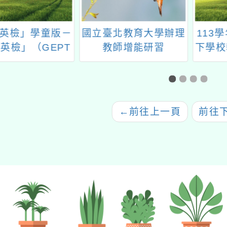
英檢」學童版－
國立臺北教育大學辦理
113
英檢」（GEPT
教師增能研習
下學校
Kids）
「B2.PBL 教學應用工
作坊」
←
前往上一頁
前往