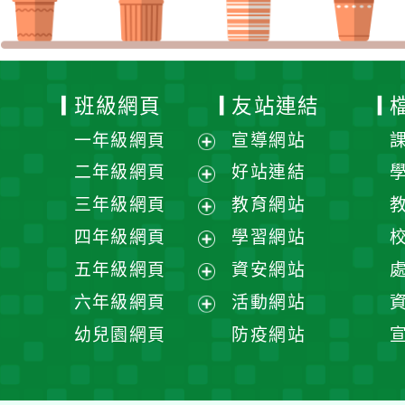
班級網頁
友站連結
一年級網頁
宣導網站
展
二年級網頁
好站連結
開
展
三年級網頁
教育網站
選
開
展
四年級網頁
學習網站
單
選
開
展
五年級網頁
資安網站
單
選
開
展
六年級網頁
活動網站
單
選
開
展
幼兒園網頁
防疫網站
單
選
開
單
選