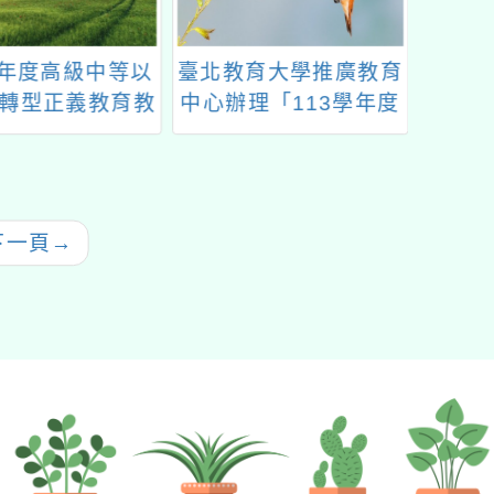
學年度高級中等以
臺北教育大學推廣教育
「華人
轉型正義教育教
中心辦理「113學年度
創意設
案徵選計畫
國民小學及加註語文領
年第五
域本土語文閩南語文專
業英文
長學士後教育學分班
訊息
（Ｂ班）」招生簡章
下一頁
→