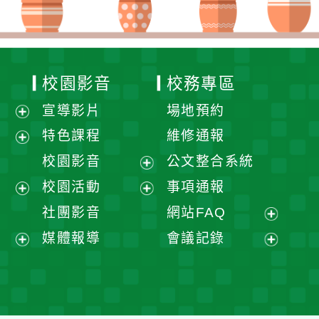
校園影音
校務專區
宣導影片
場地預約
展
特色課程
維修通報
開
展
校園影音
公文整合系統
選
開
展
校園活動
事項通報
單
選
開
展
展
社團影音
網站FAQ
單
選
開
開
展
媒體報導
會議記錄
單
選
選
開
展
展
單
單
選
開
開
單
選
選