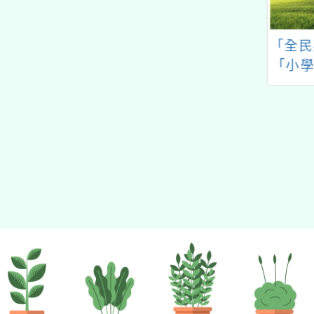
的N次方素養工作坊新北
場」計畫
2年提升國民中小
「2025加拿大iCAN國
「全民
科學領域實驗操
際發明創新競賽」
「小學
計畫」之國中小
教師實驗及培訓
08課綱素養導向
程教學設計研習
下半年場次