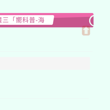
畫三「嚮科普-海
開
啟
上
方
區
塊