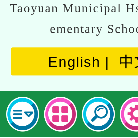
Taoyuan Municipal Hs
ementary Scho
English
中