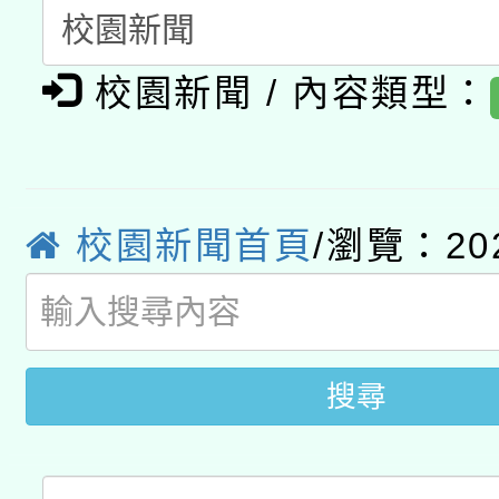
A3數位素養講師名單
礎課程
校園新聞 / 內容類型：
「數位內容與教學軟體線
有關大陸委員會函釋公
pilot」
轉知經濟部水利署委託
薪期間赴陸應申請許可
校園新聞首頁
/瀏覽：20
115年8月22日(星期六)
業技術研究院辦理「11
2026年桃園地景藝術
桃園市孔廟祈福系列活
用水績優單位及節水達
開 智慧啟航」
動」
搜尋