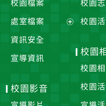
校園檔案
校園志
選
單
處室檔案
校園活
展
資訊安全
開
校園
宣導資訊
選
校園相
單
校園活
校園影音
宣導影片
宣導活