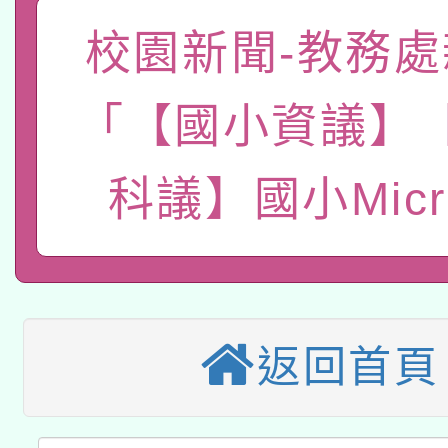
「數位內容與教學軟體線
校園新聞-教務處
有關大陸委員會函釋公
pilot」
「【國小資議】
轉知經濟部水利署委託
薪期間赴陸應申請許可
115年8月22日(星期六)
科議】國小Micro
業技術研究院辦理「11
2026年桃園地景藝術
桃園市孔廟祈福系列活
用水績優單位及節水達
本校115學年度第2次
開 智慧啟航」
動」
適應運動共學行動站研
招甄選結果公告(無人
返回首頁
本館辦理115年度閱讀
招)
科技賦能─人工智慧(AI
暨閱讀推動專業研習