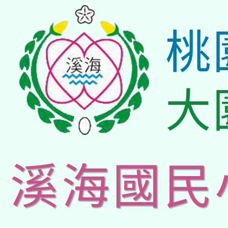
桃
大
溪海國民