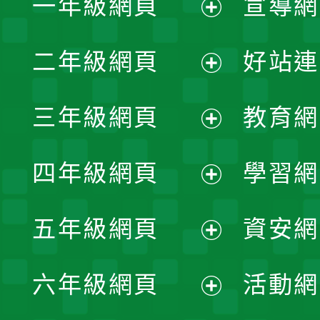
一年級網頁
宣導網
展
二年級網頁
好站連
開
展
三年級網頁
教育網
選
開
展
單
四年級網頁
學習網
選
開
展
單
五年級網頁
資安網
選
開
展
單
六年級網頁
活動網
選
開
展