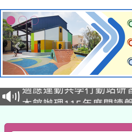
本校115學年度第2次
適應運動共學行動站研
招甄選結果公告(無人
本館辦理115年度閱讀
招)
科技賦能─人工智慧(AI
暨閱讀推動專業研習
A3數位素養講師名單
礎課程