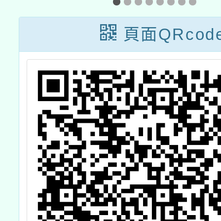
學檢測
台-教
範徵件
頁面QRcod