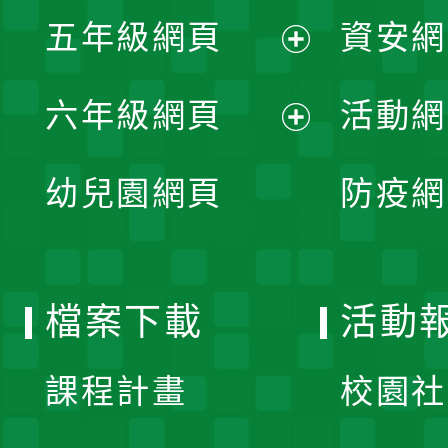
展
單
五年級網頁
資安網
選
開
展
單
六年級網頁
活動網
選
開
展
單
幼兒園網頁
防疫網
選
開
單
選
檔案下載
活動
單
課程計畫
校園社