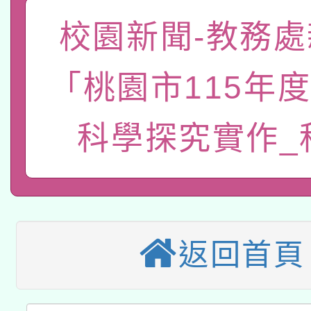
「數位內容與教學軟體線
校園新聞-教務處
有關大陸委員會函釋公
pilot」
「桃園市115年度1
轉知經濟部水利署委託
薪期間赴陸應申請許可
115年8月22日(星期六)
業技術研究院辦理「11
科學探究實作_
2026年桃園地景藝術
桃園市孔廟祈福系列活
用水績優單位及節水達
本校115學年度第2次
開 智慧啟航」
動」
適應運動共學行動站研
招甄選結果公告(無人
返回首頁
本館辦理115年度閱讀
招)
科技賦能─人工智慧(AI
暨閱讀推動專業研習