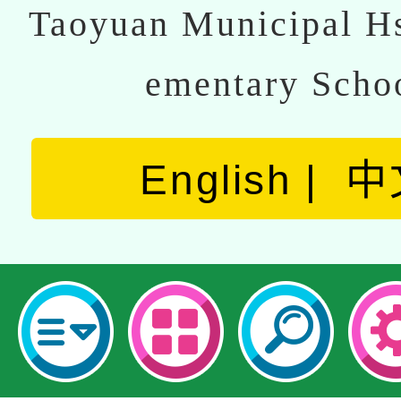
Taoyuan Municipal Hs
ementary Scho
English
中