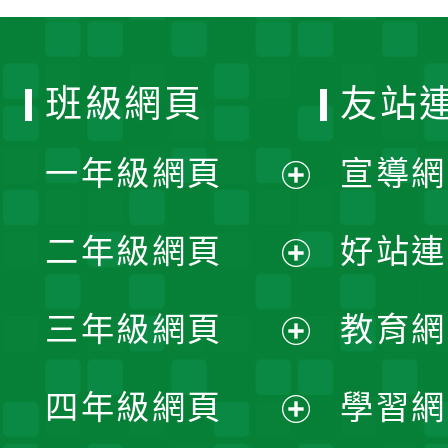
班級網頁
友站
一年級網頁
宣導網
展
二年級網頁
好站連
開
展
三年級網頁
教育網
選
開
展
單
四年級網頁
學習網
選
開