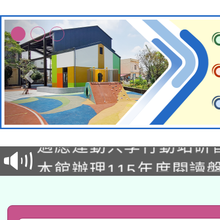
本校115學年度第2次
適應運動共學行動站研
招甄選結果公告(無人
本館辦理115年度閱讀
招)
科技賦能─人工智慧(AI
暨閱讀推動專業研習
A3數位素養講師名單
礎課程