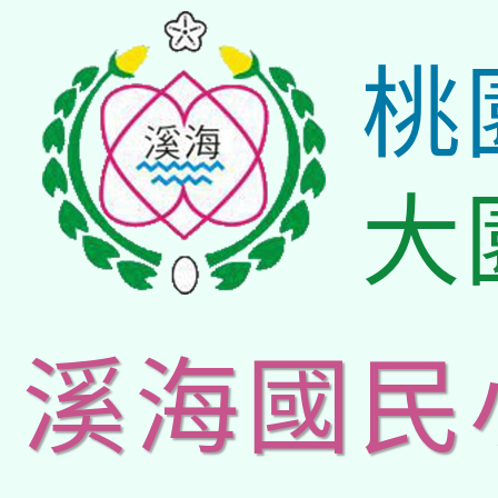
桃
大
溪海國民