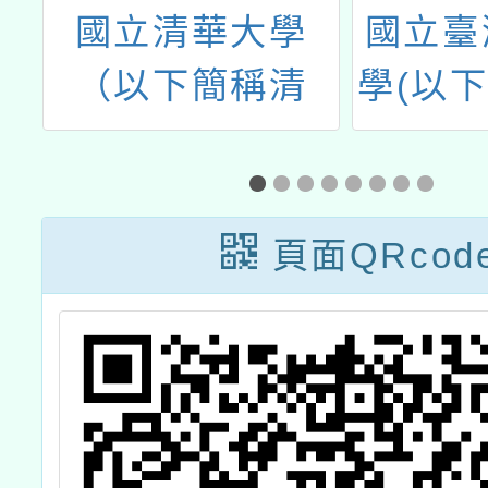
民
國立清華大學
國立臺
動
（以下簡稱清
學(以
學
大）「114年中
大)數
習
小學雙語教學在
辦理「
輔
職教師增能學分
教學工
頁面QRcod
核
班」
量
稿