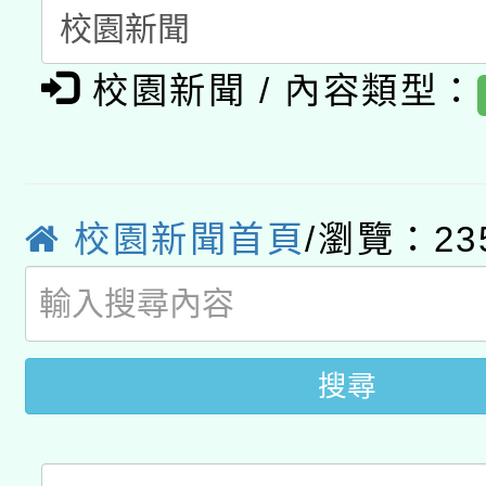
A3數位素養講師名單
礎課程
校園新聞 / 內容類型：
「數位內容與教學軟體線
有關大陸委員會函釋公
pilot」
轉知經濟部水利署委託
薪期間赴陸應申請許可
校園新聞首頁
/瀏覽：23
115年8月22日(星期六)
業技術研究院辦理「11
2026年桃園地景藝術
桃園市孔廟祈福系列活
用水績優單位及節水達
開 智慧啟航」
動」
搜尋