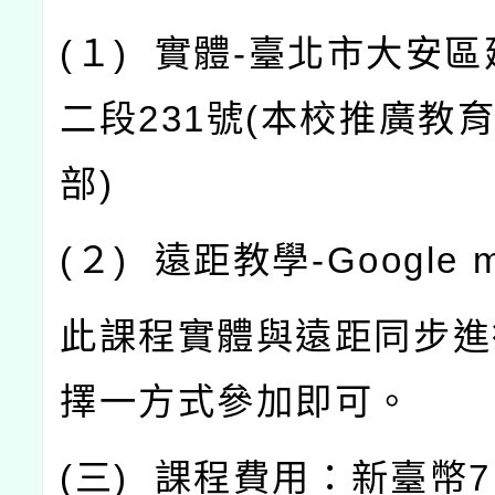
(
１
)
實體
-
臺北市大安區
二段
231
號
(
本校推廣教
部
)
(
２
)
遠距教學
-Google 
此課程實體與遠距同步進
擇一方式參加即可。
(
三
)
課程費用：新臺幣
7