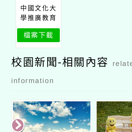
中國文化大
學推廣教育
部終身學習
檔案下載
中心辦理
「臺灣台語
語言能力認
校園新聞-相關內容
relat
證【考試輔
導班】【實
information
體遠距】」
研習公文