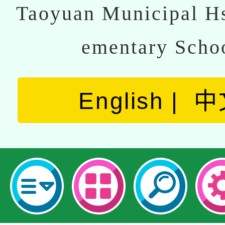
Taoyuan Municipal Hs
ementary Scho
English
中