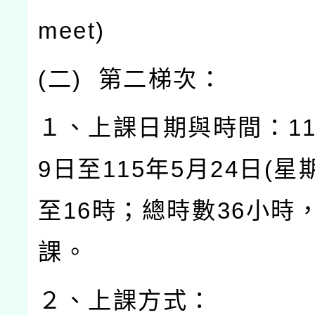
meet)
(
二
)
第二梯次：
１、上課日期與時間：
1
9
日至
115
年
5
月
24
日
(
星
至
16
時；總時數
36
小時
課。
２、上課方式：