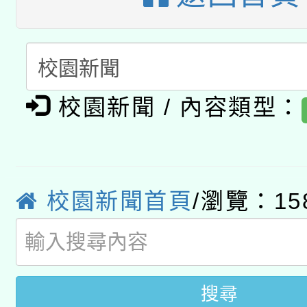
A3數位素養講師名單
礎課程
「數位內容與教學軟體線
有關大陸委員會函釋公
pilot」
校園新聞 / 內容類型：
轉知經濟部水利署委託
薪期間赴陸應申請許可
115年8月22日(星期六)
業技術研究院辦理「11
2026年桃園地景藝術
校園新聞首頁
/瀏覽：15
桃園市孔廟祈福系列活
用水績優單位及節水達
開 智慧啟航」
動」
搜尋