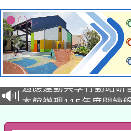
本校115學年度第2次
適應運動共學行動站研
招甄選結果公告(無人
本館辦理115年度閱讀
招)
科技賦能─人工智慧(AI
暨閱讀推動專業研習
A3數位素養講師名單
礎課程