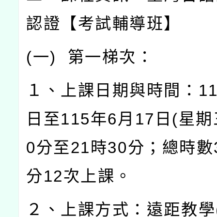
認證【考試輔導班】
(
一
)
第一梯次：
１、上課日期與時間：
1
日至
115
年
6
月
17
日
(
星期
0
分至
21
時
30
分；總時數
分
12
次上課。
２、上課方式：遠距教學