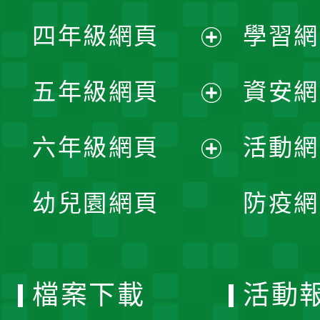
展
單
四年級網頁
學習網
選
開
展
單
五年級網頁
資安網
選
開
展
單
六年級網頁
活動網
選
開
展
單
幼兒園網頁
防疫網
選
開
單
選
檔案下載
活動
單