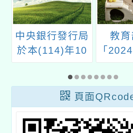
度
中央銀行發行局
教育
故
於本(114)年10
「202
實
月17日開辦「新
節
臺幣鈔券防偽設
計及辨識」實體
頁面QRcod
課程