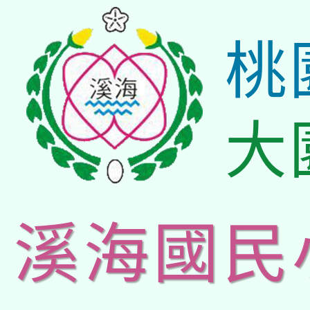
桃
大
溪海國民