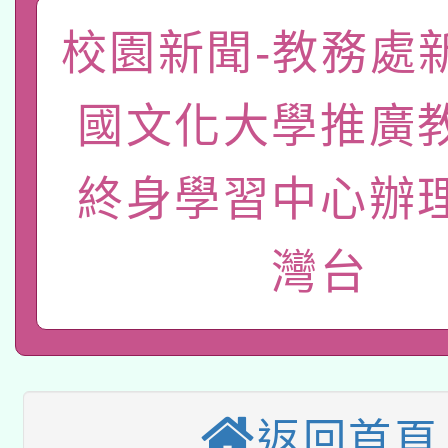
「數位內容與教學軟體線
校園新聞-教務處
有關大陸委員會函釋公
pilot」
國文化大學推廣
轉知經濟部水利署委託
薪期間赴陸應申請許可
115年8月22日(星期六)
終身學習中心辦
業技術研究院辦理「11
2026年桃園地景藝術
桃園市孔廟祈福系列活
用水績優單位及節水達
灣台
本校115學年度第2次
開 智慧啟航」
動」
適應運動共學行動站研
招甄選結果公告(無人
本館辦理115年度閱讀
招)
返回首頁
科技賦能─人工智慧(AI
暨閱讀推動專業研習