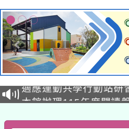
本校115學年度第2次
適應運動共學行動站研
招甄選結果公告(無人
本館辦理115年度閱讀
招)
科技賦能─人工智慧(AI
暨閱讀推動專業研習
A3數位素養講師名單
礎課程