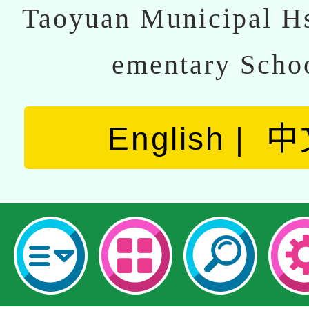
Taoyuan Municipal Hs
ementary Scho
English
中