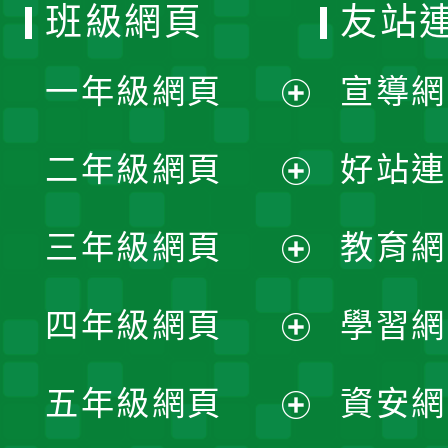
班級網頁
友站
一年級網頁
宣導網
展
二年級網頁
好站連
開
展
三年級網頁
教育網
選
開
展
單
四年級網頁
學習網
選
開
展
單
五年級網頁
資安網
選
開
展