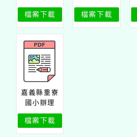
「2026第一
檔案下載
檔案下載
屆『中寮安
溪城隍廟
盃』全國書
法比賽」活
動公文
嘉義縣重寮
國小辦理
「2026第一
檔案下載
屆『中寮安
溪城隍廟