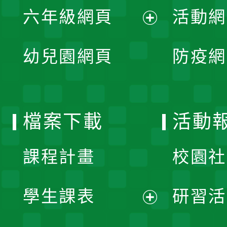
單
六年級網頁
活動網
選
開
展
單
幼兒園網頁
防疫網
選
開
單
選
檔案下載
活動
單
課程計畫
校園社
學生課表
研習活
展