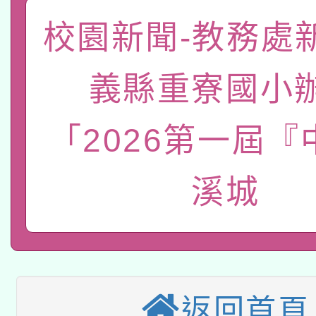
「數位內容與教學軟體線
校園新聞-教務處
有關大陸委員會函釋公
pilot」
義縣重寮國小
轉知經濟部水利署委託
薪期間赴陸應申請許可
「2026第一屆『
115年8月22日(星期六)
業技術研究院辦理「11
2026年桃園地景藝術
桃園市孔廟祈福系列活
用水績優單位及節水達
溪城
本校115學年度第2次
開 智慧啟航」
動」
適應運動共學行動站研
招甄選結果公告(無人
本館辦理115年度閱讀
招)
返回首頁
科技賦能─人工智慧(AI
暨閱讀推動專業研習