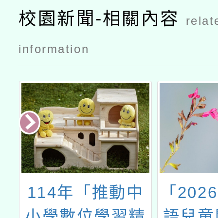
盃』全國書
校園新聞-相關內容
relat
法比賽」活
動簡章
information
慧
114年「推動中
「202
式
小學數位學習精
語兒童