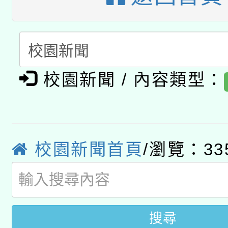
A3數位素養講師名單
礎課程
「數位內容與教學軟體線
有關大陸委員會函釋公
pilot」
校園新聞 / 內容類型：
轉知經濟部水利署委託
薪期間赴陸應申請許可
115年8月22日(星期六)
業技術研究院辦理「11
校園新聞首頁
/瀏覽：33
2026年桃園地景藝術
桃園市孔廟祈福系列活
用水績優單位及節水達
開 智慧啟航」
動」
搜尋