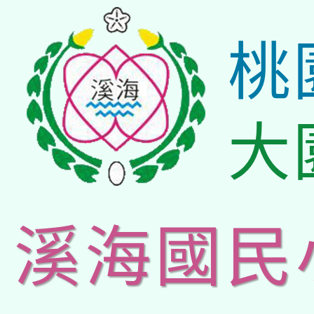
桃
大
溪海國民