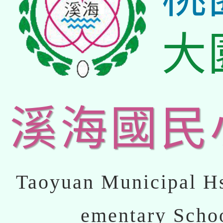
大
溪海國民
Taoyuan Municipal Hs
ementary Scho