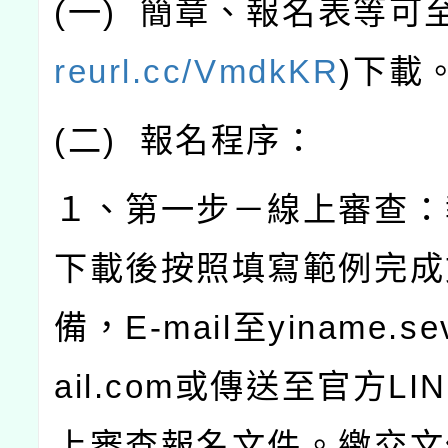
(
一
)
簡章、報名表等可
reurl.cc/VmdkKR
)
下載
(
二
)
報名程序：
１、第一步－線上審查：
下載後按照填寫範例完成
備，
E-mail
至
yiname.s
ail.com
或傳送至官方
LI
上審查報名文件。繳交文