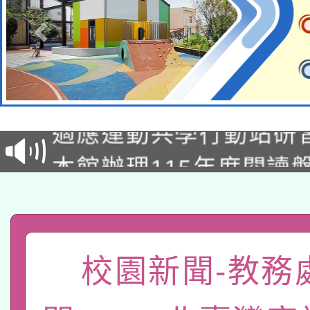
本校115學年度第2次
適應運動共學行動站研
招甄選結果公告(無人
本館辦理115年度閱讀
招)
科技賦能─人工智慧(AI
暨閱讀推動專業研習
A3數位素養講師名單
礎課程
「數位內容與教學軟體線
校園新聞-教務
有關大陸委員會函釋公
pilot」