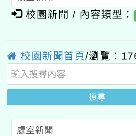
有關大陸委員會函釋公
pilot」
校園新聞 / 內容類型：
轉知經濟部水利署委託
薪期間赴陸應申請許可
115年8月22日(星期六)
業技術研究院辦理「11
2026年桃園地景藝術
校園新聞首頁
/瀏覽：17
桃園市孔廟祈福系列活
用水績優單位及節水達
開 智慧啟航」
動」
搜尋