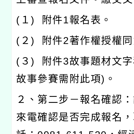
(
１
)
附件
1
報名表。
(
２
)
附件
2
著作權授權同
(
３
)
附件
3
故事題材文字
故事參賽需附此項
)
。
２、第二步－報名確認：
來電確認是否完成報名，