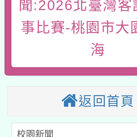
聞:2026北臺灣
轉知經濟部水利署委託
薪期間赴陸應申請許可
115年8月22日(星期六)
事比賽-桃園市大
業技術研究院辦理「11
2026年桃園地景藝術
桃園市孔廟祈福系列活
用水績優單位及節水達
海
本校115學年度第2次
開 智慧啟航」
動」
適應運動共學行動站研
招甄選結果公告(無人
本館辦理115年度閱讀
招)
返回首頁
科技賦能─人工智慧(AI
暨閱讀推動專業研習
A3數位素養講師名單
礎課程
「數位內容與教學軟體線