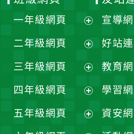
一年級網頁
宣導網
展
二年級網頁
好站連
開
展
三年級網頁
教育網
選
開
展
單
四年級網頁
學習網
選
開
展
單
五年級網頁
資安網
選
開
展
單