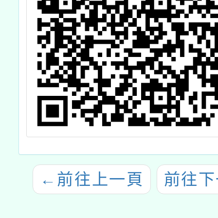
←
前往上一頁
前往下