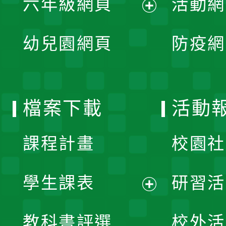
六年級網頁
活動網
選
開
展
單
幼兒園網頁
防疫網
選
開
單
選
檔案下載
活動
單
課程計畫
校園社
學生課表
研習活
展
教科書評選
校外活