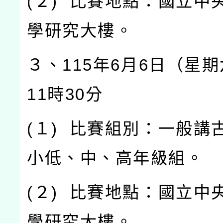
(
２
)
比賽地點：國立中
學研究大樓。
３、
115
年
6
月
6
日（星期
11
時
30
分
(
１
)
比賽組別：一般講
小低、中、高年級組。
(
２
)
比賽地點：國立中
學研究大樓。