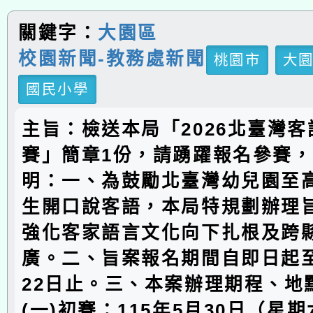
關鍵字：
大園區
校園新聞-教務處新聞
桃園市
大
國民小學
主旨：檢送本局「2026北臺灣
賽」簡章1份，請踴躍報名參賽
明：一、為鼓勵北臺灣幼兒園至
生開口說客語，本局特規劃辦理
強化客家語言文化向下扎根及跨
廣。二、旨案報名期間自即日起至
22日止。三、本案辦理期程、地
(一)初賽：115年5月30日（星