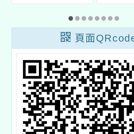
系
暨沉浸式族語教
意識及
學教師增能工作
本局辦
：
坊-賽德克族場次
社交工
頁面QRcod
更
現