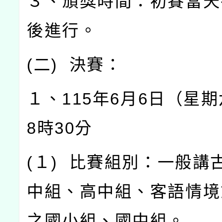
３、頒獎時間：初賽當天
後進行。
(
二
)
決賽：
１、
115
年
6
月
6
日（星期
8
時
30
分
(
１
)
比賽組別：一般講
中組、高中組、客語情境
之國小組、國中組。