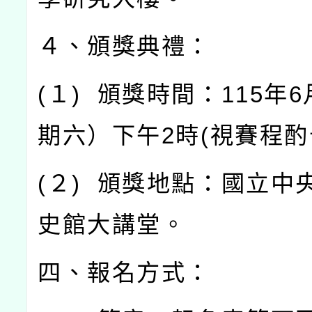
４、頒獎典禮：
(
１
)
頒獎時間：
115
年
6
期六）下午
2
時
(
視賽程酌
(
２
)
頒獎地點：國立中
史館大講堂。
四、報名方式：