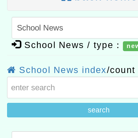
t」
有關大陸委員會函釋公務
赴陸應申請許可一案
轉知經濟部水利署委託財
研究院辦理「115年表揚
115年8月22日(星期六)辦
School News / type：
ne
位及節水達人選拔活動」
市孔廟祈福系列活動—儒門
2026年桃園地景藝術節教
School News index
/coun
航」
search