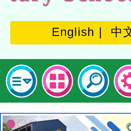
English
中