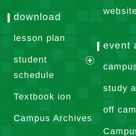
websit
download
lesson plan
event 
student
campus
expand
schedule
menu
study a
Textbook ion
off cam
Campus Archives
Campus