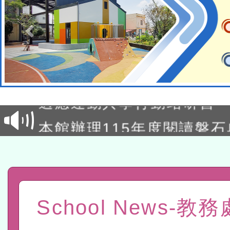
本校115學年度第2次代理
結果公告(無人報名，續辦
適應運動共學行動站研習
本館辦理115年度閱讀磐
讀推動專業研習
科技賦能─人工智慧(AI)
程
A3數位素養講師名單
「數位內容與教學軟體線上課程
School News-教
t」
有關大陸委員會函釋公務