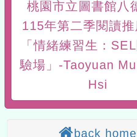
桃園市立圖書館八
赴陸應申請許可一案
轉知經濟部水利署委託財
115年第二季閱讀
研究院辦理「115年表揚
115年8月22日(星期六)辦
位及節水達人選拔活動」
市孔廟祈福系列活動—儒門
2026年桃園地景藝術節教
「情緒練習生：SE
航」
本校115學年度第2次代理
驗場」-Taoyuan Mun
結果公告(無人報名，續辦
適應運動共學行動站研習
Hsi
本館辦理115年度閱讀磐
讀推動專業研習
科技賦能─人工智慧(AI)
程
A3數位素養講師名單
back home
「數位內容與教學軟體線上課程