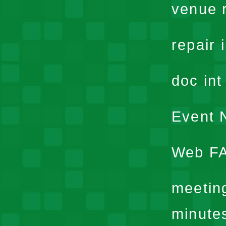
venue 
repair 
doc in
Event N
Web F
meetin
minute