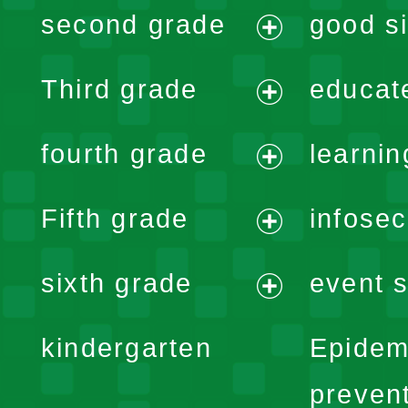
second grade
good si
menu
expand
Third grade
educat
menu
expand
fourth grade
learnin
menu
expand
Fifth grade
infose
menu
expand
sixth grade
event s
menu
expand
kindergarten
Epidem
menu
preven