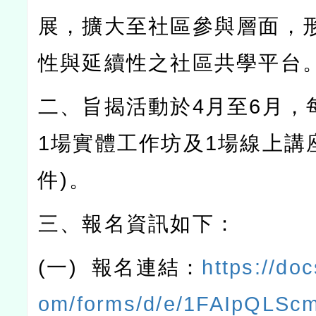
展，擴大至社區參與層面，
性與延續性之社區共學平台
二、旨揭活動於
4
月至
6
月，
1
場實體工作坊及
1
場線上講
件
)
。
三、報名資訊如下：
(
一
)
報名連結：
https://do
om/forms/d/e/1FAIpQLS