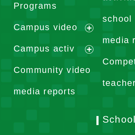
Programs
school 
Campus video
expand
media 
Campus activ
menu
expand
Compet
Community video
menu
teache
media reports
School