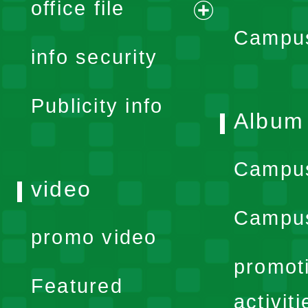
office file
expand
Campus
info security
menu
Publicity info
Album
Campu
video
Campus
promo video
promot
Featured
activiti