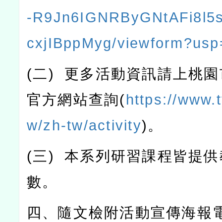
-R9Jn6IGNRByGNtAFi8l5
cxjIBppMyg/viewform?usp
(
二
)
更多活動資訊請上桃園
官方網站查詢
(
https://www.t
w/zh-tw/activity
)
。
(
三
)
本系列研習課程皆提供
數。
四、隨文檢附活動宣傳海報