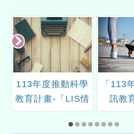
長
113年度推動科學
「113
賽
教育計畫-「LIS情
訊教
境科學教材共備工
Scra
作坊」
競賽準