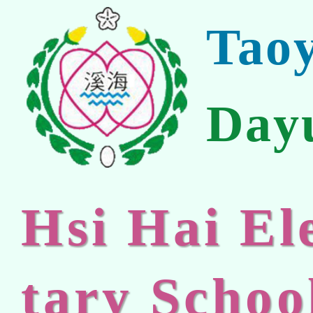
Tao
Day
Hsi Hai E
tary Schoo