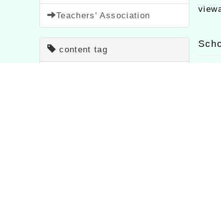
view
Teachers' Association
Scho
content tag
teaching
7
Sign up
1473
News
38
Propaganda
114
Activity
1054
Notice
33
study
75
Contest
511
feature
1
festival
2
政府「2025桃城文
112學年一、三、五年級編
國
學獎」徵文
班暨導師編配結果
養
course
205
important
20
bulletin
1567
study
1704