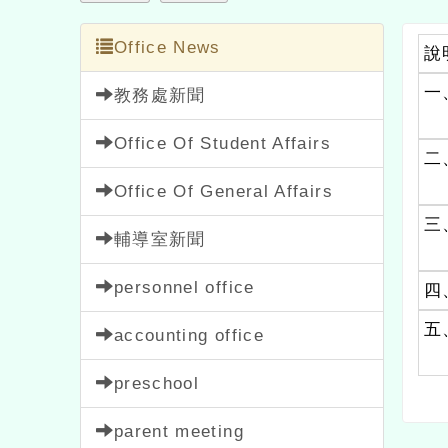
Office News
說
一
教務處新聞
Office Of Student Affairs
二
Office Of General Affairs
三
輔導室新聞
personnel office
四
五
accounting office
preschool
parent meeting