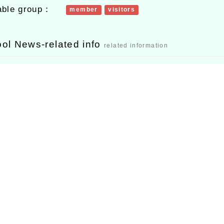
able group：
member
visitors
ol News-related info
related information
語、數學、英語文「素
114學年度本土語文補充教
導向評量」實作工作坊
材課文及教學活動設計徵
選活動成果發表會活動時
間調整事宜