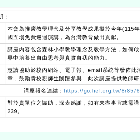
明：
、
本會為推廣教學理念及分享教學成果擬於今年(115
國五場免費巡迴演講，為台灣教育做出貢獻。
、
講座內容包含森林小學教學理念及教學方法，如何啟
界中培養出自由思考與真實自我的能力。
、
惠請協助於校內網站、電子報、email系統等發佈
章，鼓勵貴校親師生踴躍參與，此次講座提供教師研
、
講座報名連結：
https://go.hef.org.tw/8r8576
、
對於貴單位之協助，深表感謝，如有未盡事宜或需講座相關
239。