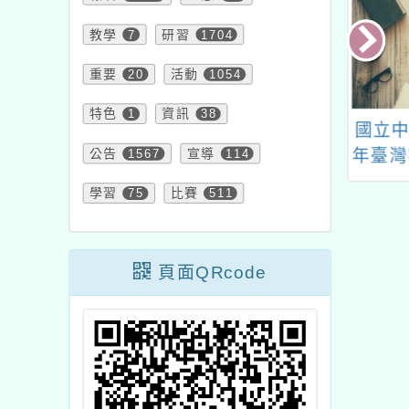
教學
7
研習
1704
重要
20
活動
1054
特色
1
資訊
38
年度「『愛』迪生
「十二年課綱部定領域
國立中
」公益學習活動
公告
1567
課程原住民族教育議題
宣導
114
年臺灣
學習內容相關教案研發
學習
75
比賽
511
交流工作坊」
頁面QRcode