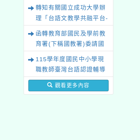
中心115年度第2期「族語
轉知有關國立成功大學辦
場」計畫
學習班」招生簡章及EDM
理「台語文教學共融平台-
教案暨教學示範徵件」活
函轉教育部國民及學前教
動簡章
育署(下稱國教署)委請國
立臺灣師範大學辦理
115學年度國民中小學現
「115年『青年百億海外
職教師臺灣台語認證輔導
圓夢基金計畫』海外翱翔
增能課程計畫
組G-4-6『健康學一下』
觀看更多內容
澳洲塔斯馬尼亞大學參訪
活動成果發表會」