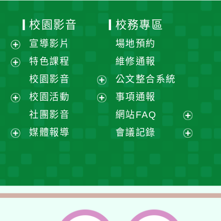
校園影音
校務專區
宣導影片
場地預約
展
特色課程
維修通報
開
展
校園影音
公文整合系統
選
開
展
校園活動
事項通報
單
選
開
展
展
社團影音
網站FAQ
單
選
開
開
展
媒體報導
會議記錄
單
選
選
開
展
展
單
單
選
開
開
單
選
選
單
單