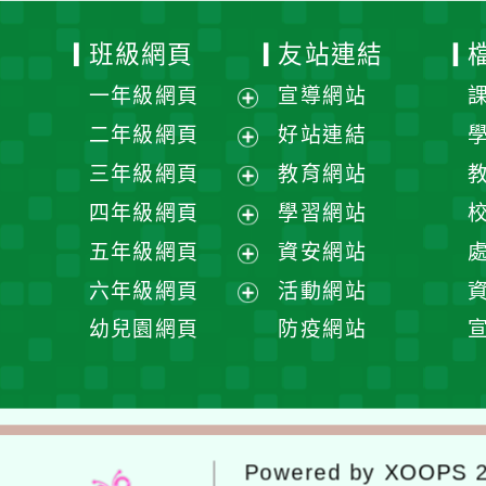
班級網頁
友站連結
一年級網頁
宣導網站
展
二年級網頁
好站連結
開
展
三年級網頁
教育網站
選
開
展
四年級網頁
學習網站
單
選
開
展
五年級網頁
資安網站
單
選
開
展
六年級網頁
活動網站
單
選
開
展
幼兒園網頁
防疫網站
單
選
開
單
選
單
Powered by
XOOPS
2