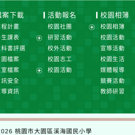
檔案下載
活動報名
校園相簿
課程計畫
校園社團
校園相簿
展
學生課表
研習活動
校園活動
開
展
教科書評選
校外活動
宣導活動
選
開
校園檔案
校園志工
校園生活
單
選
處室檔案
校園活動
媒體報導
單
展
資訊安全
競賽活動
開
宣導資訊
教師研習
選
單
026
桃園市大園區溪海國民小學