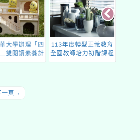
華大學辦理「四
113年度轉型正義教育
桃園市
＿雙閱讀素養計
全國教師培力初階課程
科技中
成果分享會」
月份
下一頁
→