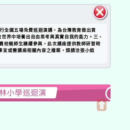
關閉區
進行全國五場免費巡迴演講，為台灣教育做出貢
塊
位世界中培養出自由思考與真實自我的能力。三、
勵貴校親師生踴躍參與，此次講座提供教師研習時
如有未盡事宜或需講座相關內容之檔案，煩請洽張小姐
森林小學巡迴演
開
啟
上