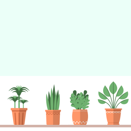
tyc2023
gle、Firefox、Vivaldi、Opera
支援行
 2.5.11
網站語系：zh-TW
eil網站設計工坊
徐嘉裕 Neil hsu