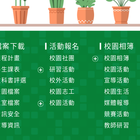
檔案下載
活動報名
校園相簿
課程計畫
校園社團
校園相簿
展
學生課表
研習活動
校園活動
開
展
教科書評選
校外活動
宣導活動
選
開
校園檔案
校園志工
校園生活
單
選
處室檔案
校園活動
媒體報導
單
展
資訊安全
競賽活動
開
宣導資訊
教師研習
選
單