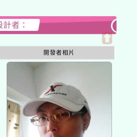
站設計者：
開
開發者相片
啟
上
方
區
塊
各