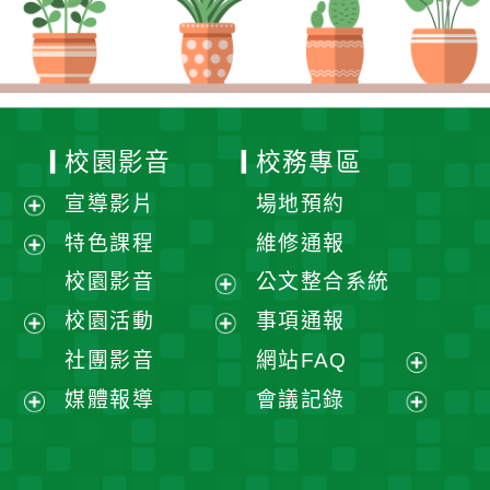
校園影音
校務專區
宣導影片
場地預約
展
特色課程
維修通報
開
展
校園影音
公文整合系統
選
開
展
校園活動
事項通報
單
選
開
展
展
社團影音
網站FAQ
單
選
開
開
展
媒體報導
會議記錄
單
選
選
開
展
展
單
單
選
開
開
單