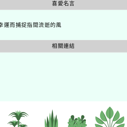
喜愛名言
幸運而捕捉指間流逝的風
相關連結