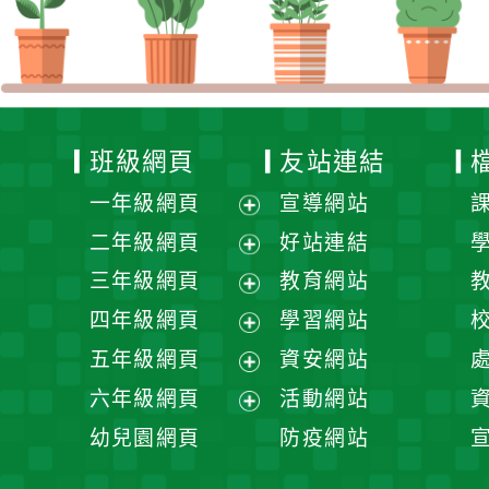
班級網頁
友站連結
一年級網頁
宣導網站
展
二年級網頁
好站連結
開
展
三年級網頁
教育網站
選
開
展
四年級網頁
學習網站
單
選
開
展
五年級網頁
資安網站
單
選
開
展
六年級網頁
活動網站
單
選
開
展
幼兒園網頁
防疫網站
單
選
開
單