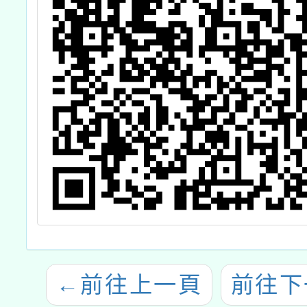
←
前往上一頁
前往下