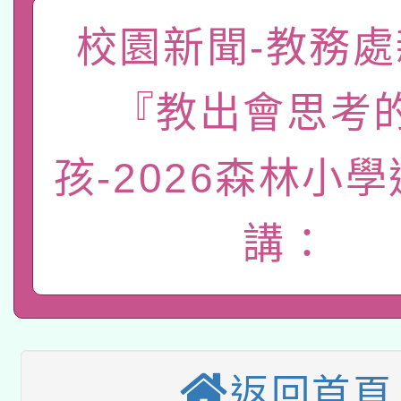
函轉國家教育研究院中心
校園新聞-教務處
國立臺灣師範大學辦理「1
轉知教育部國民及學前
原住民族教育政策研討
年度健康促進學校輔導
『教出會思考
函轉國立臺灣師範大學
新北市政府教育局辦理「
族教育國際趨勢與發展
業成長研習」實施計畫
孩-2026森林小
轉知有關國立成功大學
族語言臺北學習中心11
師專業成長研習實施計
教育部國民及學前教育署「
文教學共融平台-教案
「族語學習班」招生簡章
方素養工作坊新北場」
講：
轉知經濟部水利署委託
年度COVID-19疫苗
件」活動簡章
115年8月22日(星期六)
業技術研究院辦理「11
接種對象擴大為「滿6
2026年桃園地景藝術
桃園市孔廟祈福系列活
用水績優單位及節水達
接種之民眾」措施，延長
返回首頁
「2026桃園藝術巡演