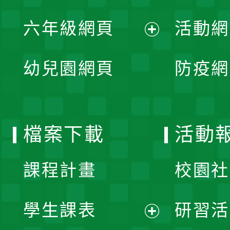
開
展
單
六年級網頁
活動網
選
開
展
單
幼兒園網頁
防疫網
選
開
單
選
檔案下載
活動
單
課程計畫
校園社
學生課表
研習活