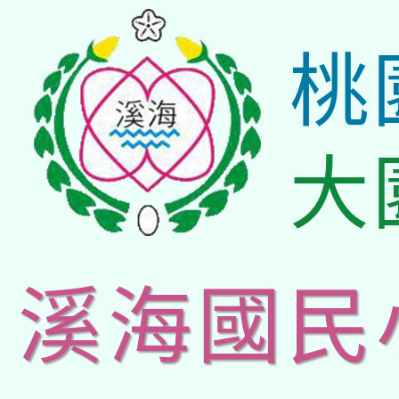
桃
大
溪海國民