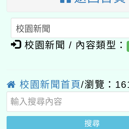
開 智慧啟航」
動」
月28日止
轉知教育部國民及學前
關事宜
函轉國家教育研究院中心
國立臺灣師範大學辦理「1
轉知教育部國民及學前
原住民族教育政策研討
年度健康促進學校輔導
校園新聞 / 內容類型：
函轉國立臺灣師範大學
新北市政府教育局辦理「
族教育國際趨勢與發展
業成長研習」實施計畫
轉知有關國立成功大學
族語言臺北學習中心11
師專業成長研習實施計
校園新聞首頁
/瀏覽：16
教育部國民及學前教育署「
文教學共融平台-教案
「族語學習班」招生簡章
方素養工作坊新北場」
年度COVID-19疫苗
件」活動簡章
接種對象擴大為「滿6
搜尋