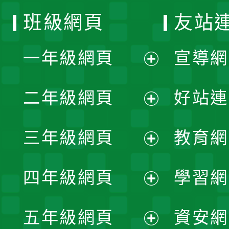
班級網頁
友站
一年級網頁
宣導網
展
二年級網頁
好站連
開
展
三年級網頁
教育網
選
開
展
單
四年級網頁
學習網
選
開
展
單
五年級網頁
資安網
選