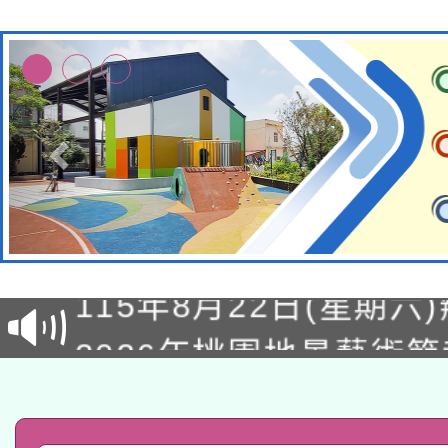
轉知經濟部水利署委託
115年8月22日(星期六)
業技術研究院辦理「11
2026年桃園地景藝術
桃園市孔廟祈福系列活
用水績優單位及節水達
「2026桃園藝術巡演
開 智慧啟航」
動」
轉知教育部國民及學前
關事宜