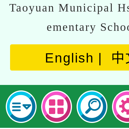
Taoyuan Municipal Hs
ementary Scho
English
中