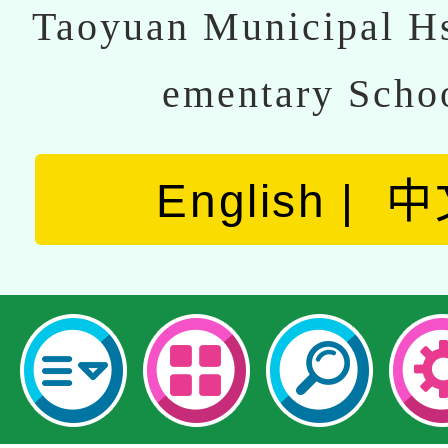
Taoyuan Municipal Hs
ementary Scho
English
中