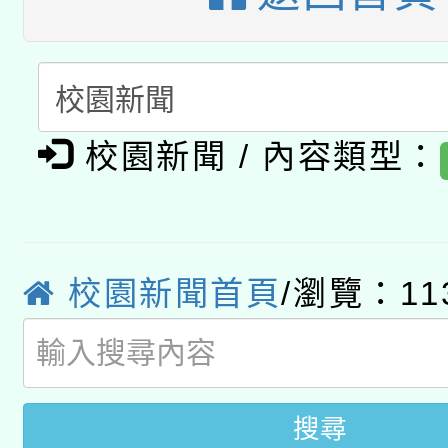
有關本府115年70歲
答一案
一案。
本校115學年度第2次
人員健康講座「吃得安
適應運動共學行動站研
招甄選結果公告(無人
心」，鼓勵退休同仁踴
校園新聞 / 內容類型：
本館辦理115年度閱讀
招)
案。
科技賦能─人工智慧(AI
暨閱讀推動專業研習
A3數位素養講師名單
礎課程
校園新聞首頁
/瀏覽：11
搜尋