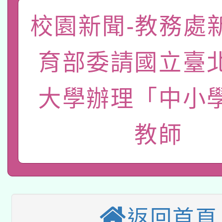
本校115學年度第2次
人員健康講座「吃得安
校園新聞-教務處
適應運動共學行動站研
招甄選結果公告(無人
心」，鼓勵退休同仁踴
育部委請國立臺
本館辦理115年度閱讀
招)
案。
科技賦能─人工智慧(AI
暨閱讀推動專業研習
大學辦理「中小
A3數位素養講師名單
礎課程
教師
本校115學年度第1次
本校115學年度第2次
第3次招考甄選結果公告
有關原住民族委員會11
次招考甄選結果公告(尚
兒童少年暑期犯罪預防
返回首頁
公告之原住民族歲時祭