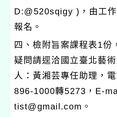
D:@520sqigy )
，由工作
報名。
四、檢附旨案課程表
1
份
疑問請逕洽國立臺北藝術
人：黃湘芸專任助理，電
896-1000
轉
5273
，
E-ma
tist@gmail.com
。