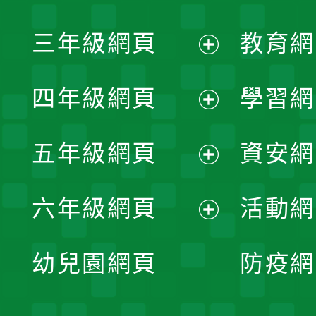
開
展
三年級網頁
教育網
選
開
展
單
四年級網頁
學習網
選
開
展
單
五年級網頁
資安網
選
開
展
單
六年級網頁
活動網
選
開
展
單
幼兒園網頁
防疫網
選
開
單