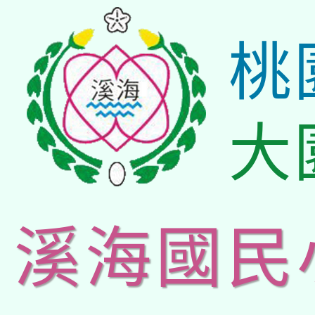
桃
大
溪海國民