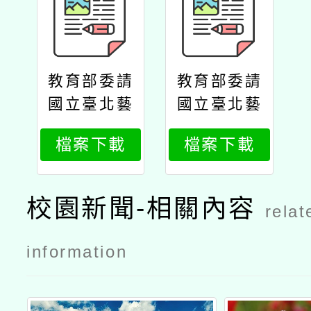
教育部委請
教育部委請
國立臺北藝
國立臺北藝
術大學辦理
術大學辦理
檔案下載
檔案下載
「中小學在
「中小學在
職教師暨行
職教師暨行
政人員美感
政人員美感
校園新聞-相關內容
relat
素養提升計
素養提升計
畫」【115
畫」【115
information
年美感領航
年美感領航
共識營】公
共識營】課
文
程表