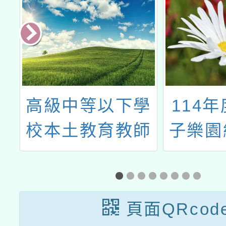
辦
高級中等以下學
114
非
校本土教育教師
子樂園
區
原住民音樂培力
競賽」
程
研習實施計畫
選活
指
頁面QRcod