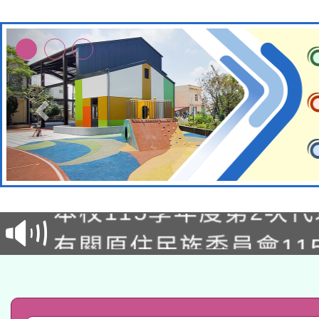
本校115學年度第1次
本校115學年度第2次
第3次招考甄選結果公告
有關原住民族委員會11
次招考甄選結果公告(尚
兒童少年暑期犯罪預防
公告之原住民族歲時祭
有關本府115年70歲
答一案
一案。