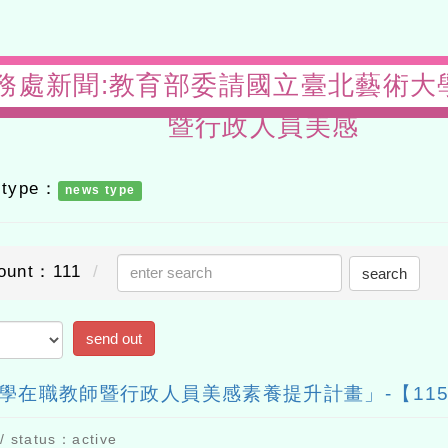
s-教務處新聞:教育部委請國立臺北藝術大
暨行政人員美感
ype：
news type
nt：111
search
send out
職教師暨行政人員美感素養提升計畫」-【115年美
atus：active