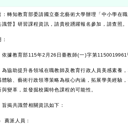
轉知教育部委請國立臺北藝術大學辦理「中小學在職教師
營】研習課程資訊，請貴校踴躍報名參加，請查照。
據教育部
115
年
2
月
26
日臺教師
(
一
)
字第
1150019961
號函辦
協助提升各領域在職教師及教育行政人員美感素養，本案
驗、藝術行政領導策略為核心內涵，拓展學美經驗，整合
變革，並發掘校園特色課程的可能性。
揭共識營相關資訊如下：
薦派人員：
縣市教育局
/
處承辦美感教育相關人員。