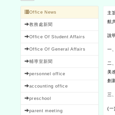
Office News
主旨：
航共識
教務處新聞
說明：
Office Of Student Affairs
Office Of General Affairs
一、依
輔導室新聞
二、為
美感體
personnel office
創新與
accounting office
三、旨
preschool
(
一
)
parent meeting
１、各
Teachers' Association