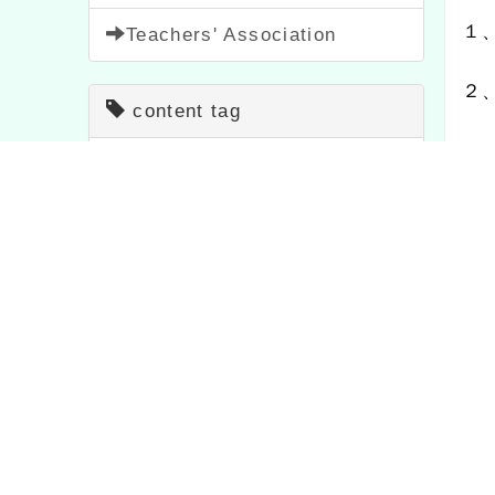
２、全
content tag
(
二
)
study
1706
festival
2
１、日
important
20
Notice
33
Activity
1054
feature
1
２、地
teaching
7
course
205
(
三
)
study
75
bulletin
1572
１、請
Contest
511
Propaganda
114
共識營
News
38
Sign up
1473
２、若
Page QRcode
四、檢