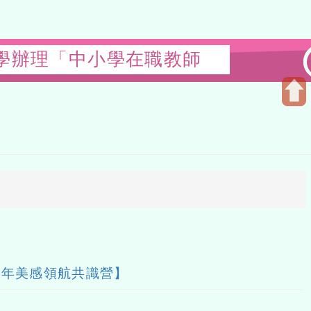
學辦理「中小學在職教師
Open
upper
block
感領航共識營】