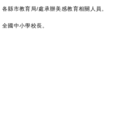
國中小學校長。
研習資訊如下：
期：
115
年
3
月
20
日
(
星期五
)
。
點：臺南國家美術館籌備處／創意工作坊（臺南市中西區
報名方式：
至全國教師在職進修網報名，
課程代碼：
5489075
，課程
(
北藝大
)
。
無全國教師在職進修網帳號者：請加本案官方
line
帳號
(
搜
附旨案課程表
1
份，有任何疑問請逕洽國立臺北藝術大學聯