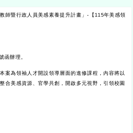
暨行政人員美感素養提升計畫」
-
【
115
年美感領
理。
為領袖人才開設領導層面的進修課程，內容將以
美感資源、官學共創，開啟多元視野，引領校園