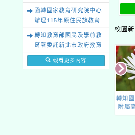
學在
函轉國家教育研究院中心
員
辦理115年原住民族教育
畫」
校園新
政策研討會「原住民族教
轉知教育部國民及學前教
育國際趨勢與發展」
育署委託新北市政府教育
局辦理「115年度教師專
觀看更多內容
業成長研習實施計畫－夢
的N次方素養工作坊新北
場」計畫
113年「語文競
114學年度第一學期桃
轉知國
語字音字形組選
園市國民教育地方輔導
附屬
暑期培訓營」
團藝術領域分團(以下
等學校
稱本團)辦理視覺藝術
北區
類跨校學習社群工作坊
「11