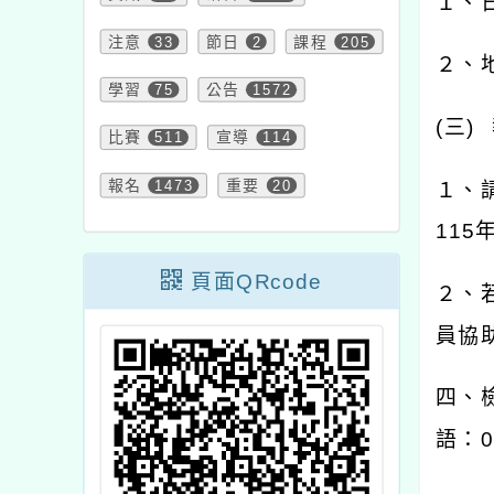
１、
注意
33
節日
2
課程
205
２、
學習
75
公告
1572
(
三
)
比賽
511
宣導
114
報名
1473
重要
20
１、
115
頁面QRcode
２、
員協
四、
語：
0