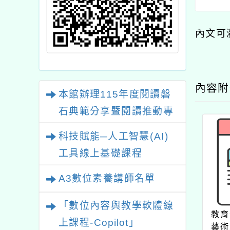
內文可
內容
本館辦理115年度閱讀磐
石典範分享暨閱讀推動專
業研習
科技賦能─人工智慧(AI)
工具線上基礎課程
A3數位素養講師名單
「數位內容與教學軟體線
教育
上課程-Copilot」
藝術