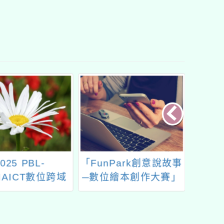
025 PBL-
「FunPark創意說故事
教育部
MAICT數位跨域
─數位繪本創作大賽」
署委託
年會/教師創新教
學辦理
材教法競賽
轉數位