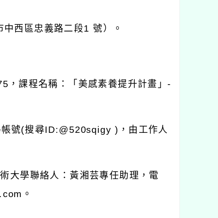
市中西區忠義路二段
1
號）。
75
，課程名稱：「美感素養提升計畫」
-
e
帳號
(
搜尋
ID:@520sqigy )
，由工作人
藝術大學聯絡人：黃湘芸專任助理，電
l.com
。