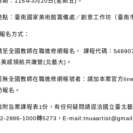
日期：
115
年
3
月
20
日
(
星期五
)
。
地點：臺南國家美術館籌備處／創意工作坊（臺南
報名方式：
請至全國教師在職進修網報名，
課程代碼：
54890
年美感領航共識營
(
北藝大
)
。
若無全國教師在職進修網帳號者：請加本案官方
lin
助報名。
檢附旨案課程表
1
份，有任何疑問請逕洽國立臺北
2-2896-1000
轉
5273
，
E-mail:tnuaartist@gmai