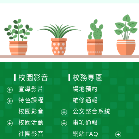
校園影音
校務專區
宣導影片
場地預約
展
特色課程
維修通報
開
展
校園影音
公文整合系統
選
開
展
校園活動
事項通報
單
選
開
展
展
社團影音
網站FAQ
單
選