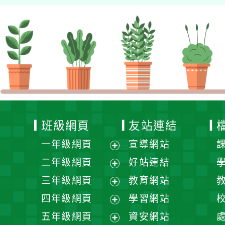
班級網頁
友站連結
一年級網頁
宣導網站
展
二年級網頁
好站連結
開
展
三年級網頁
教育網站
選
開
展
四年級網頁
學習網站
單
選
開
展
五年級網頁
資安網站
單
選