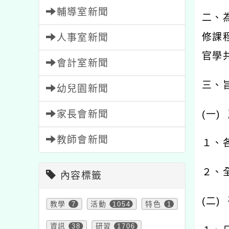
輔導室新聞
二、
修課
人事室新聞
官學
會計室新聞
三、
幼兒園新聞
家長會新聞
(
一
)
教師會新聞
１、
２、
內容標籤
(
二
)
教學
7
活動
1054
特色
1
資訊
38
研習
1706