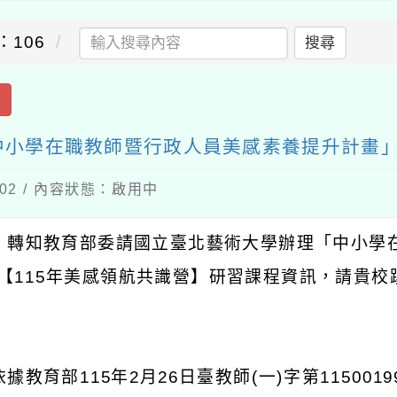
：106
搜尋
出
小學在職教師暨行政人員美感素養提升計畫」-
-02 / 內容狀態：啟用中
：轉知教育部委請國立臺北藝術大學辦理「中小學
【
115
年美感領航共識營】研習課程資訊，請貴校
：
依據教育部
115
年
2
月
26
日臺教師
(
一
)
字第
1150019