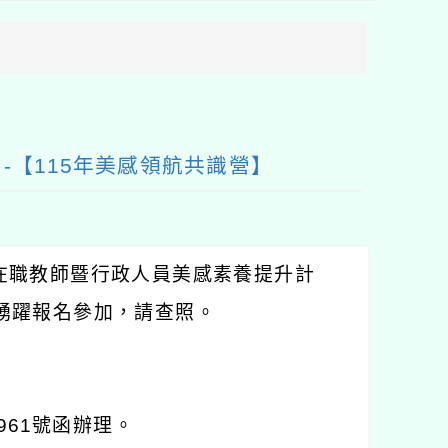
方
區
塊
【115年美感領航共識營】
在職教師暨行政人員美感素養提升計
踴躍報名參加，請查照。
961
號函辦理。