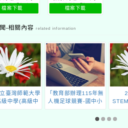
職教師暨行政人
學在職教師暨行政人
檔案下載
檔案下載
美感素養提升計
員美感素養提升計
【115年美感領航
畫」【115年美感領航
共識營】公文
共識營】課程表
聞-相關內容
related information
立臺灣師範大學
「教育部辦理115年無
2
高級中學(高級中
人機足球競賽-國中小
STE
探究與實作課程
組」
教育
推動中心)辦理
2-1社會領域探究