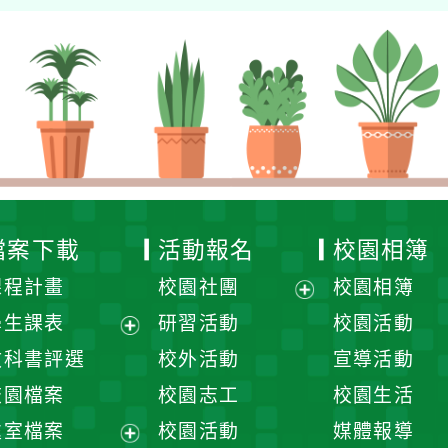
檔案下載
活動報名
校園相簿
課程計畫
校園社團
校園相簿
展
學生課表
研習活動
校園活動
開
展
教科書評選
校外活動
宣導活動
選
開
校園檔案
校園志工
校園生活
單
選
處室檔案
校園活動
媒體報導
單