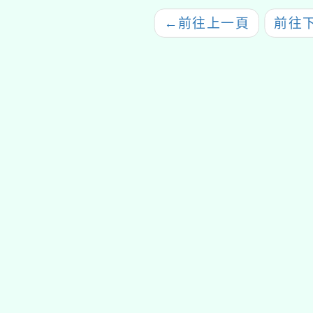
作教師工作坊-議
←
前往上一頁
前往
遊戲「練愛猜
心」」
tyc2023
gle、Firefox、Vivaldi、Opera
支援行
 2.5.11
網站語系：zh-TW
eil網站設計工坊
徐嘉裕 Neil hsu