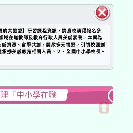
關閉區
感領航共識營】研習課程資訊，請貴校踴躍報名參
塊
提升各領域在職教師及教育行政人員美感素養，本案為
美感資源、官學共創，開啟多元視野，引領校園創
/處承辦美感教育相關人員。２、全國中小學校長。
辦理「中小學在職
開
啟
上