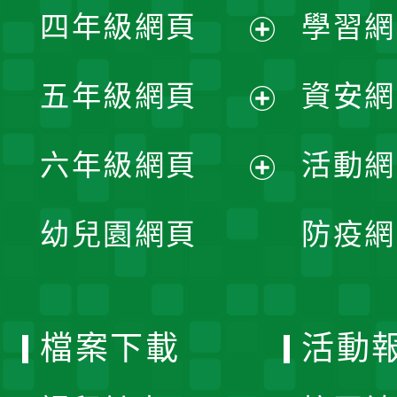
單
四年級網頁
學習網
選
開
展
單
五年級網頁
資安網
選
開
展
單
六年級網頁
活動網
選
開
展
單
幼兒園網頁
防疫網
選
開
單
選
檔案下載
活動
單