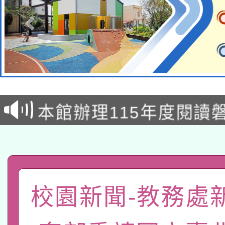
本校115學年度第2次
適應運動共學行動站研
招甄選結果公告(無人
本館辦理115年度閱讀
招)
科技賦能─人工智慧(AI
暨閱讀推動專業研習
A3數位素養講師名單
礎課程
「數位內容與教學軟體線
校園新聞-教務處
有關大陸委員會函釋公
pilot」