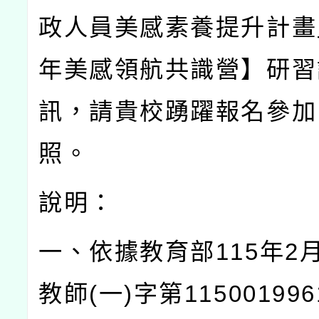
政人員美感素養提升計畫
年美感領航共識營】研習
訊，請貴校踴躍報名參加
照。
說明：
一、依據教育部
115
年
2
教師
(
一
)
字第
115001996