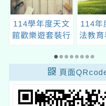
文
114年度推動書
113
行
法教育種子教師
學校教
培訓講習
主活化
桃園E
社群
頁面QRcod
「主題
重點，
教出E