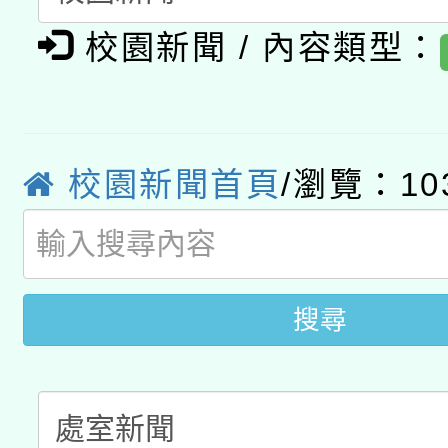
有關大陸委員會函釋公
pilot」
校園新聞 / 內容類型：
轉知經濟部水利署委託
薪期間赴陸應申請許可
115年8月22日(星期六)
業技術研究院辦理「11
2026年桃園地景藝術
桃園市孔廟祈福系列活
用水績優單位及節水達
校園新聞首頁
/瀏覽：10
開 智慧啟航」
動」
搜尋