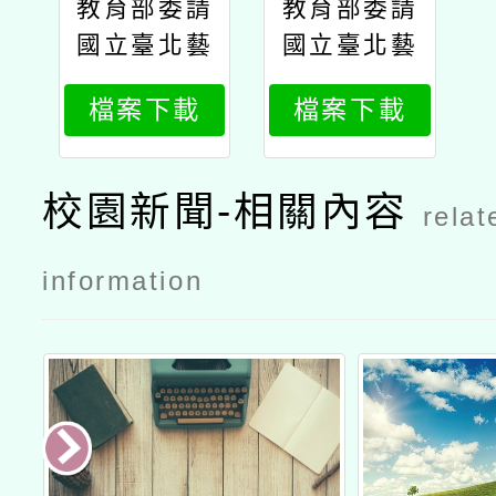
教育部委請
教育部委請
國立臺北藝
國立臺北藝
術大學辦理
術大學辦理
檔案下載
檔案下載
「中小學在
「中小學在
職教師暨行
職教師暨行
政人員美感
政人員美感
校園新聞-相關內容
relat
素養提升計
素養提升計
畫」【115
畫」【115
information
年美感領航
年美感領航
共識營】公
共識營】課
文
程表