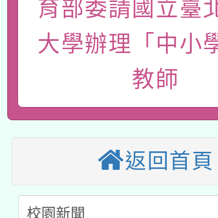
轉知經濟部水利署委託
育部委請國立臺
薪期間赴陸應申請許可
115年8月22日(星期六)
業技術研究院辦理「11
大學辦理「中小
2026年桃園地景藝術
桃園市孔廟祈福系列活
用水績優單位及節水達
教師
本校115學年度第2次
開 智慧啟航」
動」
適應運動共學行動站研
招甄選結果公告(無人
本館辦理115年度閱讀
招)
科技賦能─人工智慧(AI
暨閱讀推動專業研習
返回首頁
A3數位素養講師名單
礎課程
「數位內容與教學軟體線