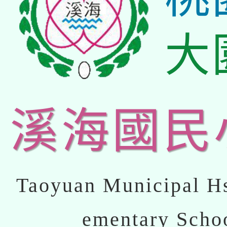
大
溪海國民
Taoyuan Municipal Hs
ementary Scho