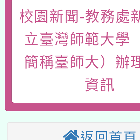
「數位內容與教學軟體線
校園新聞-教務處
有關大陸委員會函釋公
pilot」
立臺灣師範大學
轉知經濟部水利署委託
薪期間赴陸應申請許可
115年8月22日(星期六)
業技術研究院辦理「11
簡稱臺師大）辦
2026年桃園地景藝術
桃園市孔廟祈福系列活
用水績優單位及節水達
資訊
本校115學年度第2次
開 智慧啟航」
動」
適應運動共學行動站研
招甄選結果公告(無人
本館辦理115年度閱讀
招)
科技賦能─人工智慧(AI
返回首頁
暨閱讀推動專業研習