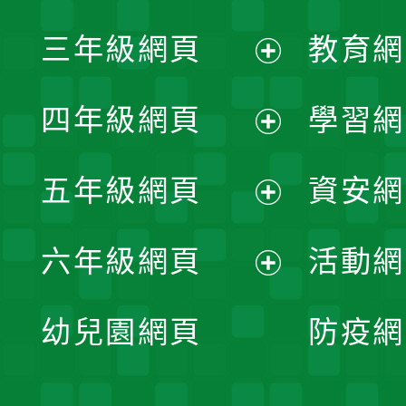
開
展
三年級網頁
教育網
選
開
展
單
四年級網頁
學習網
選
開
展
單
五年級網頁
資安網
選
開
展
單
六年級網頁
活動網
選
開
展
單
幼兒園網頁
防疫網
選
開
單