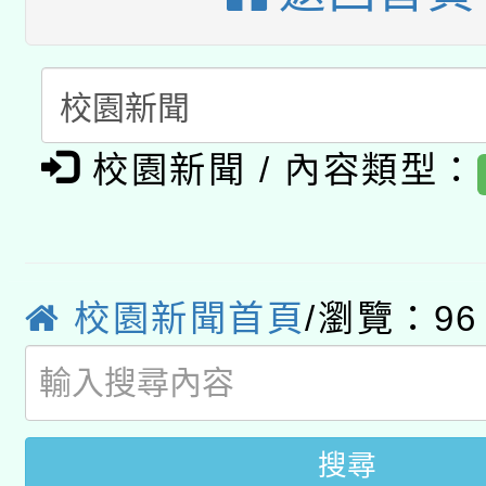
A3數位素養講師名單
礎課程
「數位內容與教學軟體線
有關大陸委員會函釋公
pilot」
校園新聞 / 內容類型：
轉知經濟部水利署委託
薪期間赴陸應申請許可
115年8月22日(星期六)
業技術研究院辦理「11
2026年桃園地景藝術
桃園市孔廟祈福系列活
校園新聞首頁
/瀏覽：96
用水績優單位及節水達
開 智慧啟航」
動」
搜尋