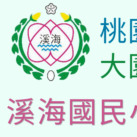
桃
大
溪海國民