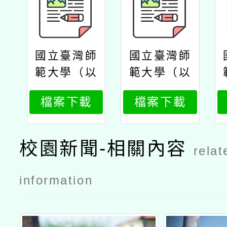
國立臺灣師
國立臺灣師
範大學（以
範大學（以
下簡稱臺師
下簡稱臺師
檔案下載
檔案下載
大）辦理華
大）辦理華
人資訊語文
人資訊語文
競技與創意
競技與創意
校園新聞-相關內容
relat
設計大賞─2
設計大賞─2
026第七屆
026第七屆
information
桃園市專業
桃園市專業
英文詞彙與
英文詞彙與
聽寫能力大
聽寫能力大