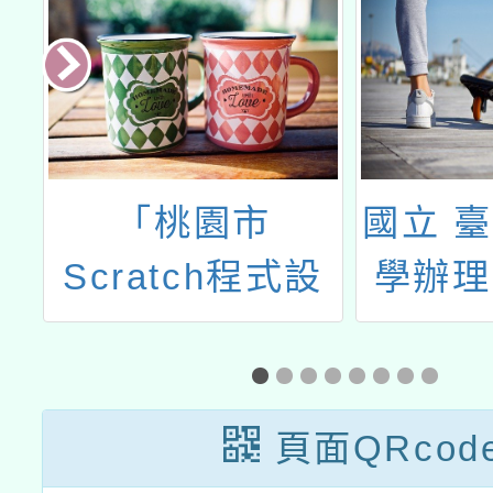
賽公文
賽研習計畫
級
「桃園市
國立 
金
Scratch程式設
學辦理
入
計推廣活動」實
度深化
計
施計畫
與支持
融
永續
頁面QRcod
教
「社會