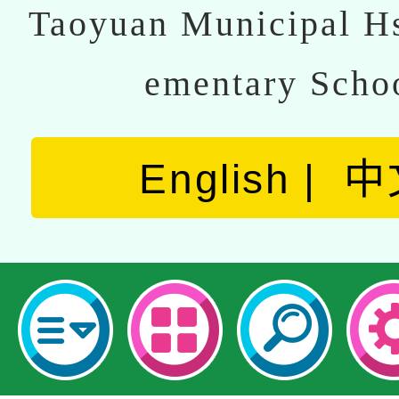
Taoyuan Municipal Hs
ementary Scho
English
中