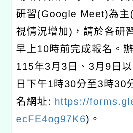
研習
(Google Meet)
為主
視情況增加
)
，請於各研
早上
10
時前完成報名。
115
年
3
月
3
日、
3
月
9
日以
日下午
1
時
30
分至
3
時
30
名網址
:
https://forms.g
ecFE4og97K6
)
。