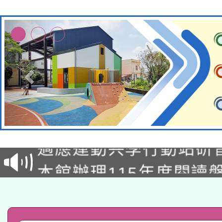
本校115學年度第2次
適應運動共學行動站研
招甄選結果公告(無人
本館辦理115年度閱讀
招)
科技賦能─人工智慧(AI
暨閱讀推動專業研習
A3數位素養講師名單
礎課程