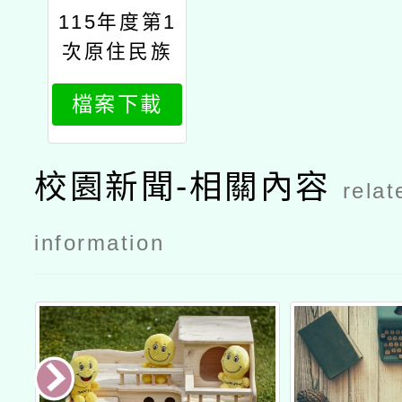
115年度第1
次原住民族
語言能力認
檔案下載
證測驗公文
校園新聞-相關內容
relat
information