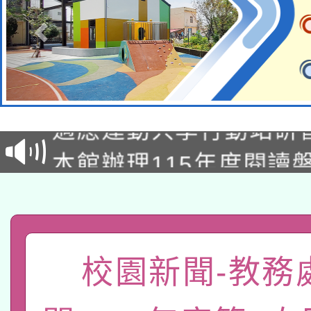
本校115學年度第2次
適應運動共學行動站研
招甄選結果公告(無人
本館辦理115年度閱讀
招)
科技賦能─人工智慧(AI
暨閱讀推動專業研習
A3數位素養講師名單
礎課程
「數位內容與教學軟體線
校園新聞-教務
有關大陸委員會函釋公
pilot」