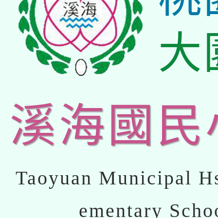
大
溪海國民
Taoyuan Municipal Hs
ementary Scho