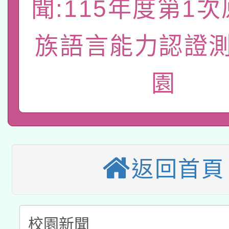
聞:115年度第1
轉知經濟部水利署委託
薪期間赴陸應申請許可
115年8月22日(星期六)
業技術研究院辦理「11
族語言能力認證測
2026年桃園地景藝術
桃園市孔廟祈福系列活
用水績優單位及節水達
園
本校115學年度第2次
開 智慧啟航」
動」
適應運動共學行動站研
招甄選結果公告(無人
本館辦理115年度閱讀
招)
科技賦能─人工智慧(AI
返回首頁
暨閱讀推動專業研習
A3數位素養講師名單
礎課程
「數位內容與教學軟體線