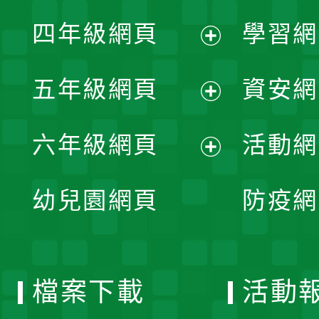
展
單
四年級網頁
學習網
選
開
展
單
五年級網頁
資安網
選
開
展
單
六年級網頁
活動網
選
開
展
單
幼兒園網頁
防疫網
選
開
單
選
檔案下載
活動
單