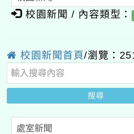
有關大陸委員會函釋公
pilot」
校園新聞 / 內容類型：
轉知經濟部水利署委託
薪期間赴陸應申請許可
115年8月22日(星期六)
業技術研究院辦理「11
2026年桃園地景藝術
桃園市孔廟祈福系列活
校園新聞首頁
/瀏覽：25
用水績優單位及節水達
開 智慧啟航」
動」
搜尋