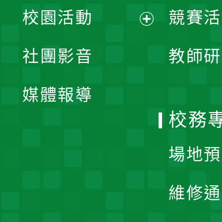
展
校園活動
競賽活
開
展
社團影音
教師研
選
開
單
媒體報導
選
校務
單
場地預
維修通