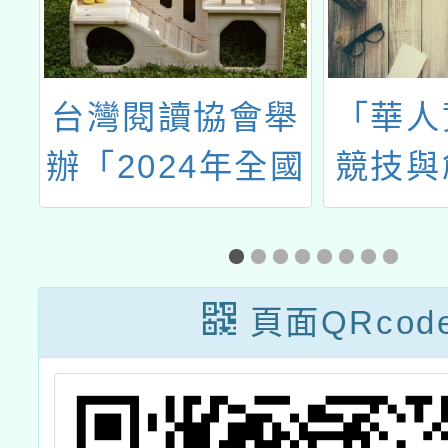
文
台灣閱讀協會舉
「華人
習
辦「2024年全國
競技與
英文創意說書比
大賞─2
賽」
屆桃園
文詞彙
頁面QRcod
力大賽
英